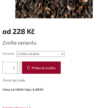
od
228 Kč
Měrná
Zvolte variantu
cena:
Varianta
Přidat do košíku
Černý čaj | Indie
Cena za šálek čaje: 6,84 Kč