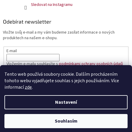
Sledovat na Instagramu
Odebírat newsletter
Vložte svůj e-mail a my vám budeme zasílat informace o nových
produktech na našem e-shopu.
E-mail
Vložením e-mailu souhlasíte s
podmínkami ochrany osobních údajů
Tento web používá soubory cookie. Dalším procházením
PŘIHLÁSIT SE
tohoto webu vyjadřujete souhlas s jejich používáním. Více
informací
zde
.
Nastavení
Vytvořil Shoptet
Souhlasím
Copyright 2026
Čaje Dammann Fréres
. Všechna práva vyhrazena.