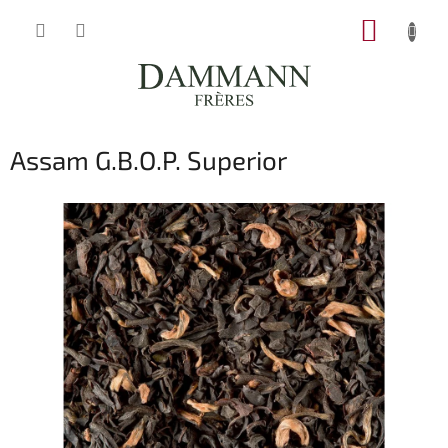
Přejít
NÁKUP
na
obsah
KOŠÍK
Assam G.B.O.P. Superior