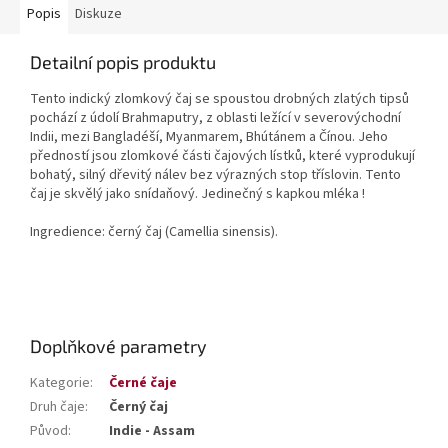
Popis
Diskuze
Detailní popis produktu
Tento indický zlomkový čaj se spoustou drobných zlatých tipsů
pochází z údolí Brahmaputry, z oblasti ležící v severovýchodní
Indii, mezi Bangladéší, Myanmarem, Bhútánem a Čínou. Jeho
předností jsou zlomkové části čajových lístků, které vyprodukují
bohatý, silný dřevitý nálev bez výrazných stop tříslovin. Tento
čaj je skvělý jako snídaňový. Jedinečný s kapkou mléka !
Ingredience: černý čaj (Camellia sinensis).
Doplňkové parametry
Kategorie
:
Černé čaje
Druh čaje
:
Černý čaj
Původ
:
Indie - Assam