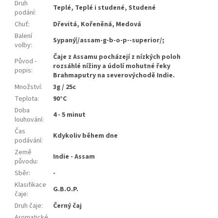
Druh
Teplé, Teplé i studené, Studené
podání
:
Chuť
:
Dřevitá, Kořeněná, Medová
Balení
Sypaný|/assam-g-b-o-p--superior/;
volby
:
Čaje z Assamu pocházejí z nízkých poloh
Původ -
rozsáhlé nížiny a údolí mohutné řeky
popis
:
Brahmaputry na severovýchodě Indie.
Množství
:
3g / 25c
Teplota
:
90°C
Doba
4 - 5 minut
louhování
:
Čas
Kdykoliv během dne
podávání
:
Země
Indie - Assam
původu
:
Sběr
:
-
Klasifikace
G.B.O.P.
čaje
:
Druh čaje
:
Černý čaj
Aromatické