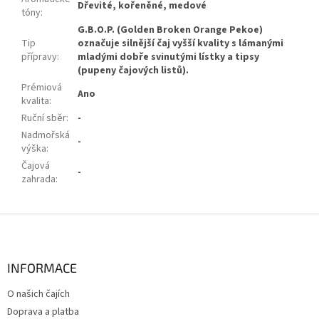
Dřevité, kořeněné, medové
tóny
:
G.B.O.P. (Golden Broken Orange Pekoe)
Tip
označuje silnější čaj vyšší kvality s lámanými
přípravy
:
mladými dobře svinutými lístky a tipsy
(pupeny čajových listů).
Prémiová
Ano
kvalita
:
Ruční sběr
:
-
Nadmořská
-
výška
:
Čajová
-
zahrada
:
Z
á
p
a
INFORMACE
t
O našich čajích
í
Doprava a platba