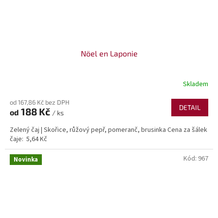
Nöel en Laponie
Skladem
od 167,86 Kč bez DPH
DETAIL
188 Kč
od
/ ks
Zelený čaj | Skořice, růžový pepř, pomeranč, brusinka Cena za šálek
čaje: 5,64 Kč
Kód:
967
Novinka