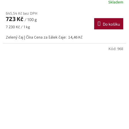
Skladem
645,54 Kč bez DPH
723 Kč
/ 100 g
Do košíku
Měrná
7 230 Kč / 1 kg
cena:
Zelený čaj | Čína Cena za šálek čaje: 14,46 Kč
Kód:
968