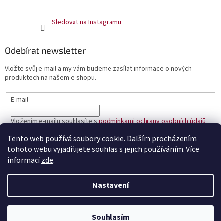
Sledovat na Instagramu
Odebírat newsletter
Vložte svůj e-mail a my vám budeme zasílat informace o nových
produktech na našem e-shopu.
E-mail
Vložením e-mailu souhlasíte s
podmínkami ochrany osobních údajů
Tento web používá soubory cookie. Dalším procházením
PŘIHLÁSIT SE
tohoto webu vyjadřujete souhlas s jejich používáním. Více
informací
zde
.
Nastavení
Vytvořil Shoptet
Souhlasím
Copyright 2026
Čaje Dammann Fréres
. Všechna práva vyhrazena.