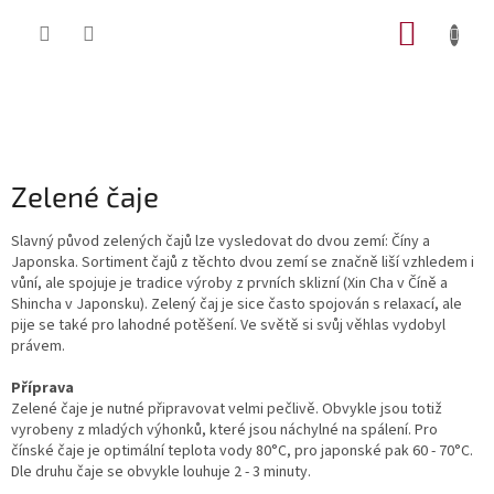
Přejít
NÁKUP
na
obsah
KOŠÍK
Zelené čaje
Slavný původ zelených čajů lze vysledovat do dvou zemí: Číny a
Japonska. Sortiment čajů z těchto dvou zemí se značně liší vzhledem i
vůní, ale spojuje je tradice výroby z prvních sklizní
(Xin Cha v Číně a
Shincha v Japonsku). Zelený čaj je sice často spojován s relaxací, ale
pije se také pro lahodné potěšení. Ve světě si svůj věhlas vydobyl
právem.
Příprava
Zelené čaje je nutné připravovat velmi pečlivě. Obvykle jsou totiž
vyrobeny z mladých výhonků, které jsou náchylné na spálení. Pro
čínské čaje je optimální teplota vody 80°C, pro japonské pak 60 - 70°C.
Dle druhu čaje se obvykle louhuje 2 - 3 minuty.