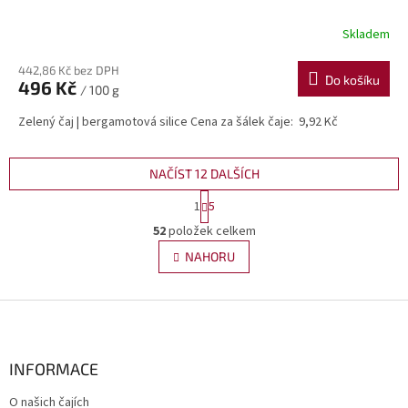
Skladem
442,86 Kč bez DPH
Do košíku
496 Kč
/ 100 g
Zelený čaj | bergamotová silice Cena za šálek čaje: 9,92 Kč
NAČÍST 12 DALŠÍCH
S
1
5
t
O
r
52
položek celkem
v
á
l
NAHORU
n
á
k
d
o
v
Z
a
á
c
á
n
í
p
í
p
a
INFORMACE
r
t
v
O našich čajích