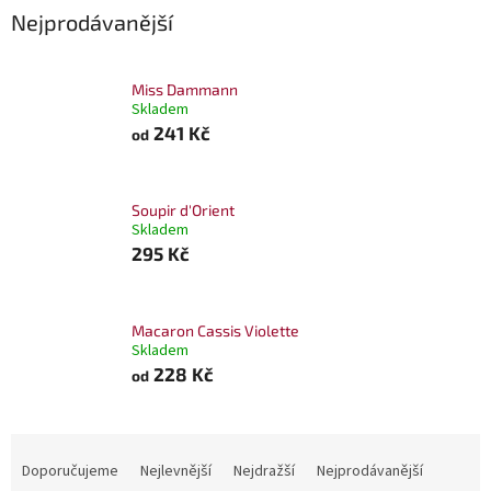
Nejprodávanější
Miss Dammann
Skladem
241 Kč
od
Soupir d'Orient
Skladem
295 Kč
Macaron Cassis Violette
Skladem
228 Kč
od
Ř
a
Doporučujeme
Nejlevnější
Nejdražší
Nejprodávanější