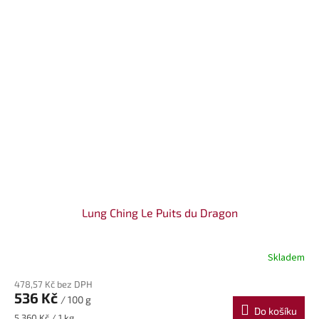
Lung Ching Le Puits du Dragon
Skladem
478,57 Kč bez DPH
536 Kč
/ 100 g
Do košíku
Měrná
5 360 Kč / 1 kg