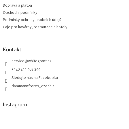
í
k
Doprava a platba
y
v
Obchodní podmínky
ý
Podmínky ochrany osobních údajů
p
Čaje pro kavárny, restaurace a hotely
i
s
u
Kontakt
service
@
whitegrant.cz
+420 244 463 244
Sledujte nás na Facebooku
dammannfreres_czechia
Instagram