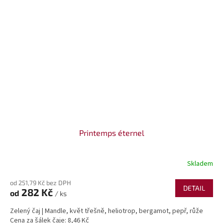
Printemps éternel
Skladem
od 251,79 Kč bez DPH
DETAIL
282 Kč
od
/ ks
Zelený čaj | Mandle, květ třešně, heliotrop, bergamot, pepř, růže
Cena za šálek čaje: 8,46 Kč