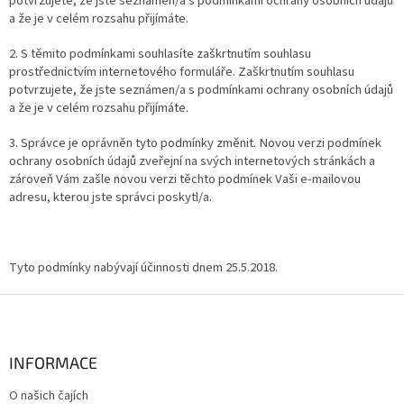
potvrzujete, že jste seznámen/a s podmínkami ochrany osobních údajů
a že je v celém rozsahu přijímáte.
2. S těmito podmínkami souhlasíte zaškrtnutím souhlasu
prostřednictvím internetového formuláře. Zaškrtnutím souhlasu
potvrzujete, že jste seznámen/a s podmínkami ochrany osobních údajů
a že je v celém rozsahu přijímáte.
3. Správce je oprávněn tyto podmínky změnit. Novou verzi podmínek
ochrany osobních údajů zveřejní na svých internetových stránkách a
zároveň Vám zašle novou verzi těchto podmínek Vaši e-mailovou
adresu, kterou jste správci poskytl/a.
Tyto podmínky nabývají účinnosti dnem 25.5.2018.
Z
á
p
a
INFORMACE
t
O našich čajích
í