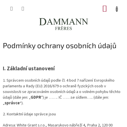
Přejít
NÁKUP
na
obsah
KOŠÍK
Podmínky ochrany osobních údajů
I.
Základní ustanovení
1. Správcem osobních údajů podle čl. 4 bod 7 nařízení Evropského
parlamentu a Rady (EU) 2016/679 o ochraně fyzických osob v
souvislosti se zpracováním osobních údajů a o volném pohybu těchto
údajů (dále jen: „
GDPR
”) je ……. IČ ……se sídlem….. (dále jen:
„
správce
“).
2. Kontaktní údaje správce jsou
Adresa:
White Grant s.r.o., Masarykovo nábřeží 4, Praha 2, 120 00