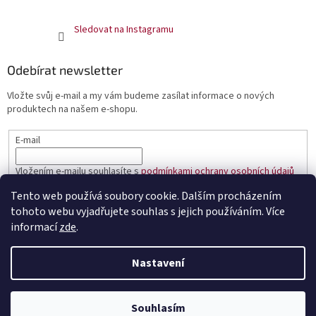
Sledovat na Instagramu
Odebírat newsletter
Vložte svůj e-mail a my vám budeme zasílat informace o nových
produktech na našem e-shopu.
E-mail
Vložením e-mailu souhlasíte s
podmínkami ochrany osobních údajů
Tento web používá soubory cookie. Dalším procházením
PŘIHLÁSIT SE
tohoto webu vyjadřujete souhlas s jejich používáním. Více
informací
zde
.
Nastavení
Vytvořil Shoptet
Souhlasím
Copyright 2026
Čaje Dammann Fréres
. Všechna práva vyhrazena.