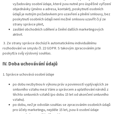
vyžadovány osobní údaje, které jsou nutné pro úspěšné vyřízení
objednávky (jméno a adresa, kontakt), poskytnutí osobních
údajů je nutným požadavkem pro uzavření a plnění smlouvy, bez
poskytnutí osobních údajů není možné smlouvu uzavřít či jí ze
strany správce plnit,
zasílání obchodních sdělení a činění dalších marketingových
aktivit.
3. Ze strany správce dochází k automatickému individuálnímu
rozhodování ve smyslu čl. 22 GDPR. S takovým zpracováním jste
poskytl/a svůj výslovný souhlas.
IV.
Doba uchovávání údajů
1. Správce uchovává osobní údaje
po dobu nezbytnou k výkonu práv a povinností vyplývajících ze
smluvního vztahu mezi Vámi a správcem a uplatňování nároků z
těchto smluvních vztahů (po dobu 15 let od ukončení smluvního
vztahu).
po dobu, než je odvolán souhlas se zpracováním osobních údajů
pro účely marketingu, nejdéle 15 let, jsou-li osobní údaje