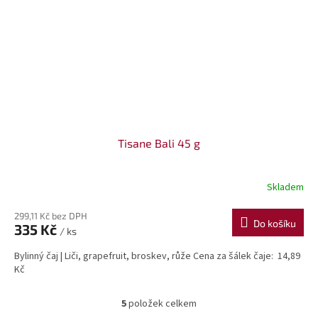
Tisane Bali 45 g
Skladem
299,11 Kč bez DPH
Do košíku
335 Kč
/ ks
Bylinný čaj | Liči, grapefruit, broskev, růže Cena za šálek čaje: 14,89
Kč
5
položek celkem
O