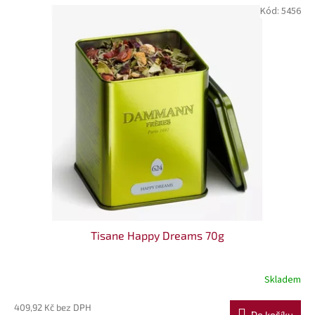
o
V
Kód:
5456
d
ý
u
p
k
i
t
s
ů
p
r
o
d
u
k
t
ů
Tisane Happy Dreams 70g
Skladem
409,92 Kč bez DPH
Do košíku