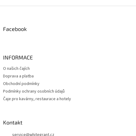
v
l
Z
á
á
d
p
a
a
Facebook
c
t
í
í
p
r
v
INFORMACE
k
y
O našich čajích
v
Doprava a platba
ý
p
Obchodní podmínky
i
Podmínky ochrany osobních údajů
s
Čaje pro kavárny, restaurace a hotely
u
Kontakt
service
@
whitegrant.cz