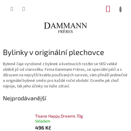
Přejít
NÁKUP
na
obsah
KOŠÍK
Bylinky v originální plechovce
Bylinné čaje vyrobené z bylinek a kvetoucích rostlin se těší veliké
oblibě již od starověku. Firma Dammann Frères, se speciální péči a s
důrazem na nejvyšší kvalitu používaných surovin, vám přináší jedinečné
a originální bylinné směsi pro každé roční období. Oceníte jak chuť
nápoje, tak jeho účinky na Vaše zdraví.
Nejprodávanější
Tisane Happy Dreams 70g
Skladem
496 Kč