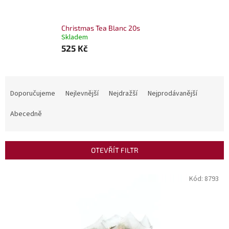
Christmas Tea Blanc 20s
Skladem
525 Kč
Ř
a
Doporučujeme
Nejlevnější
Nejdražší
Nejprodávanější
z
e
Abecedně
n
í
p
OTEVŘÍT FILTR
r
o
V
Kód:
8793
d
ý
u
p
k
i
t
s
ů