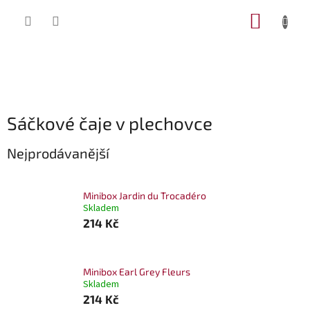
Přejít
NÁKUP
na
obsah
KOŠÍK
Sáčkové čaje v plechovce
Nejprodávanější
Minibox Jardin du Trocadéro
Skladem
214 Kč
Minibox Earl Grey Fleurs
Skladem
214 Kč