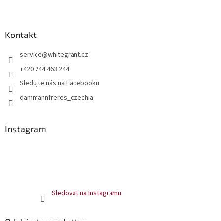
ý
p
i
Kontakt
s
u
service
@
whitegrant.cz
+420 244 463 244
Sledujte nás na Facebooku
dammannfreres_czechia
Instagram
Sledovat na Instagramu