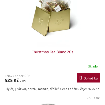
p
r
o
d
u
k
t
ů
Christmas Tea Blanc 20s
Skladem
468,75 Kč bez DPH
Do košíku
525 Kč
/ ks
Bílý čaj | Zázvor, perník, mandle, třešeň Cena za šálek čaje: 26,25 Kč
Kód:
2704