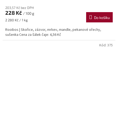
203,57 Kč bez DPH
228 Kč
/ 100 g
Do košíku
Měrná
2 280 Kč / 1 kg
cena:
Rooibos | Skořice, zázvor, mrkev, mandle, pekanové ořechy,
sušenka Cena za šálek čaje: 4,56 Kč
Kód:
375