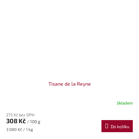
Tisane de la Reyne
Skladem
275 Kč bez DPH
308 Kč
/ 100 g
Do košíku
Měrná
3 080 Kč / 1 kg
cena: