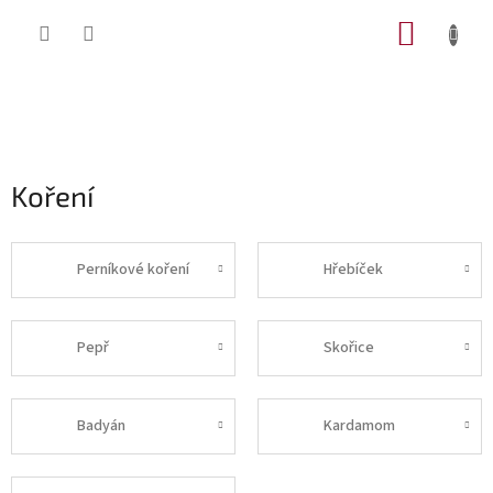
Přejít
NÁKUP
na
obsah
KOŠÍK
Koření
Perníkové koření
Hřebíček
Pepř
Skořice
Badyán
Kardamom