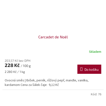
Carcadet de Noël
Skladem
203,57 Kč bez DPH
228 Kč
/ 100 g
Do košíku
Měrná
2 280 Kč / 1 kg
cena:
Ovocná směs | Ibišek, perník, růžový pepř, mandle, vanilka,
kardamom Cena za šálek čaje: 9,12 Kč
Kód:
76