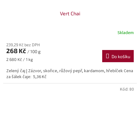
Vert Chai
Skladem
239,29 Kč bez DPH
268 Kč
/ 100 g
Do košíku
Měrná
2 680 Kč / 1 kg
cena:
Zelený čaj | Zázvor, skořice, růžový pepř, kardamom, hřebíček Cena
za šálek čaje: 5,36 Kč
Kód:
80