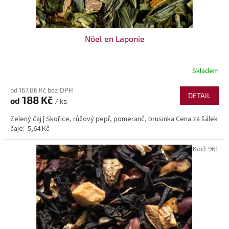
ů
Nöel en Laponie
Skladem
od 167,86 Kč bez DPH
DETAIL
188 Kč
od
/ ks
Zelený čaj | Skořice, růžový pepř, pomeranč, brusinka Cena za šálek
čaje: 5,64 Kč
Kód:
961