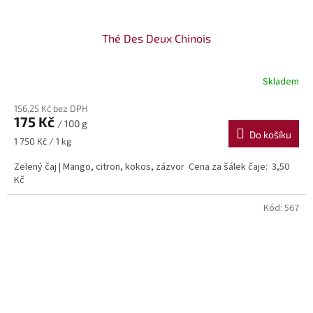
Thé Des Deux Chinois
Skladem
156,25 Kč bez DPH
175 Kč
/ 100 g
Do košíku
Měrná
1 750 Kč / 1 kg
cena:
Zelený čaj | Mango, citron, kokos, zázvor Cena za šálek čaje: 3,50
Kč
Kód:
567