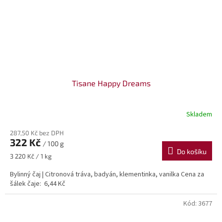
Tisane Happy Dreams
Skladem
287,50 Kč bez DPH
322 Kč
/ 100 g
Do košíku
Měrná
3 220 Kč / 1 kg
cena:
Bylinný čaj | Citronová tráva, badyán, klementinka, vanilka Cena za
šálek čaje: 6,44 Kč
Kód:
3677