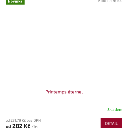
Kód:
1719/100
Novinka
Printemps éternel
Skladem
od 251,79 Kč bez DPH
DETAIL
282 Kč
od
/ ks