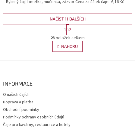
Bylinný čaj | Limetka, mučenka, zázvor Cena za šálek čaje: 6,16 Kč
NAČÍST 11 DALŠÍCH
S
1
2
t
O
r
23
položek celkem
v
á
l
NAHORU
n
á
k
d
o
v
Z
a
á
c
á
n
í
p
í
p
a
INFORMACE
r
t
v
O našich čajích
í
k
Doprava a platba
y
v
Obchodní podmínky
ý
Podmínky ochrany osobních údajů
p
Čaje pro kavárny, restaurace a hotely
i
s