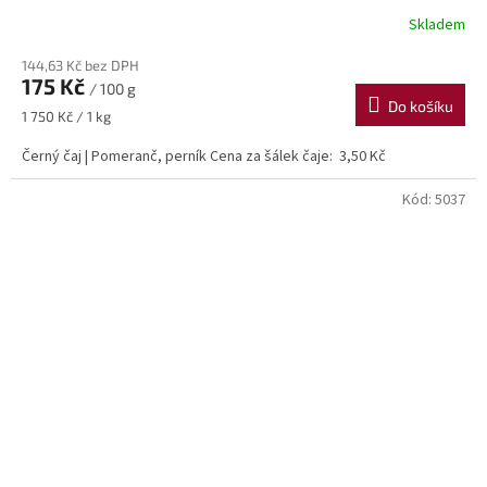
Skladem
144,63 Kč bez DPH
175 Kč
/ 100 g
Do košíku
Měrná
1 750 Kč / 1 kg
cena:
Černý čaj | Pomeranč, perník Cena za šálek čaje: 3,50 Kč
Kód:
5037