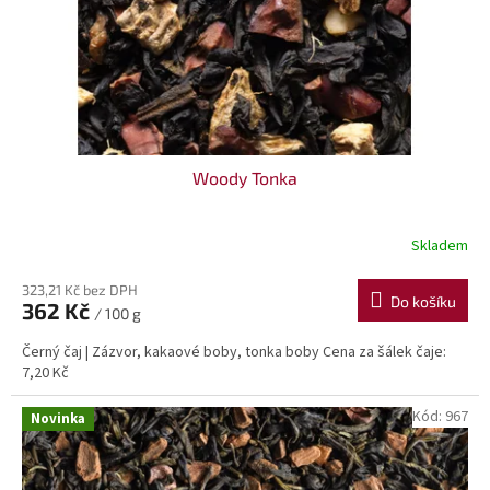
Woody Tonka
Skladem
323,21 Kč bez DPH
Do košíku
362 Kč
/ 100 g
Černý čaj | Zázvor, kakaové boby, tonka boby Cena za šálek čaje:
7,20 Kč
Kód:
967
Novinka