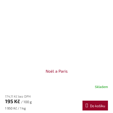
Noël a Paris
Skladem
174,11 Kč bez DPH
195 Kč
/ 100 g
Do košíku
Měrná
1 950 Kč / 1 kg
cena: