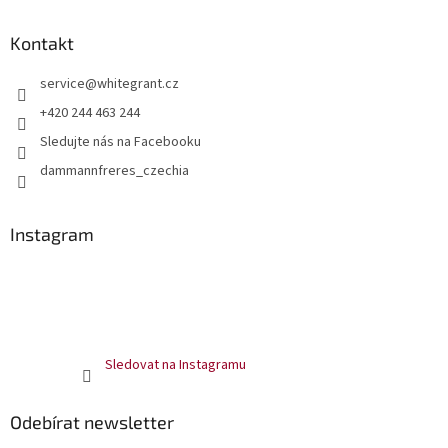
u
Kontakt
service
@
whitegrant.cz
+420 244 463 244
Sledujte nás na Facebooku
dammannfreres_czechia
Instagram
Sledovat na Instagramu
Odebírat newsletter