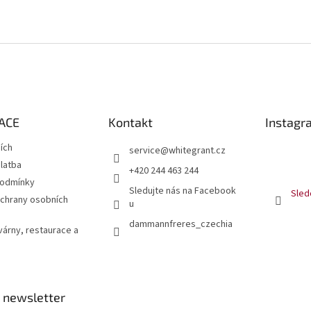
ACE
Kontakt
Instagr
jích
service
@
whitegrant.cz
latba
+420 244 463 244
podmínky
Sledujte nás na Facebook
Sled
chrany osobních
u
dammannfreres_czechia
várny, restaurace a
 newsletter