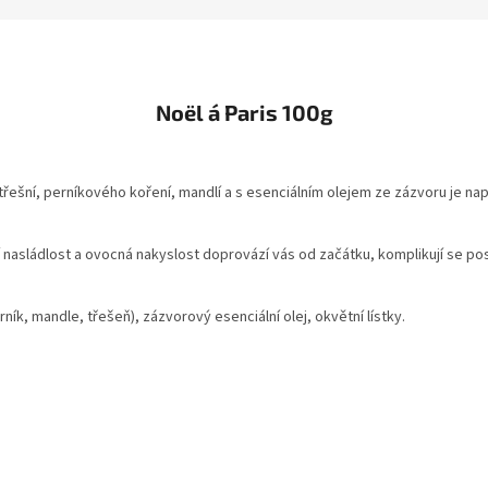
Noël á Paris 100g
 třešní, perníkového koření, mandlí a s esenciálním olejem ze zázvoru je 
í její nasládlost a ovocná nakyslost doprovází vás od začátku, komplikují s
rník, mandle, třešeň), zázvorový esenciální olej, okvětní lístky.