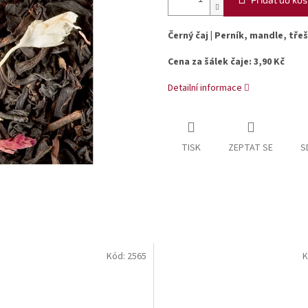
Černý čaj | Perník, mandle, tře
Cena za šálek čaje: 3,90 Kč
Detailní informace
TISK
ZEPTAT SE
S
Kód:
2565
K