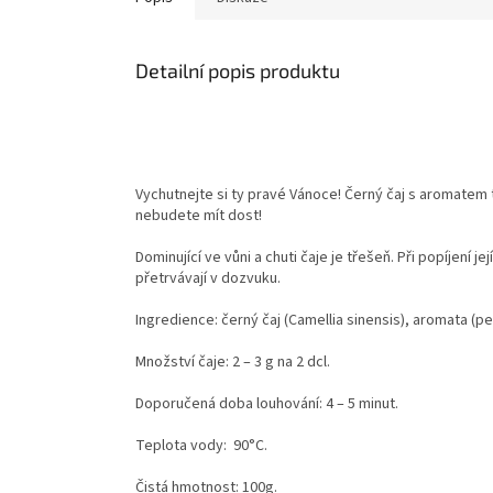
Detailní popis produktu
Vychutnejte si ty pravé Vánoce! Černý čaj s aromatem
nebudete mít dost!
Dominující ve vůni a chuti čaje je třešeň. Při popíjen
přetrvávají v dozvuku.
Ingredience: černý čaj (Camellia sinensis), aromata (pe
Množství čaje: 2 – 3 g na 2 dcl.
Doporučená doba louhování: 4 – 5 minut.
Teplota vody: 90°C.
Čistá hmotnost: 100g.