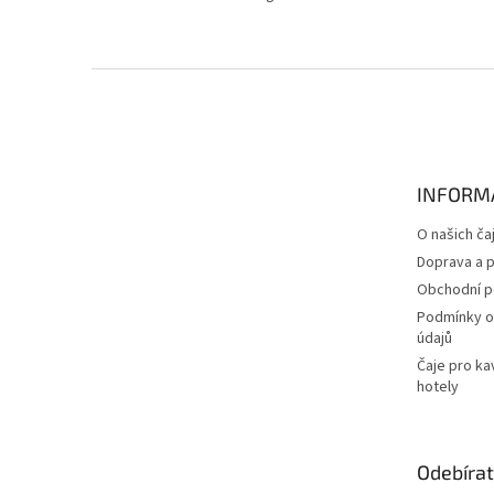
Z
á
p
a
t
INFORM
í
O našich ča
Doprava a p
Obchodní 
Podmínky o
údajů
Čaje pro ka
hotely
Odebírat