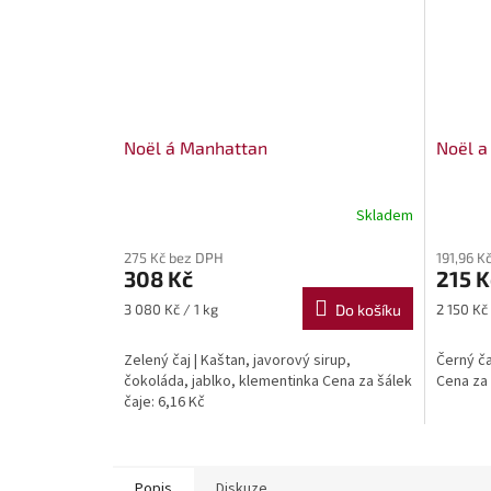
Noël á Manhattan
Noël a
Skladem
275 Kč bez DPH
191,96 K
308 Kč
215 K
Měrná
Měrná
3 080 Kč / 1 kg
Do košíku
2 150 Kč 
cena:
cena:
Zelený čaj | Kaštan, javorový sirup,
Černý ča
čokoláda, jablko, klementinka Cena za šálek
Cena za 
čaje: 6,16 Kč
Popis
Diskuze