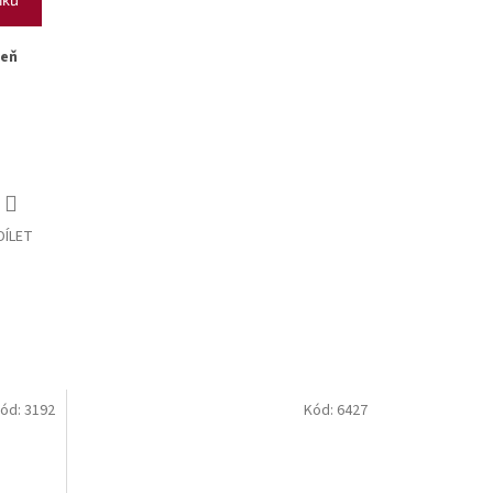
šeň
DÍLET
ód:
3192
Kód:
6427