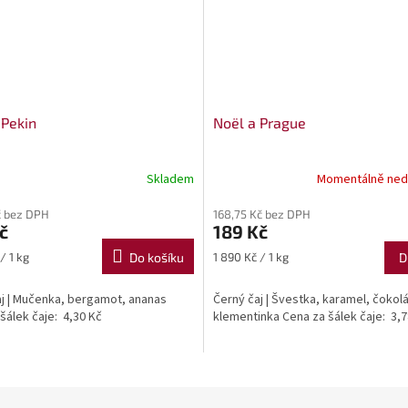
 Pekin
Noël a Prague
Skladem
Momentálně ned
č bez DPH
168,75 Kč bez DPH
č
189 Kč
Měrná
/ 1 kg
Do košíku
1 890 Kč / 1 kg
D
cena:
j | Mučenka, bergamot, ananas
Černý čaj | Švestka, karamel, čokol
šálek čaje: 4,30 Kč
klementinka Cena za šálek čaje: 3,7