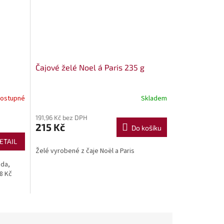
Čajové želé Noel á Paris 235 g
ostupné
Skladem
191,96 Kč bez DPH
215 Kč
Do košíku
ETAIL
Želé vyrobené z čaje Noël a Paris
áda,
8 Kč