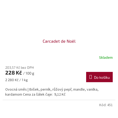
Carcadet de Noël
Skladem
203,57 Kč bez DPH
228 Kč
/ 100 g
Do košíku
Měrná
2 280 Kč / 1 kg
cena:
Ovocná směs | Ibišek, perník, růžový pepř, mandle, vanilka,
kardamom Cena za šálek čaje: 9,12 Kč
Kód:
451