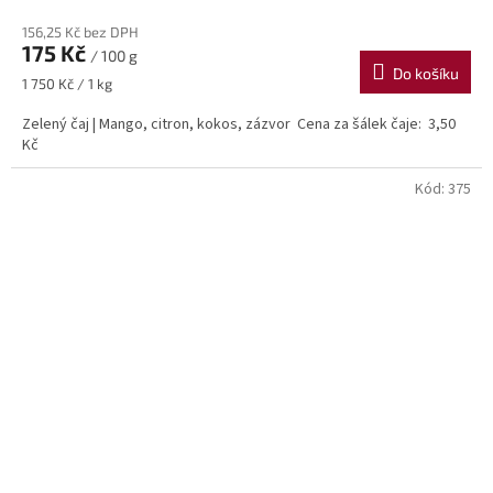
156,25 Kč bez DPH
175 Kč
/ 100 g
Do košíku
Měrná
1 750 Kč / 1 kg
cena:
Zelený čaj | Mango, citron, kokos, zázvor Cena za šálek čaje: 3,50
Kč
Kód:
375