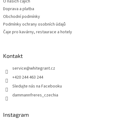
O našich čajích
í
p
Doprava a platba
r
v
Obchodní podmínky
k
Podmínky ochrany osobních údajů
y
Čaje pro kavárny, restaurace a hotely
v
ý
p
i
Kontakt
s
u
service
@
whitegrant.cz
+420 244 463 244
Sledujte nás na Facebooku
dammannfreres_czechia
Instagram