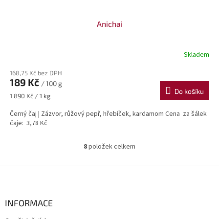
Anichai
Skladem
168,75 Kč bez DPH
189 Kč
/ 100 g
Do košíku
Měrná
1 890 Kč / 1 kg
cena:
Černý čaj | Zázvor, růžový pepř, hřebíček, kardamom Cena za šálek
čaje: 3,78 Kč
8
položek celkem
O
v
l
Z
á
á
d
p
a
a
INFORMACE
c
t
í