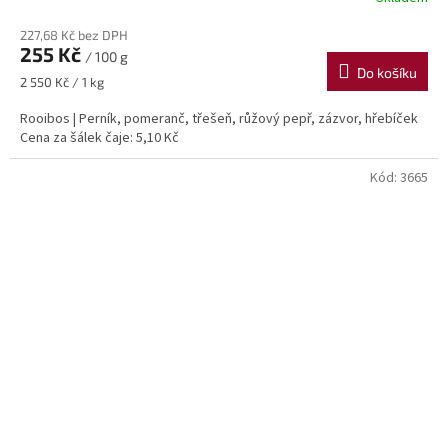
227,68 Kč bez DPH
255 Kč
/ 100 g
Do košíku
Měrná
2 550 Kč / 1 kg
cena:
Rooibos | Perník, pomeranč, třešeň, růžový pepř, zázvor, hřebíček
Cena za šálek čaje: 5,10 Kč
Kód:
3665