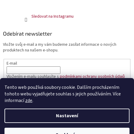
Sledovat na Instagramu
Odebírat newsletter
Vložte svůj e-mail a my vám budeme zasílat informace o nových
produktech na našem e-shopu.
E-mail
Vložením e-mailu souhlasíte s
podmínkami ochrany osobních údajů
Tento web používá soubory cookie. Dalším procházením
PŘIHLÁSIT SE
tohoto webu vyjadřujete souhlas s jejich používáním. Více
informací
zde
.
Nastavení
Vytvořil Shoptet