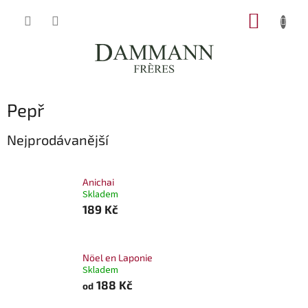
Přejít
NÁKUP
na
obsah
KOŠÍK
Pepř
Nejprodávanější
Anichai
Skladem
189 Kč
Nöel en Laponie
Skladem
188 Kč
od