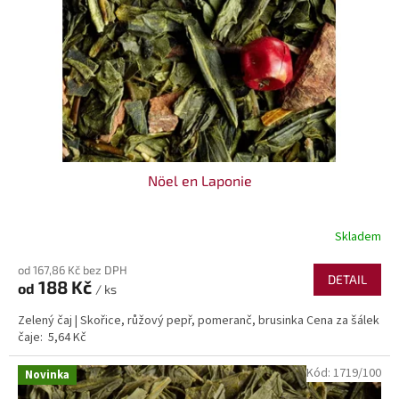
r
o
d
u
k
t
ů
Nöel en Laponie
Skladem
od 167,86 Kč bez DPH
DETAIL
188 Kč
od
/ ks
Zelený čaj | Skořice, růžový pepř, pomeranč, brusinka Cena za šálek
čaje: 5,64 Kč
Kód:
1719/100
Novinka