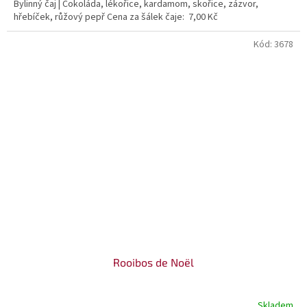
Bylinný čaj | Čokoláda, lékořice, kardamom, skořice, zázvor,
hřebíček, růžový pepř Cena za šálek čaje: 7,00 Kč
Kód:
3678
Rooibos de Noël
Skladem