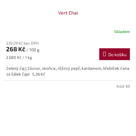
Vert Chai
Skladem
239,29 Kč bez DPH
268 Kč
/ 100 g
Do košíku
Měrná
2 680 Kč / 1 kg
cena:
Zelený čaj | Zázvor, skořice, růžový pepř, kardamom, hřebíček Cena
za šálek čaje: 5,36 Kč
Kód:
80