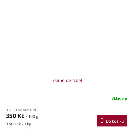
Tisane de Noel
Skladem
312,50 Kč bez DPH
350 Kč
/ 100 g
Do košíku
Měrná
3 500 Kč / 1 kg
cena: