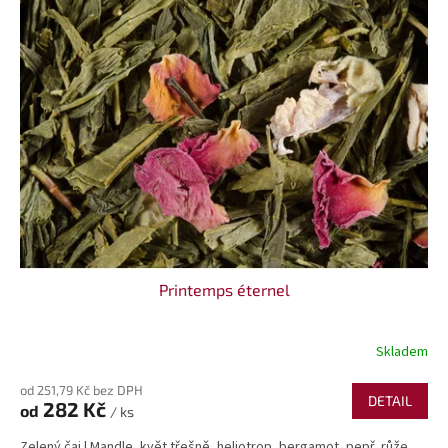
Printemps éternel
Skladem
od 251,79 Kč bez DPH
DETAIL
282 Kč
od
/ ks
Zelený čaj | Mandle, květ třešně, heliotrop, bergamot, pepř, růže