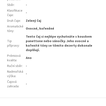
Sběr
:
-
Klasifikace
-
čaje
:
Druh čaje
:
Zelený čaj
Aromatické
Ovocné, kořeněné
tóny
:
Tento čaj si nejlépe vychutnáte s kouskem
Tip
panettone nebo vánočky. Jeho ovocné a
přípravy
:
kořenité tóny se těmito dezerty dokonale
doplňují.
Prémiová
Ano
kvalita
:
Ruční sběr
:
-
Nadmořská
-
výška
:
Čajová
-
zahrada
:
Z
á