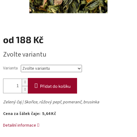
od
188 Kč
Měrná
Zvolte variantu
cena:
Varianta
Přidat do košíku
Zelený čaj | Skořice, růžový pepř, pomeranč, brusinka
Cena za šálek čaje: 5,64 Kč
Detailní informace