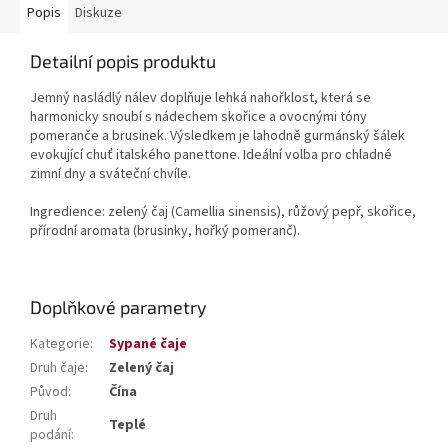
Popis
Diskuze
Detailní popis produktu
Jemný nasládlý nálev doplňuje lehká nahořklost, která se
harmonicky snoubí s nádechem skořice a ovocnými tóny
pomeranče a brusinek. Výsledkem je lahodně gurmánský šálek
evokující chuť italského panettone. Ideální volba pro chladné
zimní dny a sváteční chvíle.
Ingredience: zelený čaj (Camellia sinensis), růžový pepř, skořice,
přírodní aromata (brusinky, hořký pomeranč).
Doplňkové parametry
Kategorie
:
Sypané čaje
Druh čaje
:
Zelený čaj
Původ
:
Čína
Druh
Teplé
podání
: