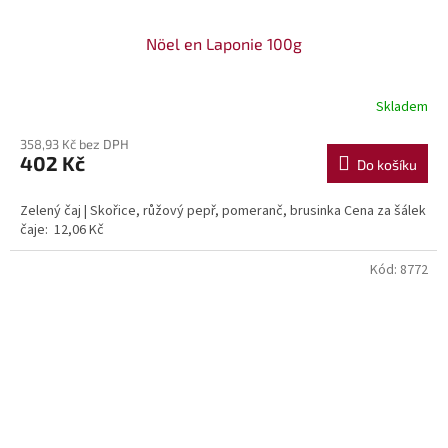
Nöel en Laponie 100g
Skladem
358,93 Kč bez DPH
402 Kč
Do košíku
Zelený čaj | Skořice, růžový pepř, pomeranč, brusinka Cena za šálek
čaje: 12,06 Kč
Kód:
8772