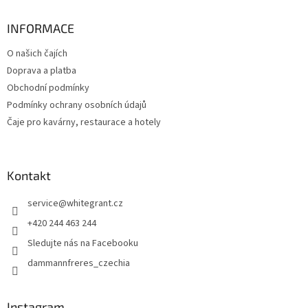
p
a
INFORMACE
t
O našich čajích
í
Doprava a platba
Obchodní podmínky
Podmínky ochrany osobních údajů
Čaje pro kavárny, restaurace a hotely
Kontakt
service
@
whitegrant.cz
+420 244 463 244
Sledujte nás na Facebooku
dammannfreres_czechia
Instagram