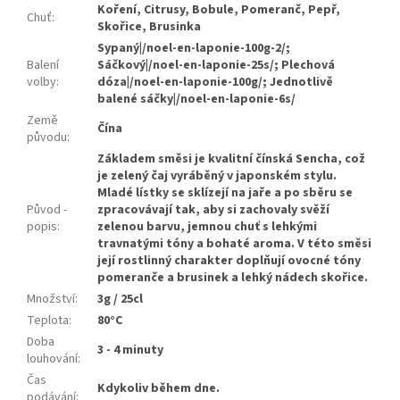
Koření, Citrusy, Bobule, Pomeranč, Pepř,
Chuť
:
Skořice, Brusinka
Sypaný|/noel-en-laponie-100g-2/;
Balení
Sáčkový|/noel-en-laponie-25s/; Plechová
volby
:
dóza|/noel-en-laponie-100g/; Jednotlivě
balené sáčky|/noel-en-laponie-6s/
Země
Čína
původu
:
Základem směsi je kvalitní čínská Sencha, což
je zelený čaj vyráběný v japonském stylu.
Mladé lístky se sklízejí na jaře a po sběru se
Původ -
zpracovávají tak, aby si zachovaly svěží
popis
:
zelenou barvu, jemnou chuť s lehkými
travnatými tóny a bohaté aroma. V této směsi
její rostlinný charakter doplňují ovocné tóny
pomeranče a brusinek a lehký nádech skořice.
Množství
:
3g / 25cl
Teplota
:
80°C
Doba
3 - 4 minuty
louhování
:
Čas
Kdykoliv během dne.
podávání
: