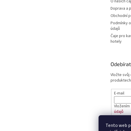
O našich ča
Doprava a p
Obchodní 
Podmínky o
údajů
Čaje pro ka
hotely
Odebírat
Vložte svůj
produktech
E-mail
Vložením 
údajů
Tento web p
PŘIHL