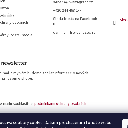
jích
service
@
whitegrant.cz
latba
+420 244 463 244
podmínky
Sledujte nás na Facebook
Sled
chrany osobních
u
dammannfreres_czechia
várny, restaurace a
 newsletter
 e-mail a my vám budeme zasílat informace o nových
 na našem e-shopu.
e-mailu souhlasíte s
podmínkami ochrany osobních
oužívá soubory cookie. Dalším procházením tohoto webu
ÁSIT SE