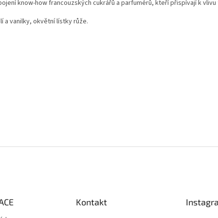
pojení know-how francouzských cukrářů a parfumérů, kteří přispívají k vli
 a vanilky, okvětní lístky růže.
ACE
Kontakt
Instagr