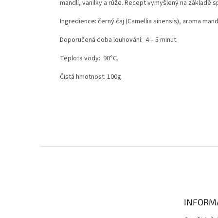
mandlí, vanilky a růže. Recept vymyšlený na základě s
Ingredience: černý čaj (Camellia sinensis), aroma mandlí
Doporučená doba louhování: 4 – 5 minut.
Teplota vody: 90°C.
Čistá hmotnost: 100g.
Z
á
p
a
t
INFORM
í