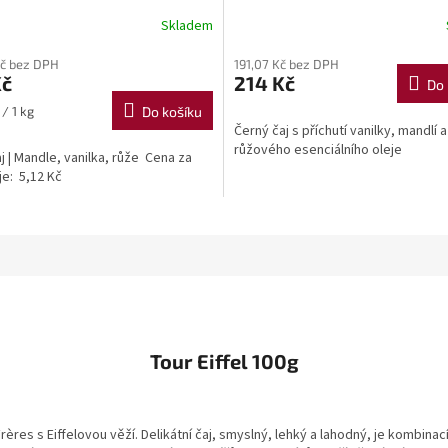
Skladem
Kč bez DPH
191,07 Kč bez DPH
Kč
214 Kč
Do 
/ 1 kg
Do košíku
Černý čaj s příchutí vanilky, mandlí a
růžového esenciálního oleje
j | Mandle, vanilka, růže Cena za
je: 5,12 Kč
Tour Eiffel 100g
res s Eiffelovou věží. Delikátní čaj, smyslný, lehký a lahodný, je kombinac