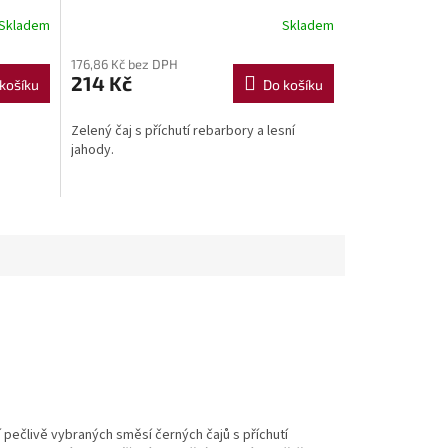
Skladem
Skladem
176,86 Kč bez DPH
214 Kč
košíku
Do košíku
Zelený čaj s příchutí rebarbory a lesní
jahody.
í pečlivě vybraných směsí černých čajů s příchutí