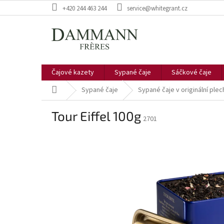
Přejít
+420 244 463 244
service@whitegrant.cz
na
obsah
Čajové kazety
Sypané čaje
Sáčkové čaje
Domů
Sypané čaje
Sypané čaje v originální ple
Tour Eiffel 100g
2701