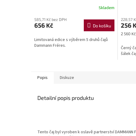
Skladem
585,71 Kč bez DPH
228,57 
656 Kč
256 
Do košíku
Měrná
2 560 Kč 
cena:
Limitovaná edice s výběrem 5 druhů čajů
Dammann Fréres.
Černý ča
šálek ča
Popis
Diskuze
Detailní popis produktu
Tento čaj byl vyroben k oslavě partnerství DAMMANN Frè