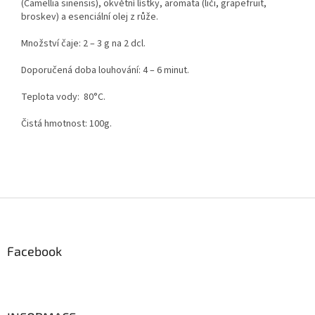
(Camellia sinensis), okvětní lístky, aromata (liči, grapefruit,
broskev) a esenciální olej z růže.
Množství čaje: 2 – 3 g na 2 dcl.
Doporučená doba louhování: 4 – 6 minut.
Teplota vody: 80°C.
Čistá hmotnost: 100g.
Z
á
p
a
Facebook
t
í