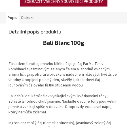
ZOBRAZIT VŠECHNY SOUVISEJÍCÍ PRODUKTY
Popis
Diskuze
Detailní popis produktu
Bali Blanc 100g
Základem tohoto jemného bílého čaje je čaj Pai Mu Tan v
kombinaci s jasmínovým zeleným čajem a lahodně ovocným
aroma liči, grapefruitu a broskví s nádechem růžových květů. Je
vhodný k popíjení po celý den, skvělý i jako ledový čaj
louhováním čajového lístku studenou vodou.
Čaj nabízí delikátní nálev vynikající svými květinovými tóny,
zvláště lahodnou chutí jasmínu. Nasládle ovocné tóny jsou velmi
jemné a vznikají spíše v dozvuku. Doopravdy exkluzivní napoj,
který nemůže zklamat.
Ingredience: bílý čaj (Camellia sinensis), jasmínový zelený čaj