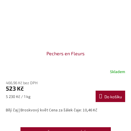
Pechers en Fleurs
Skladem
466,96 Kč bez DPH
523 Kč
Měrná
5 230 Kč / 1 kg
Do košíku
cena:
Bílý čaj | Broskvový květ Cena za šálek čaje: 10,46 Kč