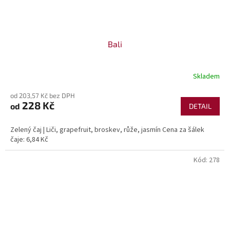
Bali
Skladem
od 203,57 Kč bez DPH
228 Kč
od
DETAIL
Zelený čaj | Liči, grapefruit, broskev, růže, jasmín Cena za šálek
čaje: 6,84 Kč
Kód:
278