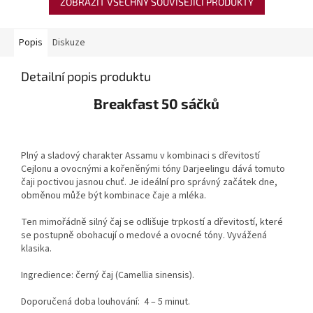
ZOBRAZIT VŠECHNY SOUVISEJÍCÍ PRODUKTY
Popis
Diskuze
Detailní popis produktu
Breakfast 50 sáčků
Plný a sladový charakter Assamu v kombinaci s dřevitostí
Cejlonu a ovocnými a kořeněnými tóny Darjeelingu dává tomuto
čaji poctivou jasnou chuť. Je ideální pro správný začátek dne,
obměnou může být kombinace čaje a mléka.
Ten mimořádně silný čaj se odlišuje trpkostí a dřevitostí, které
se postupně obohacují o medové a ovocné tóny. Vyvážená
klasika.
Ingredience: černý čaj (Camellia sinensis).
Doporučená doba louhování: 4 – 5 minut.