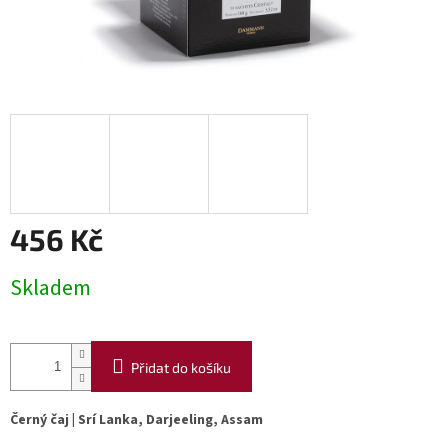
456 Kč
Měrná
Skladem
cena:
Přidat do košíku
Černý čaj | Srí Lanka, Darjeeling, Assam