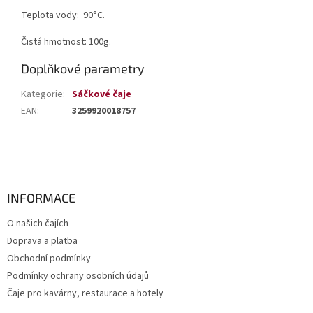
Teplota vody: 90°C.
Čistá hmotnost: 100g.
Doplňkové parametry
Kategorie
:
Sáčkové čaje
EAN
:
3259920018757
Z
á
p
a
INFORMACE
t
O našich čajích
í
Doprava a platba
Obchodní podmínky
Podmínky ochrany osobních údajů
Čaje pro kavárny, restaurace a hotely