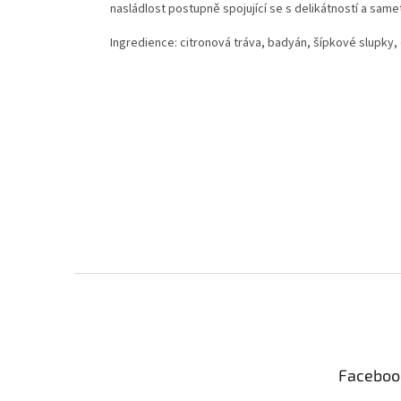
nasládlost postupně spojující se s delikátností a same
Ingredience: citronová tráva, badyán, šípkové slupky, 
Z
á
p
a
t
Faceboo
í