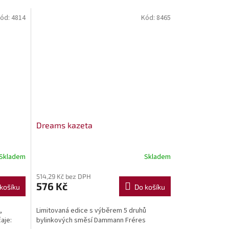
ód:
4814
Kód:
8465
Dreams kazeta
Skladem
Skladem
514,29 Kč bez DPH
576 Kč
košíku
Do košíku
,
Limitovaná edice s výběrem 5 druhů
čaje:
bylinkových směsí Dammann Fréres