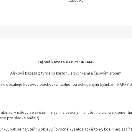
15,00 Kč
Čajová kazeta HAPPY DREAMS
Dárková kazeta z tvrdého kartonu s bylinkami a čajovým sítkem.
alu obsahuje kovovou plechovku napln
ěnou ochucen
ými bylinkami HAPPY D
mbinaci v nálevu se svěžími, živými a ovocnými chutěmi citrónu a klementi
e pro sladké snění :).
bylinky, pak se na vteřinu objevují ovocné kyselosladké tóny, kde hned začín