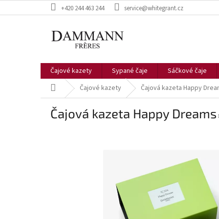
Přejít
+420 244 463 244
service@whitegrant.cz
na
obsah
Čajové kazety
Sypané čaje
Sáčkové čaje
Domů
Čajové kazety
Čajová kazeta Happy Dre
Čajová kazeta Happy Dreams