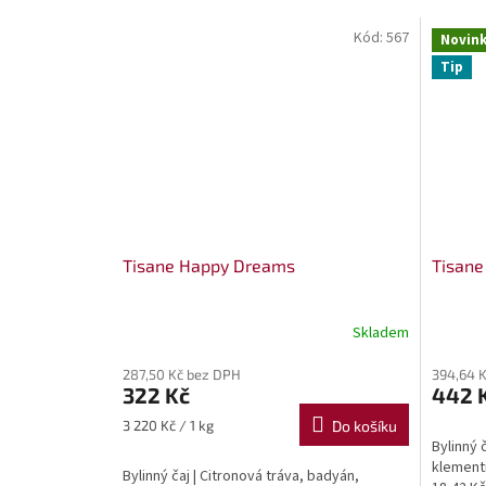
Kód:
567
Novin
Tip
Tisane Happy Dreams
Tisane
Skladem
287,50 Kč bez DPH
394,64 
322 Kč
442 
Měrná
3 220 Kč / 1 kg
Do košíku
cena:
Bylinný 
klementi
Bylinný čaj | Citronová tráva, badyán,