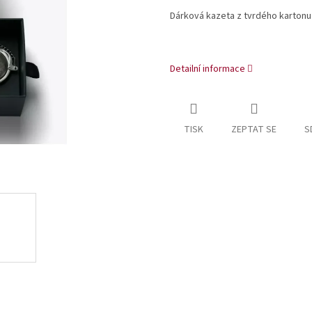
Dárková kazeta z tvrdého kartonu 
Detailní informace
TISK
ZEPTAT SE
S