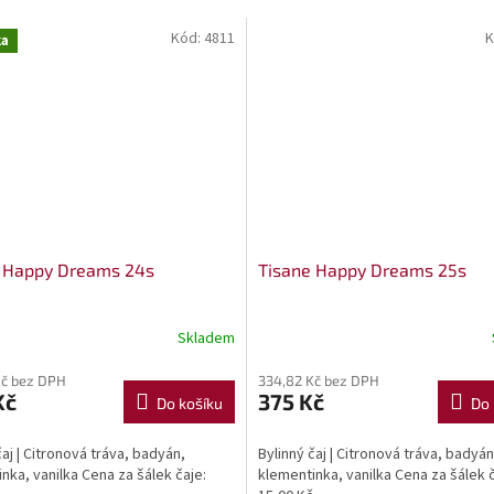
Kód:
4811
K
ka
 Happy Dreams 24s
Tisane Happy Dreams 25s
Skladem
Kč bez DPH
334,82 Kč bez DPH
Kč
375 Kč
Do košíku
Do 
čaj | Citronová tráva, badyán,
Bylinný čaj | Citronová tráva, badyán
nka, vanilka Cena za šálek čaje:
klementinka, vanilka Cena za šálek 