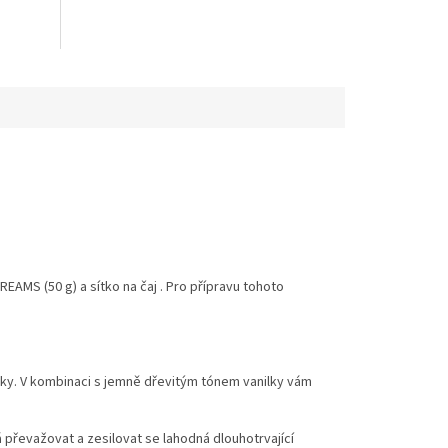
REAMS (50 g) a sítko na
čaj .
Pro př
ípravu tohoto
nky. V kombinaci s jemně dřevitým tónem vanilky vám
á převažovat a zesilovat se lahodná dlouhotrvající