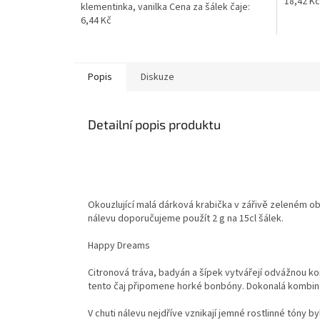
18,42 Kč
klementinka, vanilka Cena za šálek čaje:
6,44 Kč
Popis
Diskuze
Detailní popis produktu
Okouzlující malá dárková krabi
čka v z
á
řivě zelen
ém ob
nálevu doporu
čujeme použ
ít 2 g na 15cl
š
álek.
Happy Dreams
Citronová tráva, badyán a šípek vytvářejí odvážnou ko
tento čaj připomene horké bonbóny. Dokonalá kombinac
V chuti nálevu nejdříve vznikají jemné rostlinné tóny 