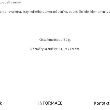
tovostí vanilky.
citronová kůra, listy hořkého pomerančovníku, esenciální olej klementinky a
Čistá hmotnost : 50 g.
Rozm
ěry krabičky: 13,5 x 7 x 9 cm.
k
INFORMACE
Kontakt