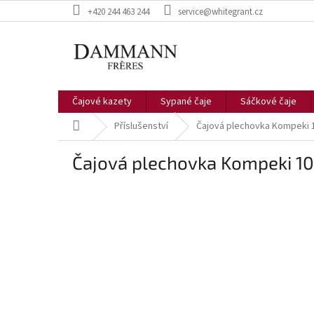
Přejít
+420 244 463 244
service@whitegrant.cz
na
obsah
Čajové kazety
Sypané čaje
Sáčkové čaje
Domů
Příslušenství
Čajová plechovka Kompeki 
Čajová plechovka Kompeki 10