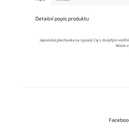
Detailní popis produktu
Japonská plechovka na sypaný čaj s dvojitým vnitř
Washi v
Z
á
p
a
t
Faceboo
í