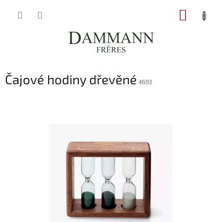
Přejít
NÁKUP
na
obsah
KOŠÍK
Čajové hodiny dřevěné
4693