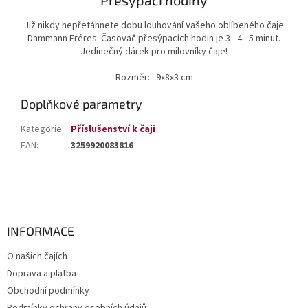
Přesýpací hodiny
Již nikdy nepřetáhnete dobu louhování Vašeho oblíbeného čaje
Dammann Fréres. Časovač přesýpacích hodin je 3 - 4 - 5 minut.
Jedinečný dárek pro milovníky čaje!
Rozměr: 9x8x3 cm
Doplňkové parametry
Kategorie
:
Příslušenství k čaji
EAN
:
3259920083816
Z
á
p
a
INFORMACE
t
O našich čajích
í
Doprava a platba
Obchodní podmínky
Podmínky ochrany osobních údajů