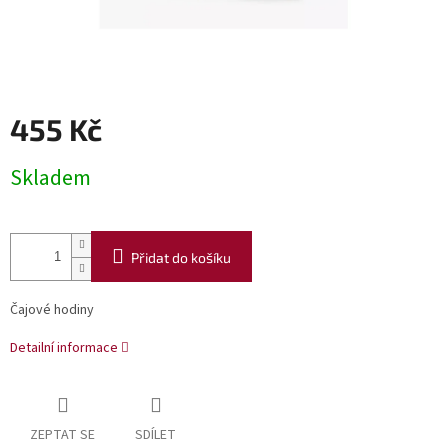
455 Kč
Měrná
Skladem
cena:
Přidat do košíku
Čajové hodiny
Detailní informace
ZEPTAT SE
SDÍLET