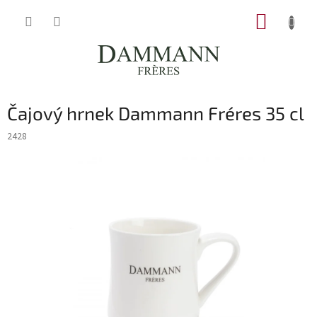
Přejít
NÁKUP
na
obsah
KOŠÍK
Čajový hrnek Dammann Fréres 35 cl
2428