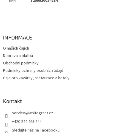
EAN
:
3259920024284
Z
á
p
a
INFORMACE
t
O našich čajích
í
Doprava a platba
Obchodní podmínky
Podmínky ochrany osobních údajů
Čaje pro kavárny, restaurace a hotely
Kontakt
service
@
whitegrant.cz
+420 244 463 244
Sledujte nás na Facebooku