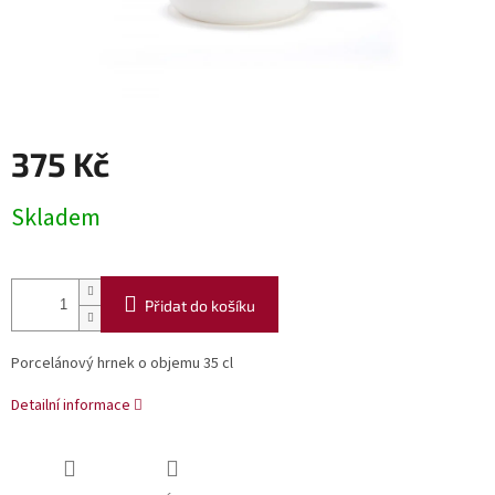
375 Kč
Měrná
Skladem
cena:
Přidat do košíku
Porcelánový hrnek o objemu 35 cl
Detailní informace