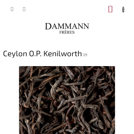
Přejít
NÁKUP
na
obsah
KOŠÍK
Ceylon O.P. Kenilworth
39