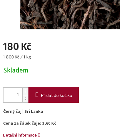
180 Kč
Měrná
1 800 Kč / 1 kg
cena:
Skladem
Přidat do košíku
Černý čaj | Srí Lanka
Cena za šálek čaje: 3,60 Kč
Detailní informace