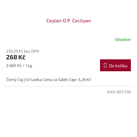
Ceylan O.P. Cecilyan
Skladem
239,29 Kč bez DPH
268 Kč
Měrná
2 680 Kč / 1 kg
Do košíku
cena:
Černý čaj | Srí Lanka Cena za šálek čaje: 5,36 Kč
Kód:
807/100