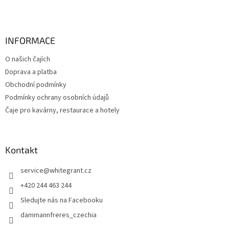
t
í
INFORMACE
O našich čajích
Doprava a platba
Obchodní podmínky
Podmínky ochrany osobních údajů
Čaje pro kavárny, restaurace a hotely
Kontakt
service
@
whitegrant.cz
+420 244 463 244
Sledujte nás na Facebooku
dammannfreres_czechia