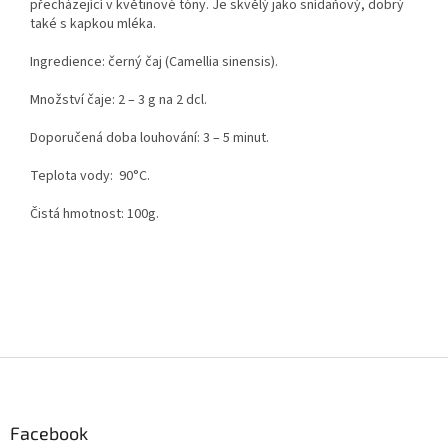
přecházející v květinové tóny. Je skvělý jako snídaňový, dobrý
také s kapkou mléka.
Ingredience: černý čaj (Camellia sinensis).
Množství čaje: 2 – 3 g na 2 dcl.
Doporučená doba louhování: 3 – 5 minut.
Teplota vody: 90°C.
Čistá hmotnost: 100g.
Z
á
p
a
Facebook