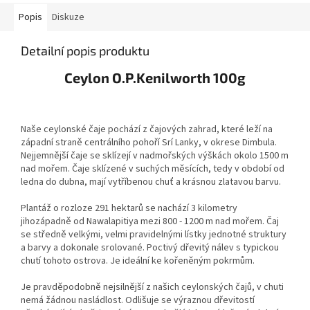
Popis
Diskuze
Detailní popis produktu
Ceylon O.P.Kenilworth 100g
Naše ceylonské čaje pochází z čajových zahrad, které leží na
západní straně centrálního pohoří Srí Lanky, v okrese Dimbula.
Nejjemnější čaje se sklízejí v nadmořských výškách okolo 1500 m
nad mořem. Čaje sklízené v suchých měsících, tedy v období od
ledna do dubna, mají vytříbenou chuť a krásnou zlatavou barvu.
Plantáž o rozloze 291 hektarů se nachází 3 kilometry
jihozápadně od Nawalapitiya mezi 800 - 1200 m nad mořem. Čaj
se středně velkými, velmi pravidelnými lístky jednotné struktury
a barvy a dokonale srolované. Poctivý dřevitý nálev s typickou
chutí tohoto ostrova. Je ideální ke kořeněným pokrmům.
Je pravděpodobně nejsilnější z našich ceylonských čajů, v chuti
nemá žádnou nasládlost. Odlišuje se výraznou dřevitostí