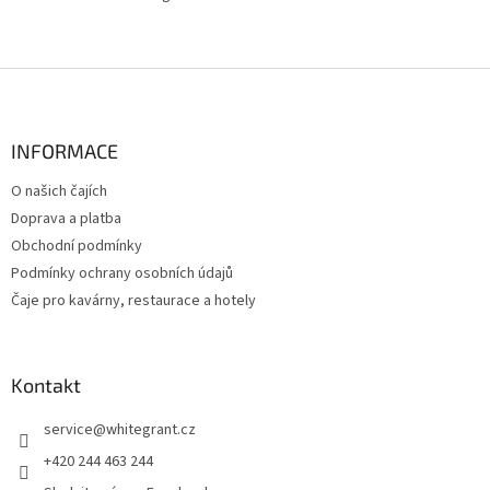
Z
á
p
a
INFORMACE
t
O našich čajích
í
Doprava a platba
Obchodní podmínky
Podmínky ochrany osobních údajů
Čaje pro kavárny, restaurace a hotely
Kontakt
service
@
whitegrant.cz
+420 244 463 244