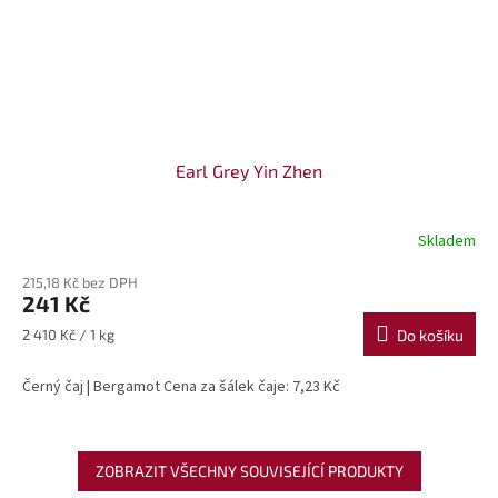
Earl Grey Yin Zhen
Skladem
215,18 Kč bez DPH
241 Kč
Měrná
2 410 Kč / 1 kg
Do košíku
cena:
Černý čaj | Bergamot Cena za šálek čaje: 7,23 Kč
ZOBRAZIT VŠECHNY SOUVISEJÍCÍ PRODUKTY