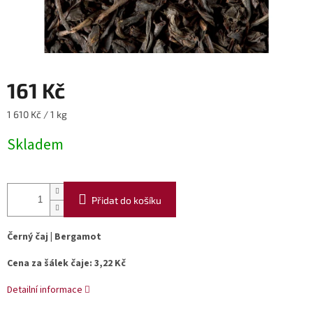
161 Kč
Měrná
1 610 Kč / 1 kg
cena:
Skladem
Přidat do košíku
Černý čaj | Bergamot
Cena za šálek čaje: 3,22 Kč
Detailní informace