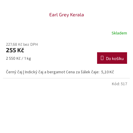
Earl Grey Kerala
Skladem
227,68 Kč bez DPH
255 Kč
Měrná
2 550 Kč / 1 kg
Do košíku
cena:
Černý čaj | Indický čaj a bergamot Cena za šálek čaje: 5,10 Kč
Kód:
517