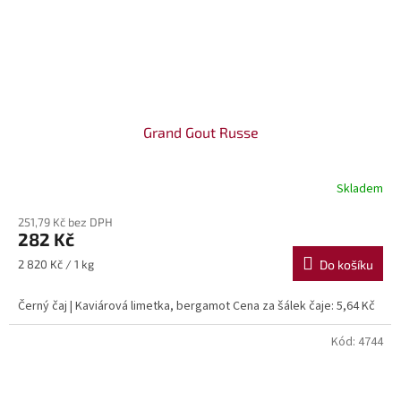
Grand Gout Russe
Skladem
251,79 Kč bez DPH
282 Kč
Měrná
2 820 Kč / 1 kg
Do košíku
cena:
Černý čaj | Kaviárová limetka, bergamot Cena za šálek čaje: 5,64 Kč
Kód:
4744