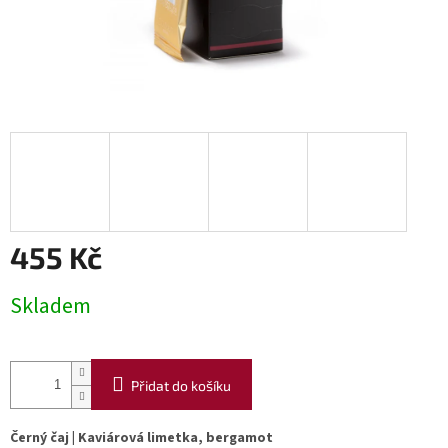
455 Kč
Měrná
Skladem
cena:
Přidat do košíku
Černý čaj | Kaviárová limetka, bergamot