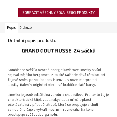
ZOBRAZIT VŠECHNY SOUVISEJÍCÍ PRODUKTY
Popis
Diskuze
Detailní popis produktu
GRAND GOUT RUSSE 24 sáčků
Kombinace svěží a ovocné energie kaviárové limetky s vůní
nejkvalitnějšího bergamotu z italské Kalábrie dává této luxusní
čajové směsi pozoruhodnou intenzitu v nové interpretaci
klasiky. Balení v originální plechové krabičce zlaté barvy.
Limetka je jasně odlišitelná ve vůni a chuti nálevu. Pro tento čaj je
charakteristická štiplavost, nakyslost a mírná trpkost
očekávatelná v případě citrusů, která se propojuje s chutí
samotného čaje a vytváří mezi nimi rovnováhu. Na konci
prostupuje svěžest bergamotu.