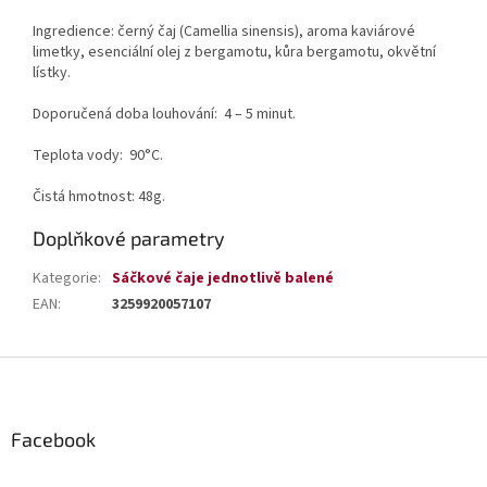
Ingredience: černý čaj (Camellia sinensis), aroma kaviárové
limetky, esenciální olej z bergamotu, kůra bergamotu, okvětní
lístky.
Doporučená doba louhování: 4 – 5 minut.
Teplota vody: 90°C.
Čistá hmotnost: 48g.
Doplňkové parametry
Kategorie
:
Sáčkové čaje jednotlivě balené
EAN
:
3259920057107
Z
á
p
a
Facebook
t
í