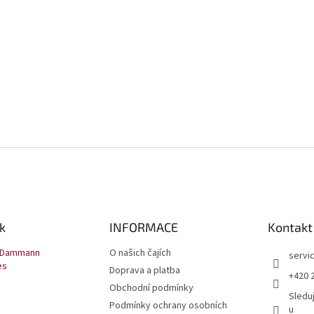
k
INFORMACE
Kontakt
 Dammann
O našich čajích
servi
es
Doprava a platba
+420 
Obchodní podmínky
Sledu
Podmínky ochrany osobních
u