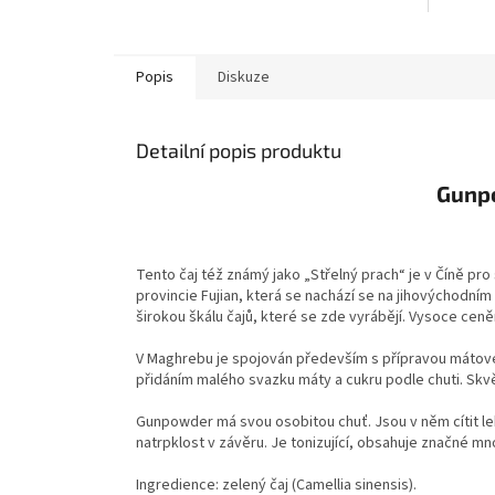
Popis
Diskuze
Detailní popis produktu
Gunp
Tento čaj též známý jako „Střelný prach“ je v Číně pro
provincie Fujian, která se nachází se na jihovýchodním
širokou škálu čajů, které se zde vyrábějí. Vysoce ceněn
V Maghrebu je spojován především s přípravou mátového
přidáním malého svazku máty a cukru podle chuti. Skv
Gunpowder má svou osobitou chuť. Jsou v něm cítit le
natrpklost v závěru. Je tonizující, obsahuje značné mn
Ingredience: zelený čaj (Camellia sinensis).