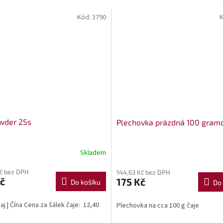
Kód:
3790
K
wder 25s
Plechovka prázdná 100 gram
Skladem
Kč bez DPH
144,63 Kč bez DPH
č
175 Kč
Do košíku
Do 
aj | Čína Cena za šálek čaje: 12,40
Plechovka na cca 100 g čaje