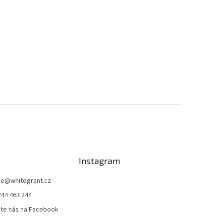
Instagram
ce
@
whitegrant.cz
244 463 244
jte nás na Facebook