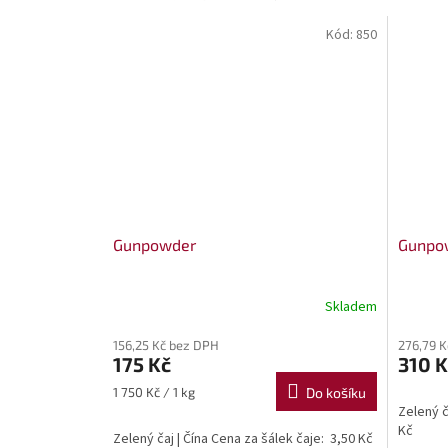
Kód:
850
Gunpowder
Gunpo
Skladem
156,25 Kč bez DPH
276,79 
175 Kč
310 K
Měrná
1 750 Kč / 1 kg
Do košíku
cena:
Zelený č
Kč
Zelený čaj | Čína Cena za šálek čaje: 3,50 Kč