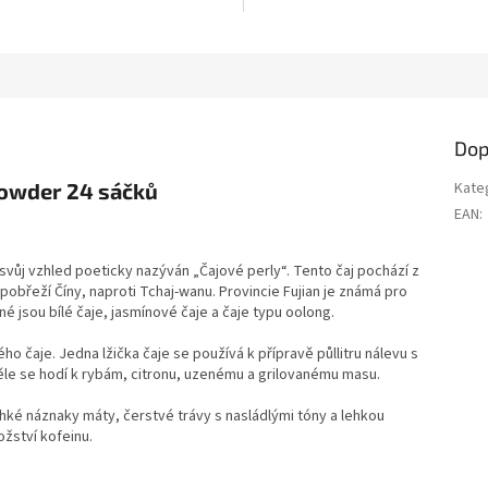
Dop
owder 24 sáčků
Kate
EAN
:
 svůj vzhled poeticky nazýván „Čajové perly“. Tento čaj pochází z
 pobřeží Číny, naproti Tchaj-wanu. Provincie Fujian je známá pro
é jsou bílé čaje, jasmínové čaje a čaje typu oolong.
 čaje. Jedna lžička čaje se používá k přípravě půllitru nálevu s
ěle se hodí k rybám, citronu, uzenému a grilovanému masu.
hké náznaky máty, čerstvé trávy s nasládlými tóny a lehkou
ožství kofeinu.