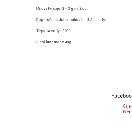
Množství čaje: 2 – 3 g na 2 dcl.
Doporučená doba louhování: 3,5 minuty.
Teplota vody: 80°C.
Čistá hmotnost: 48g.
Z
á
p
a
t
Faceboo
í
Čaje
Frér