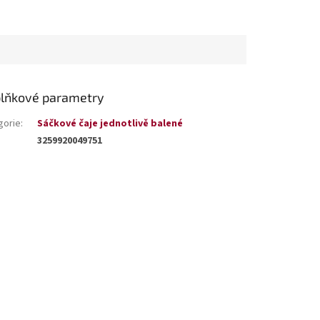
lňkové parametry
gorie
:
Sáčkové čaje jednotlivě balené
3259920049751