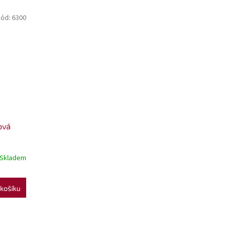
ód:
6300
ová
Skladem
košíku