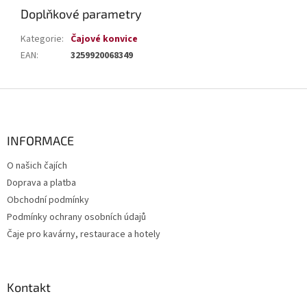
Doplňkové parametry
Kategorie
:
Čajové konvice
EAN
:
3259920068349
Z
á
p
a
INFORMACE
t
O našich čajích
í
Doprava a platba
Obchodní podmínky
Podmínky ochrany osobních údajů
Čaje pro kavárny, restaurace a hotely
Kontakt