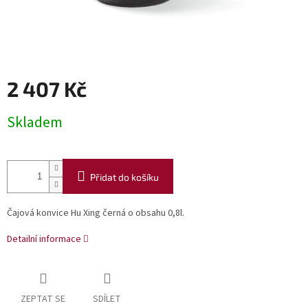
2 407 Kč
Měrná
Skladem
cena:
Přidat do košíku
Čajová konvice Hu Xing černá o obsahu 0,8l.
Detailní informace
ZEPTAT SE
SDÍLET