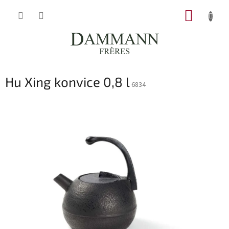
Přejít
NÁKUP
na
obsah
KOŠÍK
Hu Xing konvice 0,8 l
6834