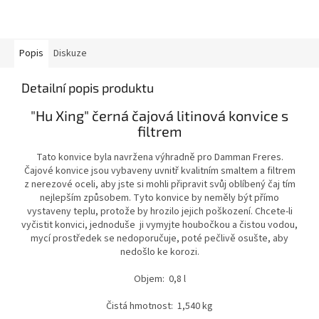
Popis
Diskuze
Detailní popis produktu
"Hu Xing" černá čajová litinová konvice s
filtrem
Tato konvice byla navržena výhradně pro Damman Freres.
Čajové konvice jsou vybaveny uvnitř kvalitním smaltem a filtrem
z nerezové oceli, aby jste si mohli připravit svůj oblíbený čaj tím
nejlepším způsobem. Tyto konvice by neměly být přímo
vystaveny teplu, protože by hrozilo jejich poškození. Chcete-li
vyčistit konvici, jednoduše ji vymyjte houbočkou a čistou vodou,
mycí prostředek se nedoporučuje, poté pečlivě osušte, aby
nedošlo ke korozi.
Objem: 0,8 l
Čistá hmotnost: 1,540 kg