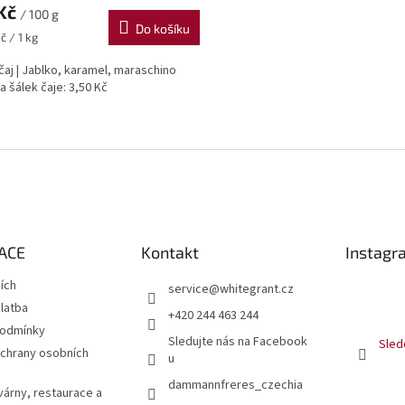
 Kč
/ 100 g
Do košíku
č / 1 kg
čaj | Jablko, karamel, maraschino
a šálek čaje: 3,50 Kč
O
v
l
á
d
a
c
í
ACE
Kontakt
Instagr
p
r
jích
service
@
whitegrant.cz
v
latba
+420 244 463 244
k
podmínky
y
Sledujte nás na Facebook
Sled
v
chrany osobních
u
ý
dammannfreres_czechia
p
várny, restaurace a
i