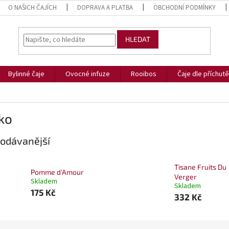
O NAŠICH ČAJÍCH
DOPRAVA A PLATBA
OBCHODNÍ PODMÍNKY
HLEDAT
Bylinné čaje
Ovocné infuze
Rooibos
Čaje dle příchutě
ko
odávanější
Tisane Fruits Du
Pomme d'Amour
Verger
Skladem
Skladem
175 Kč
332 Kč