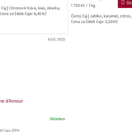
Do
Měrná
1 750 Kč / 1 kg
čaj | Citronová tráva, kiwi, okurka,
cena:
 Cena za šálek čaje: 6,45 Kč
Černý čaj | Jablko, karamel, citron,
Cena za šálek čaje: 3,50 Kč
Kód:
3635
e d'Amour
Skladem
 Kč bez DPH