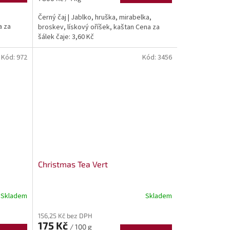
cena:
Černý čaj | Jablko, hruška, mirabelka,
a za
broskev, lískový oříšek, kaštan Cena za
šálek čaje: 3,60 Kč
Kód:
972
Kód:
3456
Christmas Tea Vert
Skladem
Skladem
156,25 Kč bez DPH
175 Kč
/ 100 g