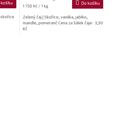
 košíku
Do košíku
Měrná
1 750 Kč / 1 kg
cena:
 skořice
Zelený čaj | Skořice, vanilka, jablko,
mandle, pomeranč Cena za šálek čaje: 3,50
Kč