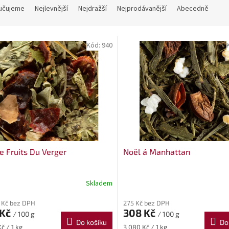
učujeme
Nejlevnější
Nejdražší
Nejprodávanější
Abecedně
Kód:
940
e Fruits Du Verger
Noël á Manhattan
Skladem
 Kč bez DPH
275 Kč bez DPH
 Kč
308 Kč
/ 100 g
/ 100 g
Do košíku
Do
Měrná
č / 1 kg
3 080 Kč / 1 kg