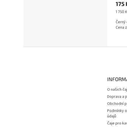
175
Měrná
1 750 K
cena:
Černý 
Cena z
Z
á
p
a
t
INFORM
í
O našich ča
Doprava a p
Obchodní 
Podmínky o
údajů
Čaje pro ka