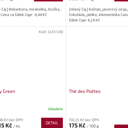
cena:
ý čaj | Rebarbora, mirabelka, hruška,
Zelený čaj | Kaštan, javorový sirup,
 Cena za šálek čaje: 6,44 Kč
čokoláda, jablko, klementinka Cen
šálek čaje: 6,16 Kč
Kód:
1167/100
y Green
Thé des Poétes
Skladem
,96 Kč bez DPH
156,25 Kč bez DPH
DETAIL
15 Kč
175 Kč
/ ks
/ 100 g