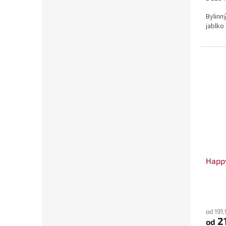
cena:
Bylinn
jablko
Happ
od 191
2
od