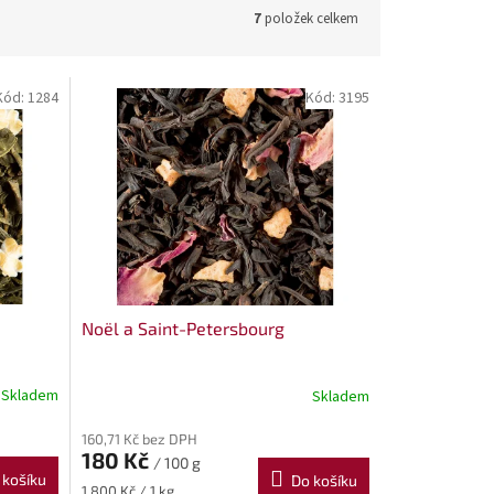
7
položek celkem
Kód:
1284
Kód:
3195
Noël a Saint-Petersbourg
Skladem
Skladem
160,71 Kč bez DPH
180 Kč
/ 100 g
 košíku
Do košíku
Měrná
1 800 Kč / 1 kg