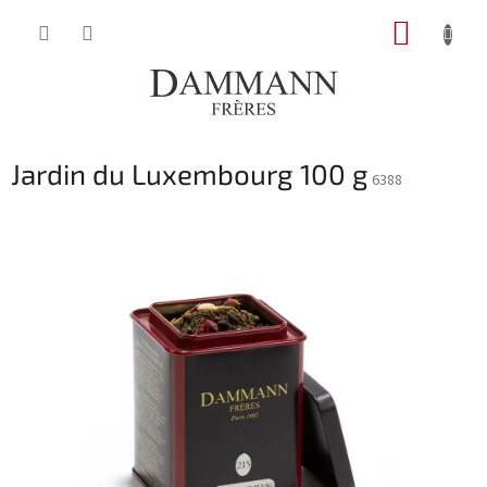
Přejít
NÁKUP
na
obsah
KOŠÍK
Jardin du Luxembourg 100 g
6388