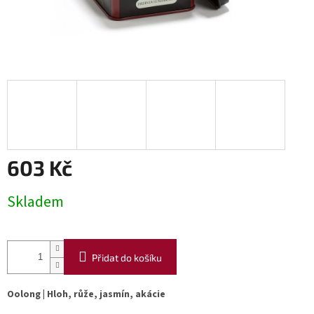
603 Kč
Měrná
Skladem
cena:
Přidat do košíku
Oolong | Hloh, růže, jasmín, akácie