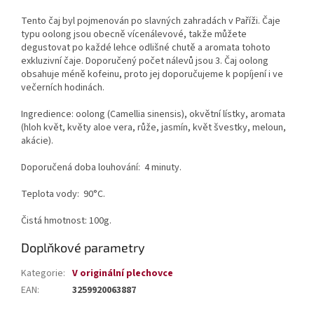
Tento čaj byl pojmenován po slavných zahradách v Paříži. Čaje
typu oolong jsou obecně vícenálevové, takže můžete
degustovat po každé lehce odlišné chutě a aromata tohoto
exkluzivní čaje. Doporučený počet nálevů jsou 3. Čaj oolong
obsahuje méně kofeinu, proto jej doporučujeme k popíjení i ve
večerních hodinách.
Ingredience: oolong (Camellia sinensis), okvětní lístky, aromata
(hloh květ, květy aloe vera, růže, jasmín, květ švestky, meloun,
akácie).
Doporučená doba louhování: 4 minuty.
Teplota vody: 90°C.
Čistá hmotnost: 100g.
Doplňkové parametry
Kategorie
:
V originální plechovce
EAN
:
3259920063887