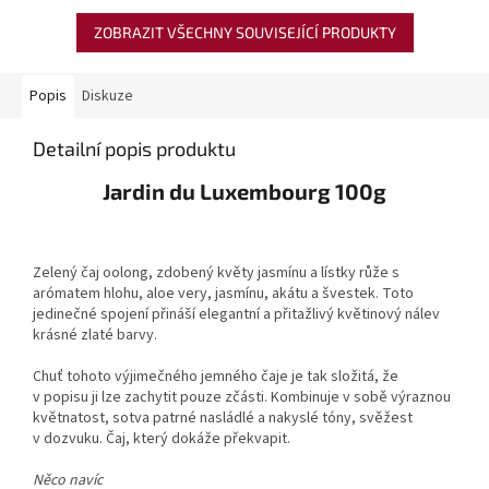
ZOBRAZIT VŠECHNY SOUVISEJÍCÍ PRODUKTY
Popis
Diskuze
Detailní popis produktu
Jardin du Luxembourg 100g
Zelený čaj oolong, zdobený květy jasmínu a lístky růže s
arómatem hlohu, aloe very, jasmínu, akátu a švestek. Toto
jedinečné spojení přináší elegantní a přitažlivý květinový nálev
krásné zlaté barvy.
Chuť tohoto výjimečného jemného čaje je tak složitá, že
v popisu ji lze zachytit pouze zčásti. Kombinuje v sobě výraznou
květnatost, sotva patrné nasládlé a nakyslé tóny, svěžest
v dozvuku. Čaj, který dokáže překvapit.
Něco navíc