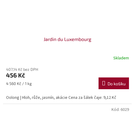
Jardin du Luxembourg
Skladem
407,14 Kč bez DPH
456 Kč
Měrná
4 560 Kč / 1 kg
Do košíku
cena:
Oolong | Hloh, růže, jasmín, akácie Cena za šálek čaje: 9,12 Kč
Kód:
6029