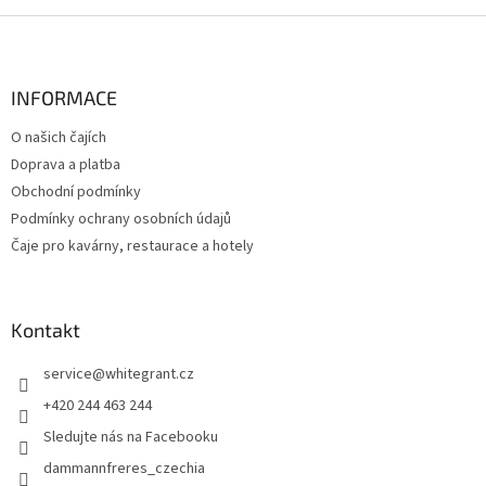
Z
á
p
a
INFORMACE
t
O našich čajích
í
Doprava a platba
Obchodní podmínky
Podmínky ochrany osobních údajů
Čaje pro kavárny, restaurace a hotely
Kontakt
service
@
whitegrant.cz
+420 244 463 244
Sledujte nás na Facebooku
dammannfreres_czechia