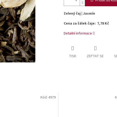
Zelený čaj | Jasmín
Cena za šálek čaje: 7,78 Kč
Detailní informace
TISK
ZEPTAT SE
S
Kód:
4979
K