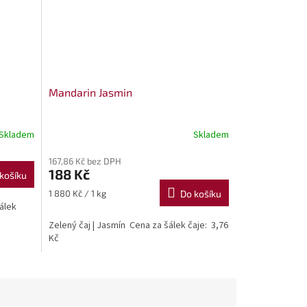
Mandarin Jasmin
Skladem
Skladem
167,86 Kč bez DPH
188 Kč
košíku
Měrná
1 880 Kč / 1 kg
Do košíku
cena:
šálek
Zelený čaj | Jasmín Cena za šálek čaje: 3,76
Kč