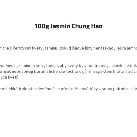
100g Jasmin Chung Hao
e míchá s čerstvými květy jasmínu, dokud čajové listy nenasáknou jejich jem
ovoněných jasmínem se vyžaduje, aby květy byly odstraněny, jakmile se dok
a nijak nepřispívají k aromatické síle těchto čajů. S respektem k této tradi
ých květů.
e od lehké trpkosti zeleného čaje přes květinové tóny k sotva patrné naslá