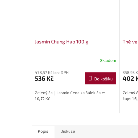
Jasmin Chung Hao 100 g
Thé ve
Skladem
478,57 Kč bez DPH
358,93 
536 Kč
402 
Do košíku
Zelený čaj | Jasmín Cena za šálek čaje:
Zelený č
10,72 Kč
čaje: 16
Popis
Diskuze