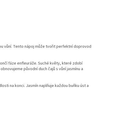
nou vůní. Tento nápoj může tvořit perfektní doprovod
ončí fáze enfleuráže. Suché květy, které zdobí
ci obnovujeme původní duch čajů s vůní jasmínu a
dlosti na konci. Jasmín naplňuje každou buňku úst a