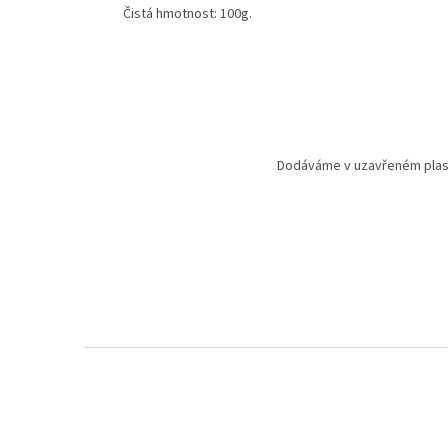
Čistá hmotnost: 100g.
Dodáváme v uzavřeném plast
Z
á
p
a
t