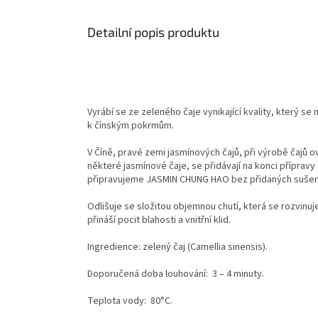
Detailní popis produktu
Vyrábí se ze zeleného čaje vynikající kvality, který s
k čínským pokrmům.
V Číně, pravé zemi jasmínových čajů, při výrobě čajů 
některé jasmínové čaje, se přidávají na konci přípravy 
připravujeme JASMIN CHUNG HAO bez přidaných sušen
Odlišuje se složitou objemnou chutí, která se rozvinuj
přináší pocit blahosti a vnitřní klid.
Ingredience: zelený čaj (Camellia sinensis).
Doporučená doba louhování: 3 – 4 minuty.
Teplota vody: 80°C.