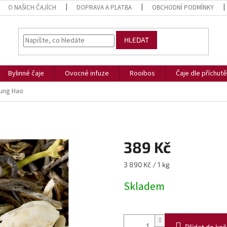
O NAŠICH ČAJÍCH
DOPRAVA A PLATBA
OBCHODNÍ PODMÍNKY
HLEDAT
Bylinné čaje
Ovocné infuze
Rooibos
Čaje dle příchutě
ung Hao
389 Kč
Měrná
3 890 Kč / 1 kg
cena:
Skladem
Přidat do koš