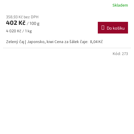
Skladem
358,93 Kč bez DPH
402 Kč
/ 100 g
Do košíku
Měrná
4 020 Kč / 1 kg
cena:
Zelený čaj | Japonsko, kiwi Cena za šálek čaje: 8,04 Kč
Kód:
273