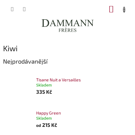
Přejít
NÁKUP
na
obsah
KOŠÍK
Kiwi
Nejprodávanější
Tisane Nuit a Versailles
Skladem
335 Kč
Happy Green
Skladem
215 Kč
od