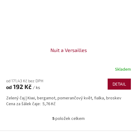
Nuit a Versailles
Skladem
od 171,43 Kč bez DPH
DETAIL
192 Kč
od
/ ks
Zelený čaj | Kiwi, bergamot, pomerančový květ, fialka, broskev
Cena za šálek čaje: 5,76 Kč
5
položek celkem
O
v
l
Z