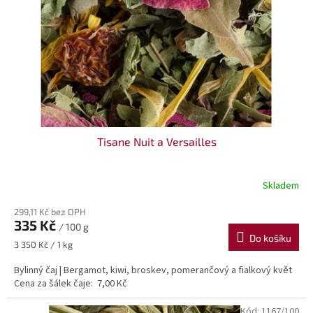
r
o
d
u
k
t
ů
Tisane Nuit a Versailles
Skladem
299,11 Kč bez DPH
335 Kč
/ 100 g
Do košíku
Měrná
3 350 Kč / 1 kg
cena:
Bylinný čaj | Bergamot, kiwi, broskev, pomerančový a fialkový květ
Cena za šálek čaje: 7,00 Kč
Kód:
1167/100