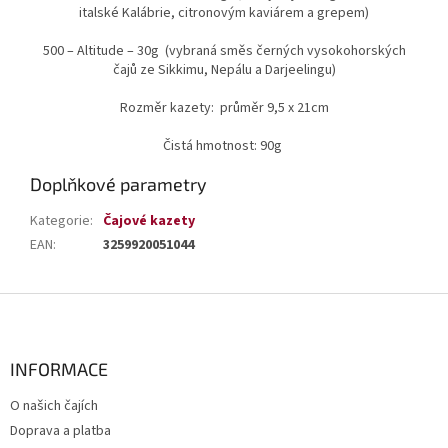
italské Kalábrie, citronovým kaviárem a grepem)
500 – Altitude – 30g (vybraná směs černých vysokohorských
čajů ze Sikkimu, Nepálu a Darjeelingu)
Rozměr kazety: průměr 9,5 x 21cm
Čistá hmotnost: 90g
Doplňkové parametry
Kategorie
:
Čajové kazety
EAN
:
3259920051044
Z
á
p
a
INFORMACE
t
O našich čajích
í
Doprava a platba