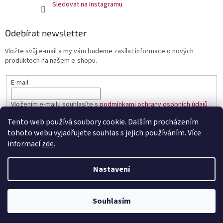
Sledovat na Instagramu
Odebírat newsletter
Vložte svůj e-mail a my vám budeme zasílat informace o nových
produktech na našem e-shopu.
E-mail
Vložením e-mailu souhlasíte s
podmínkami ochrany osobních údajů
Tento web používá soubory cookie. Dalším procházením
PŘIHLÁSIT SE
tohoto webu vyjadřujete souhlas s jejich používáním. Více
informací
zde
.
Nastavení
Vytvořil Shoptet
Souhlasím
Copyright 2026
Čaje Dammann Fréres
. Všechna práva vyhrazena.