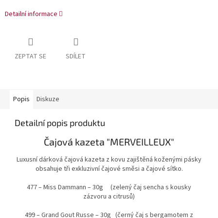
Detailní informace
ZEPTAT SE
SDÍLET
Popis
Diskuze
Detailní popis produktu
Čajová kazeta "MERVEILLEUX"
Luxusní dárková čajová kazeta z kovu zajištěná koženými pásky
obsahuje tři e
xkluzivní čajové směsi a čajové sítko.
477 – Miss Dammann – 30g (zelený čaj sencha s kousky
zázvoru a citrusů)
499 – Grand Gout Russe – 30g (černý čaj s bergamotem z