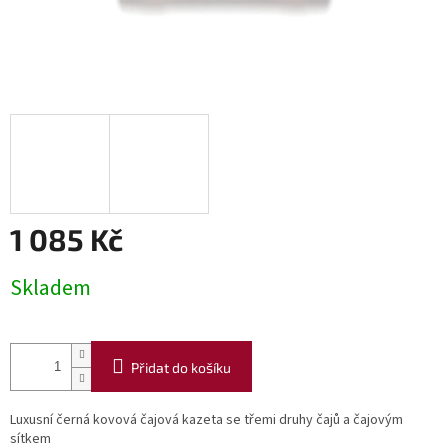
1 085 Kč
Měrná
Skladem
cena:
Přidat do košíku
Luxusní černá kovová čajová kazeta se třemi druhy čajů a čajovým
sítkem