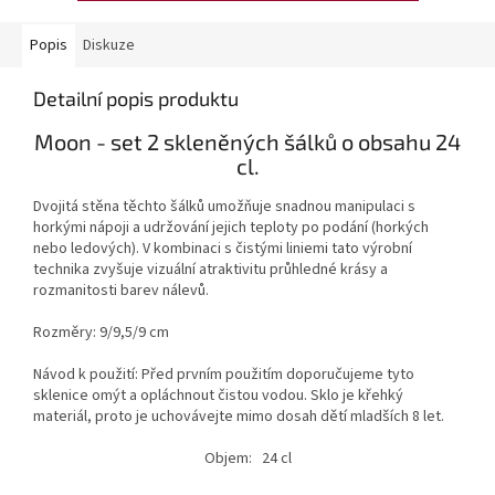
Popis
Diskuze
Detailní popis produktu
Moon - set 2 skleněných šálků o obsahu 24
cl.
Dvojitá stěna těchto šálků umožňuje snadnou manipulaci s
horkými nápoji a udržování jejich teploty po podání (horkých
nebo ledových). V kombinaci s čistými liniemi tato výrobní
technika zvyšuje vizuální atraktivitu průhledné krásy a
rozmanitosti barev nálevů.
Rozměry: 9/9,5/9 cm
Návod k použití: Před prvním použitím doporučujeme tyto
sklenice omýt a opláchnout čistou vodou. Sklo je křehký
materiál, proto je uchovávejte mimo dosah dětí mladších 8 let.
Objem: 24 cl