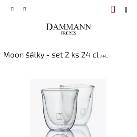
Přejít
NÁKUP
na
obsah
KOŠÍK
Moon šálky - set 2 ks 24 cl
8441