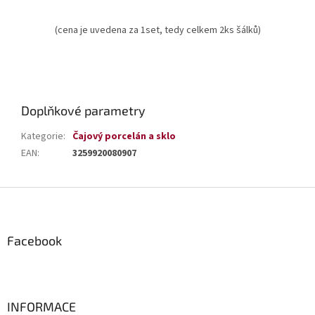
(cena je uvedena za 1set, tedy celkem 2ks šálků)
Doplňkové parametry
Kategorie
:
Čajový porcelán a sklo
EAN
:
3259920080907
Z
á
p
a
Facebook
t
í
INFORMACE