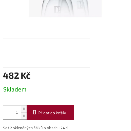
482 Kč
Měrná
Skladem
cena:
Přidat do košíku
Set 2 skleněných šálků o obsahu 24 cl