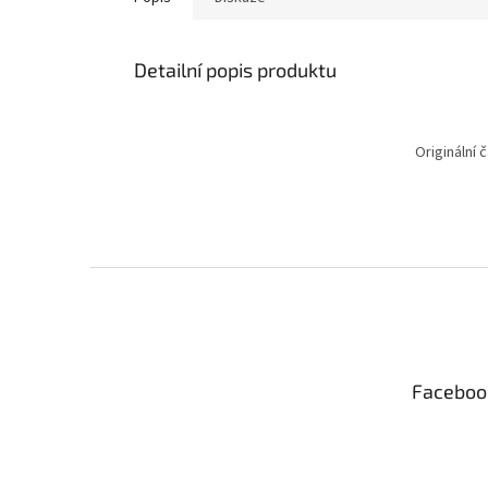
Detailní popis produktu
Originální 
Z
á
p
a
t
Faceboo
í