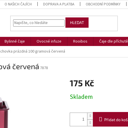
O NAŠICH ČAJÍCH
DOPRAVA A PLATBA
OBCHODNÍ PODMÍNKY
HLEDAT
Bylinné čaje
Ovocné infuze
Rooibos
Čaje dle příchutě
echovka prázdná 100 gramová červená
ová červená
7878
175 Kč
Měrná
Skladem
cena:
Přidat do koš