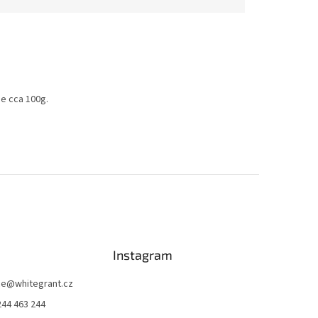
je cca 100g.
Instagram
ce
@
whitegrant.cz
244 463 244