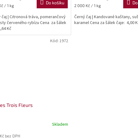
Do košíku
Do
Měrná
č / 1 kg
2 000 Kč / 1 kg
cena:
ý čaj | Citronová tráva, pomerančový
Černý čaj | Kandované kaštany, su
listy červeného rybízu Cena za šálek
karamel Cena za šálek čaje: 4,00 K
5,64 Kč
Kód:
1972
es Trois Fleurs
Skladem
 Kč bez DPH