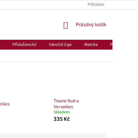
PODMÍNKY OCHRANY OSOBNÍCH ÚDAJŮ
ČAJE PRO KAVÁRNY, RESTAURA
Přihlášení
NÁKUPNÍ
Prázdný košík
KOŠÍK
Příslušenství
Vánoční čaje
Matcha
Povídání o čaji
Tisane Nuit a
illes
Versailles
Skladem
335 Kč