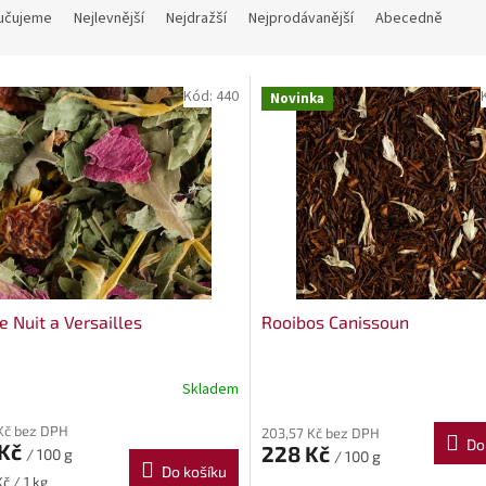
učujeme
Nejlevnější
Nejdražší
Nejprodávanější
Abecedně
Kód:
440
Novinka
e Nuit a Versailles
Rooibos Canissoun
Skladem
 Kč bez DPH
203,57 Kč bez DPH
Do
 Kč
228 Kč
/ 100 g
/ 100 g
Do košíku
č / 1 kg