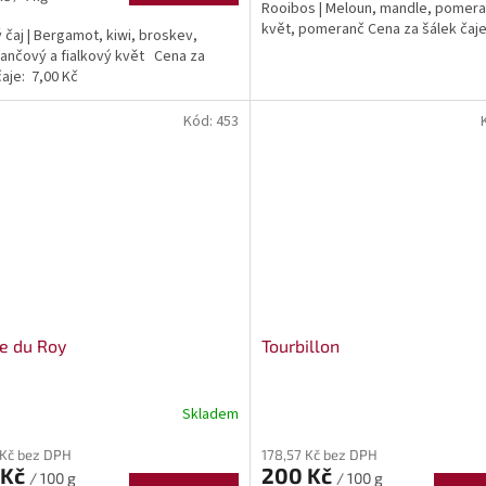
Rooibos | Meloun, mandle, pomer
květ, pomeranč Cena za šálek čaje
ý čaj | Bergamot, kiwi, broskev,
nčový a fialkový květ Cena za
čaje: 7,00 Kč
Kód:
453
e du Roy
Tourbillon
Skladem
 Kč bez DPH
178,57 Kč bez DPH
 Kč
200 Kč
/ 100 g
/ 100 g