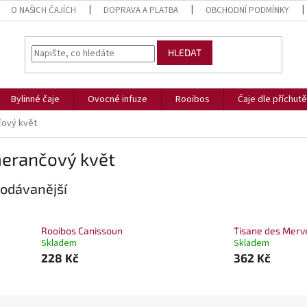
O NAŠICH ČAJÍCH
DOPRAVA A PLATBA
OBCHODNÍ PODMÍNKY
HLEDAT
Bylinné čaje
Ovocné infuze
Rooibos
Čaje dle příchutě
ový květ
erančový květ
odávanější
Rooibos Canissoun
Tisane des Merve
Skladem
Skladem
228 Kč
362 Kč