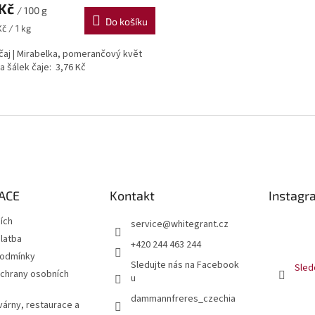
 Kč
/ 100 g
Do košíku
č / 1 kg
čaj | Mirabelka, pomerančový květ
a šálek čaje: 3,76 Kč
O
v
l
á
d
a
c
í
ACE
Kontakt
Instagr
p
r
jích
service
@
whitegrant.cz
v
latba
+420 244 463 244
k
podmínky
y
Sledujte nás na Facebook
Sled
v
chrany osobních
u
ý
dammannfreres_czechia
p
várny, restaurace a
i