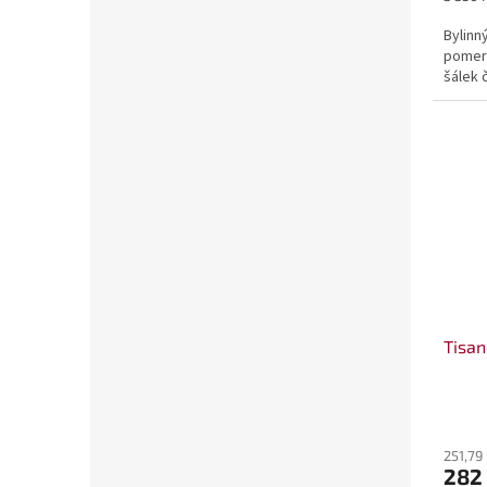
cena:
Bylinn
pomera
šálek 
Tisan
251,79
282