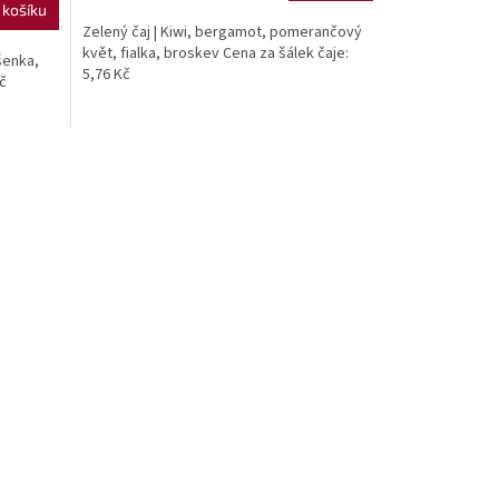
 košíku
Zelený čaj | Kiwi, bergamot, pomerančový
květ, fialka, broskev Cena za šálek čaje:
šenka,
5,76 Kč
č