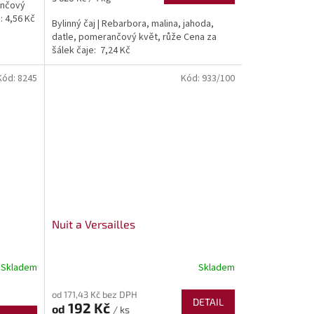
ančový
cena:
: 4,56 Kč
Bylinný čaj | Rebarbora, malina, jahoda,
datle, pomerančový květ, růže Cena za
šálek čaje: 7,24 Kč
Kód:
8245
Kód:
933/100
Nuit a Versailles
Skladem
Skladem
od 171,43 Kč bez DPH
DETAIL
192 Kč
od
/ ks