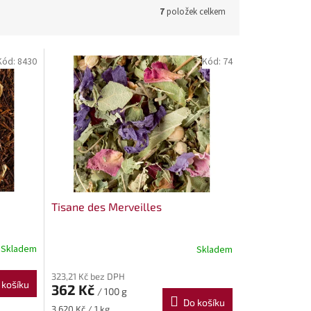
7
položek celkem
Kód:
8430
Kód:
74
Tisane des Merveilles
Skladem
Skladem
323,21 Kč bez DPH
 košíku
362 Kč
/ 100 g
Do košíku
Měrná
3 620 Kč / 1 kg