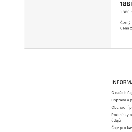
188
Měrná
1 880 K
cena:
Černý 
Cena z
Z
á
p
a
t
INFORM
í
O našich ča
Doprava a p
Obchodní 
Podmínky o
údajů
Čaje pro ka