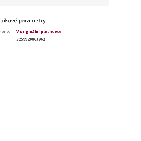
lňkové parametry
gorie
:
V originální plechovce
3259920063962