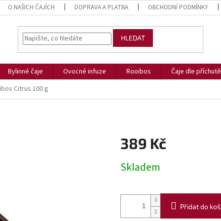
O NAŠICH ČAJÍCH
DOPRAVA A PLATBA
OBCHODNÍ PODMÍNKY
HLEDAT
Bylinné čaje
Ovocné infuze
Rooibos
Čaje dle příchutě
bos Citrus 100 g
389 Kč
Měrná
Skladem
cena:
Přidat do koš