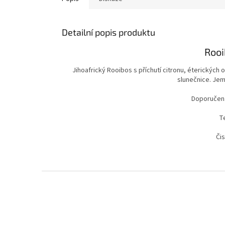
Detailní popis produktu
Rooi
Jihoafrický Rooibos s příchutí citronu, éterickýc
slunečnice. Jem
Doporučená
T
Či
Z
á
p
a
t