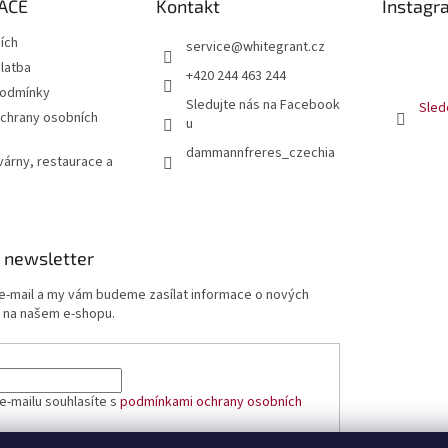
ACE
Kontakt
Instagr
jích
service
@
whitegrant.cz
latba
+420 244 463 244
podmínky
Sledujte nás na Facebook
Sled
chrany osobních
u
dammannfreres_czechia
várny, restaurace a
 newsletter
 e-mail a my vám budeme zasílat informace o nových
 na našem e-shopu.
e-mailu souhlasíte s
podmínkami ochrany osobních