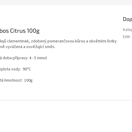
Dop
bos Citrus 100g
Kate
EAN
:
h olejů clementinek, zdobený pomerančovou kůrou a okvětními lístky
ně vyvážená a osvěžující směs.
 doba přípravy: 4 - 5 minut
eplota vody: 90°C
stá hmotnost: 100g