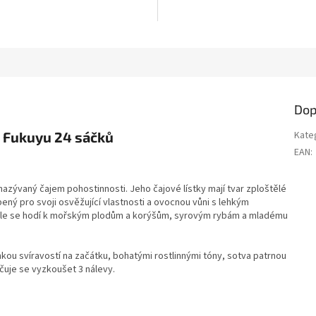
Dop
 Fukuyu 24 sáčků
Kate
EAN
:
nazývaný čajem pohostinnosti. Jeho čajové lístky mají tvar zploštělé
bený pro svoji osvěžující vlastnosti a ovocnou vůni s lehkým
ěle se hodí k mořským plodům a korýšům, syrovým rybám a mladému
hkou svíravostí na začátku, bohatými rostlinnými tóny, sotva patrnou
učuje se vyzkoušet 3 nálevy.