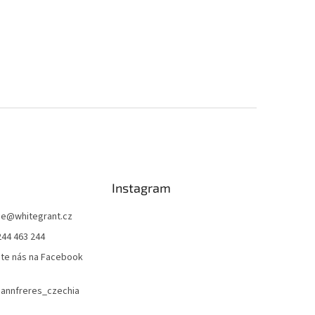
Instagram
ce
@
whitegrant.cz
244 463 244
jte nás na Facebook
nnfreres_czechia