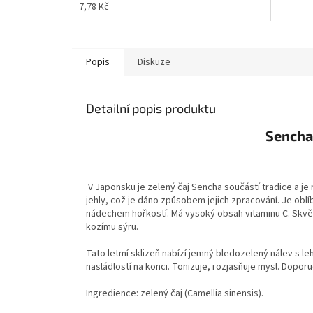
7,78 Kč
Popis
Diskuze
Detailní popis produktu
Sencha
V Japonsku je zelený čaj Sencha součástí tradice a je 
jehly, což je dáno způsobem jejich zpracování. Je oblí
nádechem hořkostí. Má vysoký obsah vitaminu C. Skv
kozímu sýru.
Tato letmí sklizeň nabízí jemný bledozelený nálev s le
nasládlostí na konci. Tonizuje, rozjasňuje mysl. Dopor
Ingredience: zelený čaj (Camellia sinensis).