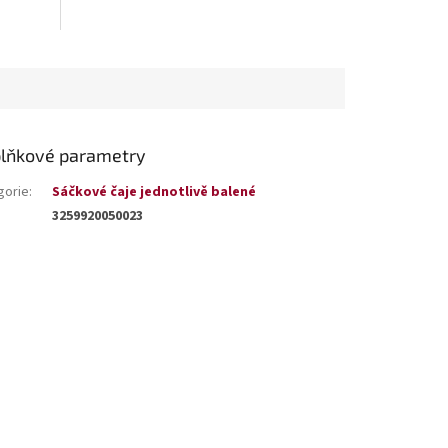
lňkové parametry
gorie
:
Sáčkové čaje jednotlivě balené
3259920050023