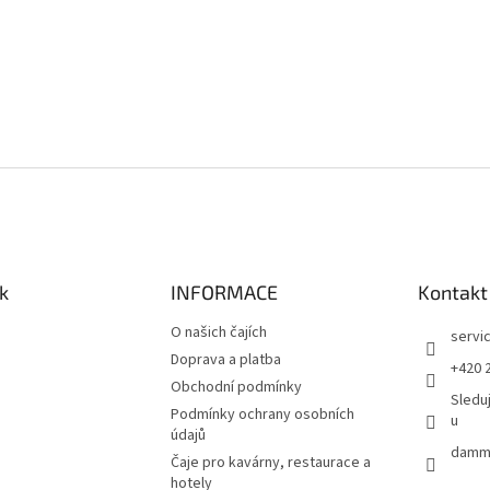
k
INFORMACE
Kontakt
O našich čajích
servi
Doprava a platba
+420 
Obchodní podmínky
Sledu
Podmínky ochrany osobních
u
údajů
damma
Čaje pro kavárny, restaurace a
hotely