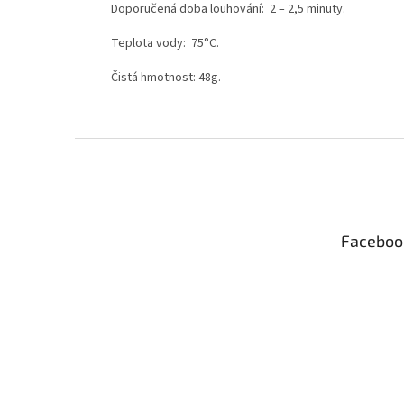
Doporučená doba louhování: 2 – 2,5 minuty.
Teplota vody: 75°C.
Čistá hmotnost: 48g.
Z
á
p
a
t
Faceboo
í