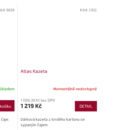
ód:
6028
Kód:
1921
Atlas Kazeta
Skladem
Momentálně nedostupné
1 088,39 Kč bez DPH
1 219 Kč
košíku
DETAIL
 čaje:
Dárková kazeta z tvrdého kartonu se
sypaným čajem