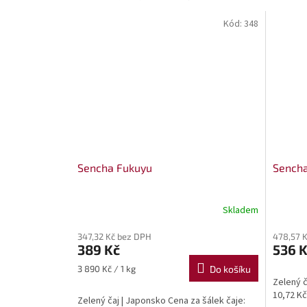
Kód:
348
Sencha Fukuyu
Sencha
Skladem
347,32 Kč bez DPH
478,57 
389 Kč
536 
Měrná
3 890 Kč / 1 kg
Do košíku
cena:
Zelený č
10,72 Kč
Zelený čaj | Japonsko Cena za šálek čaje: