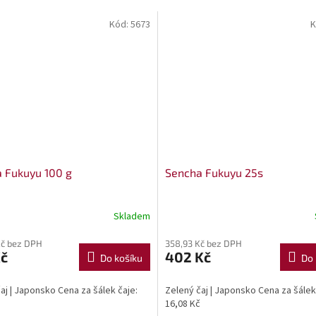
Kód:
5673
K
 Fukuyu 100 g
Sencha Fukuyu 25s
Skladem
Kč bez DPH
358,93 Kč bez DPH
Kč
402 Kč
Do košíku
Do 
aj | Japonsko Cena za šálek čaje:
Zelený čaj | Japonsko Cena za šálek
16,08 Kč