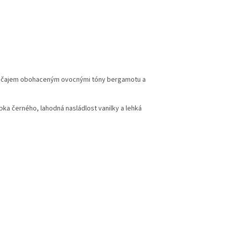
ným čajem obohaceným ovocnými tóny bergamotu a
ubka černého, lahodná nasládlost vanilky a lehká