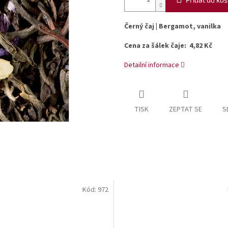
Černý čaj | Bergamot, vanilka
Cena za šálek čaje: 4,82 Kč
Detailní informace
TISK
ZEPTAT SE
S
Kód:
972