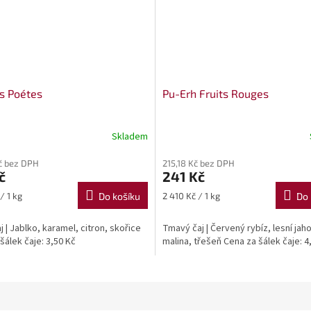
s Poétes
Pu-Erh Fruits Rouges
Skladem
č bez DPH
215,18 Kč bez DPH
č
241 Kč
Měrná
/ 1 kg
Do košíku
2 410 Kč / 1 kg
Do 
cena:
j | Jablko, karamel, citron, skořice
Tmavý čaj | Červený rybíz, lesní jah
šálek čaje: 3,50 Kč
malina, třešeň Cena za šálek čaje: 4