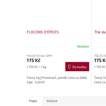
FLOCONS D'ÉPICES
Thé de
Skladem
144,63 Kč bez DPH
156,25 K
175 Kč
175 K
Měrná
Měrná
1 750 Kč / 1 kg
Do košíku
1 750 Kč 
cena:
cena:
Černý čaj | Pomeranč, perník Cena za šálek
Černý ča
čaje: 3,50 Kč
Cena za 
Popis
Diskuze