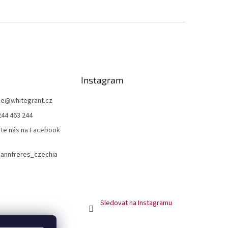
Instagram
ce
@
whitegrant.cz
244 463 244
jte nás na Facebook
nnfreres_czechia
Sledovat na Instagramu