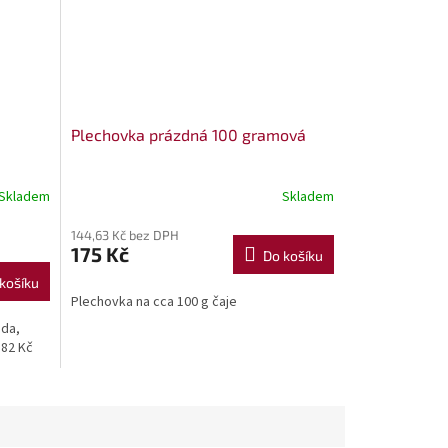
Plechovka prázdná 100 gramová
Skladem
Skladem
144,63 Kč bez DPH
175 Kč
Do košíku
košíku
Plechovka na cca 100 g čaje
oda,
,82 Kč