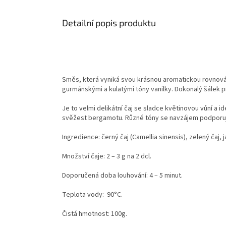
Detailní popis produktu
Směs, která vyniká svou krásnou aromatickou rovnov
gurmánskými a kulatými tóny vanilky. Dokonalý šálek pr
Je to velmi delikátní čaj se sladce květinovou vůní a 
svěžest bergamotu. Různé tóny se navzájem podporují a
Ingredience: černý čaj (Camellia sinensis), zelený čaj, 
Množství čaje: 2 – 3 g na 2 dcl.
Doporučená doba louhování: 4 – 5 minut.
Teplota vody: 90°C.
Čistá hmotnost: 100g.