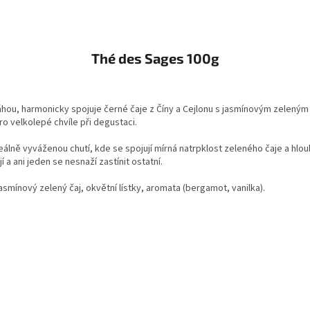
Thé des Sages 100g
áhou, harmonicky spojuje černé čaje z Číny a Cejlonu s jasmínovým zele
o velkolepé chvíle při degustaci.
ideálně vyváženou chutí, kde se spojují mírná natrpklost zeleného čaje a hlo
 ani jeden se nesnaží zastínit ostatní.
jasmínový zelený čaj, okvětní lístky, aromata (bergamot, vanilka).