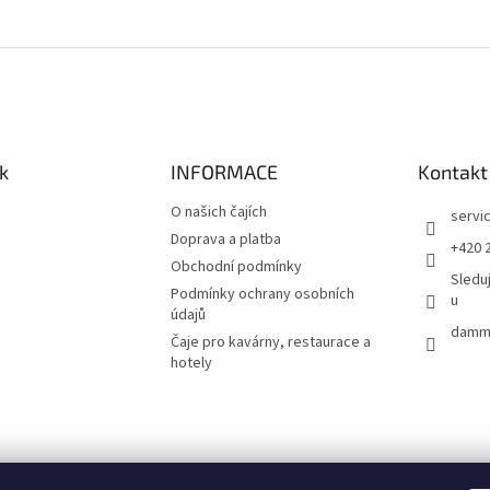
k
INFORMACE
Kontakt
O našich čajích
servi
Doprava a platba
+420 
Obchodní podmínky
Sledu
Podmínky ochrany osobních
u
údajů
damma
Čaje pro kavárny, restaurace a
hotely