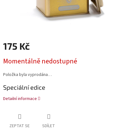
175 Kč
Měrná
Momentálně nedostupné
cena:
Položka byla vyprodána…
Speciální edice
Detailní informace
ZEPTAT SE
SDÍLET