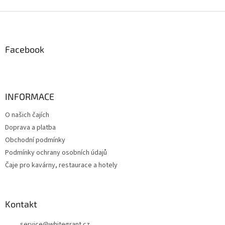
Z
á
p
a
Facebook
t
í
INFORMACE
O našich čajích
Doprava a platba
Obchodní podmínky
Podmínky ochrany osobních údajů
Čaje pro kavárny, restaurace a hotely
Kontakt
service
@
whitegrant.cz