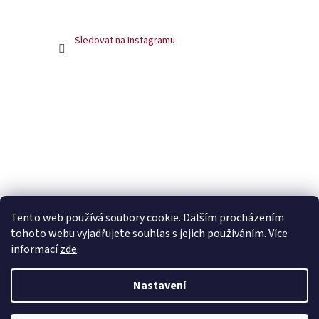
Sledovat na Instagramu
Tento web používá soubory cookie. Dalším procházením
tohoto webu vyjadřujete souhlas s jejich používáním. Více
informací
zde
.
Nastavení
Vytvořil Shoptet