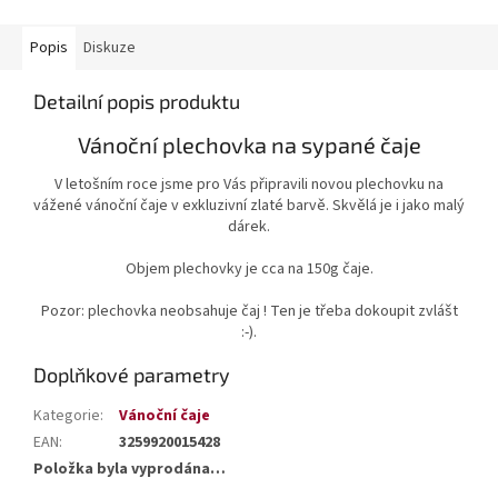
Popis
Diskuze
Detailní popis produktu
Vánoční plechovka na sypané čaje
V letošním roce jsme pro Vás připravili novou plechovku na
vážené vánoční čaje v exkluzivní zlaté barvě. Skvělá je i jako malý
dárek.
Objem plechovky je cca na 150g čaje.
Pozor: plechovka neobsahuje čaj ! Ten je třeba dokoupit zvlášt
:-).
Doplňkové parametry
Kategorie
:
Vánoční čaje
EAN
:
3259920015428
Položka byla vyprodána…