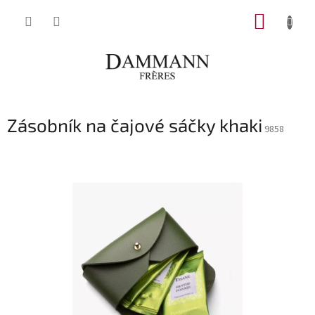
Přejít
NÁKUP
na
obsah
KOŠÍK
Zásobník na čajové sáčky khaki
9858