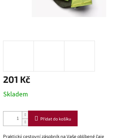
201 Kč
Měrná
Skladem
cena:
Přidat do košíku
Praktický cestovní zásobník na Vaše oblíbené čaje