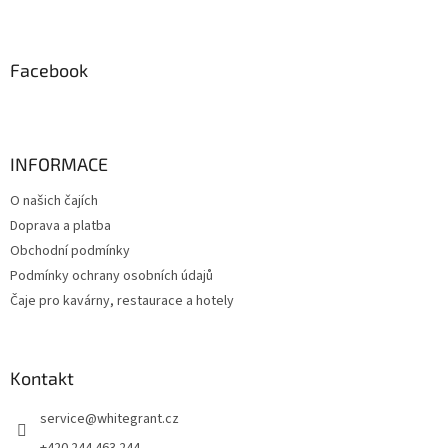
Z
á
p
a
Facebook
t
í
INFORMACE
O našich čajích
Doprava a platba
Obchodní podmínky
Podmínky ochrany osobních údajů
Čaje pro kavárny, restaurace a hotely
Kontakt
service
@
whitegrant.cz