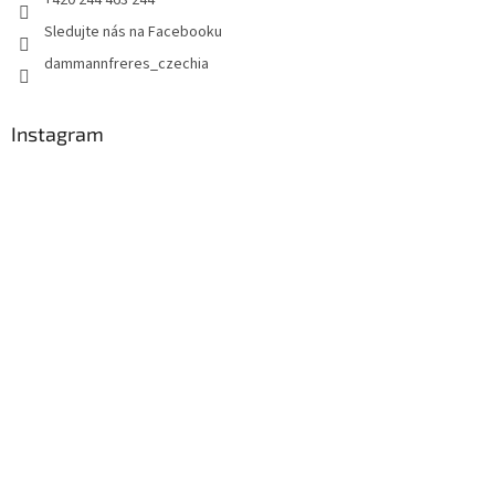
+420 244 463 244
Sledujte nás na Facebooku
dammannfreres_czechia
Instagram