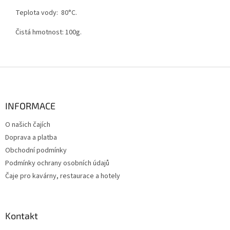
Teplota vody: 80°C.
Čistá hmotnost: 100g.
Z
á
p
a
INFORMACE
t
O našich čajích
í
Doprava a platba
Obchodní podmínky
Podmínky ochrany osobních údajů
Čaje pro kavárny, restaurace a hotely
Kontakt