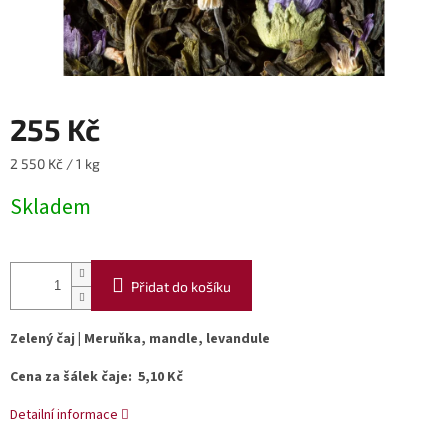
255 Kč
Měrná
2 550 Kč / 1 kg
cena:
Skladem
Přidat do košíku
Zelený čaj | Meruňka, mandle, levandule
Cena za šálek čaje: 5,10 Kč
Detailní informace