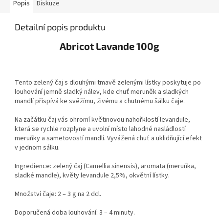
Popis
Diskuze
Detailní popis produktu
Abricot Lavande 100g
Tento zelený čaj s dlouhými tmavě zelenými lístky poskytuje po
louhování jemně sladký nálev, kde chuť meruněk a sladkých
mandlí přispívá ke svěžímu, živému a chutnému šálku čaje.
Na začátku čaj vás ohromí květinovou nahořklostí levandule,
která se rychle rozplyne a uvolní místo lahodné nasládlostí
meruňky a sametovostí mandlí. Vyvážená chuť a uklidňující efekt
v jednom sálku.
Ingredience: zelený čaj (Camellia sinensis), aromata (meruňka,
sladké mandle), květy levandule 2,5%, okvětní lístky.
Množství čaje: 2 – 3 g na 2 dcl.
Doporučená doba louhování: 3 – 4 minuty.