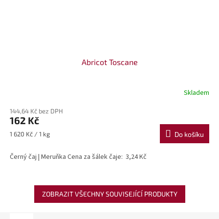
Abricot Toscane
Skladem
144,64 Kč bez DPH
162 Kč
Měrná
1 620 Kč / 1 kg
Do košíku
cena:
Černý čaj | Meruňka Cena za šálek čaje: 3,24 Kč
ZOBRAZIT VŠECHNY SOUVISEJÍCÍ PRODUKTY