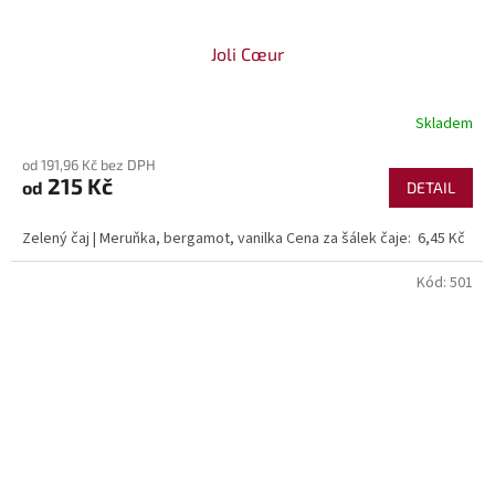
Joli Cœur
Skladem
od 191,96 Kč bez DPH
215 Kč
od
DETAIL
Zelený čaj | Meruňka, bergamot, vanilka Cena za šálek čaje: 6,45 Kč
Kód:
501