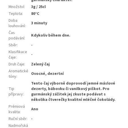
gurmánský charakter.
Množství
:
3g / 25cl
Teplota
:
80°C
Doba
3 minuty
louhování
:
Čas
Kdykoliv během dne.
podávání
:
Sběr
:
-
Klasifikace
-
čaje
:
Druh čaje
:
Zelený čaj
Aromatické
Ovocné, dezertní
tóny
:
Tento čaj výborně doprovodí jemné máslové
Tip
dezerty, bábovku či vanilkový piškot. Pro
přípravy
:
gurmánský zážitek jej zkuste podávat s
několika čtverečky kvalitní mléčné čokolády.
Prémiová
Ano
kvalita
:
Ruční sběr
:
-
Nadmořská