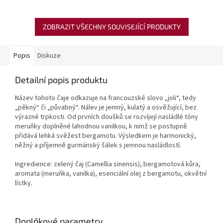
ZOBRAZIT VŠECHNY SOUVISEJÍCÍ PRODUKTY
Popis
Diskuze
Detailní popis produktu
Název tohoto čaje odkazuje na francouzské slovo „joli“, tedy
„pěkný“ či „půvabný“. Nálev je jemný, kulatý a osvěžující, bez
výrazné trpkosti. Od prvních doušků se rozvíjejí nasládlé tóny
meruňky doplněné lahodnou vanilkou, k nimž se postupně
přidává lehká svěžest bergamotu. Výsledkem je harmonický,
něžný a příjemně gurmánský šálek s jemnou nasládlostí.
Ingredience: zelený čaj (Camellia sinensis), bergamotová kůra,
aromata (meruňka, vanilka), esenciální olej z bergamotu, okvětní
lístky.
Doplňkové parametry