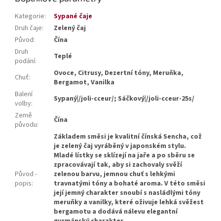
Kategorie
:
Sypané čaje
Druh čaje
:
Zelený čaj
Původ
:
Čína
Druh
Teplé
podání
:
Ovoce, Citrusy, Dezertní tóny, Meruňka,
Chuť
:
Bergamot, Vanilka
Balení
Sypaný|/joli-cceur/; Sáčkový|/joli-cceur-25s/
volby
:
Země
Čína
původu
:
Základem směsi je kvalitní čínská Sencha, což
je zelený čaj vyráběný v japonském stylu.
Mladé lístky se sklízejí na jaře a po sběru se
zpracovávají tak, aby si zachovaly svěží
Původ -
zelenou barvu, jemnou chuť s lehkými
popis
:
travnatými tóny a bohaté aroma. V této směsi
její jemný charakter snoubí s nasládlými tóny
meruňky a vanilky, které oživuje lehká svěžest
bergamotu a dodává nálevu elegantní