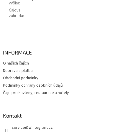
-
výška
:
Čajová
-
zahrada
:
Z
á
p
a
INFORMACE
t
O našich čajích
í
Doprava a platba
Obchodní podmínky
Podmínky ochrany osobních údajů
Čaje pro kavárny, restaurace a hotely
Kontakt
service
@
whitegrant.cz