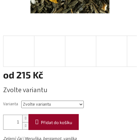
od
215 Kč
Měrná
Zvolte variantu
cena:
Varianta
Přidat do košíku
Zelený čaj | Meruňka, bergamot, vanilka