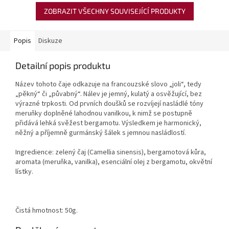
ZOBRAZIT VŠECHNY SOUVISEJÍCÍ PRODUKTY
Popis
Diskuze
Detailní popis produktu
Název tohoto čaje odkazuje na francouzské slovo „joli“, tedy
„pěkný“ či „půvabný“. Nálev je jemný, kulatý a osvěžující, bez
výrazné trpkosti. Od prvních doušků se rozvíjejí nasládlé tóny
meruňky doplněné lahodnou vanilkou, k nimž se postupně
přidává lehká svěžest bergamotu. Výsledkem je harmonický,
něžný a příjemně gurmánský šálek s jemnou nasládlostí.
Ingredience: zelený čaj (Camellia sinensis), bergamotová kůra,
aromata (meruňka, vanilka), esenciální olej z bergamotu, okvětní
lístky.
Čistá hmotnost: 50g.