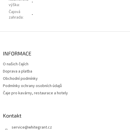
-
výška
:
Čajová
-
zahrada
:
Z
á
p
a
INFORMACE
t
O našich čajích
í
Doprava a platba
Obchodní podmínky
Podmínky ochrany osobních údajů
Čaje pro kavárny, restaurace a hotely
Kontakt
service
@
whitegrant.cz