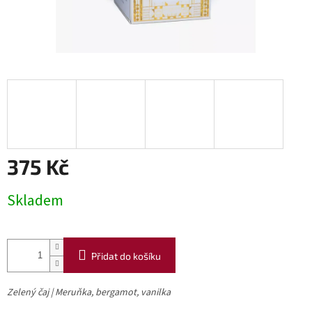
375 Kč
Měrná
Skladem
cena:
Přidat do košíku
Zelený čaj | Meruňka, bergamot, vanilka