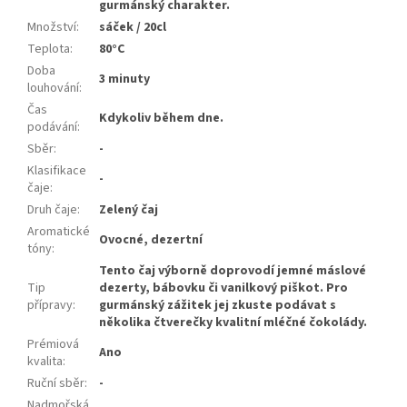
gurmánský charakter.
Množství
:
sáček / 20cl
Teplota
:
80°C
Doba
3 minuty
louhování
:
Čas
Kdykoliv během dne.
podávání
:
Sběr
:
-
Klasifikace
-
čaje
:
Druh čaje
:
Zelený čaj
Aromatické
Ovocné, dezertní
tóny
:
Tento čaj výborně doprovodí jemné máslové
Tip
dezerty, bábovku či vanilkový piškot. Pro
přípravy
:
gurmánský zážitek jej zkuste podávat s
několika čtverečky kvalitní mléčné čokolády.
Prémiová
Ano
kvalita
:
Ruční sběr
:
-
Nadmořská