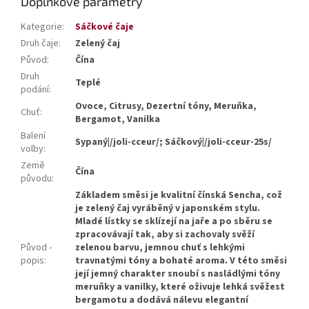
Doplňkové parametry
Kategorie
:
Sáčkové čaje
Druh čaje
:
Zelený čaj
Původ
:
Čína
Druh
Teplé
podání
:
Ovoce, Citrusy, Dezertní tóny, Meruňka,
Chuť
:
Bergamot, Vanilka
Balení
Sypaný|/joli-cceur/; Sáčkový|/joli-cceur-25s/
volby
:
Země
Čína
původu
:
Základem směsi je kvalitní čínská Sencha, což
je zelený čaj vyráběný v japonském stylu.
Mladé lístky se sklízejí na jaře a po sběru se
zpracovávají tak, aby si zachovaly svěží
Původ -
zelenou barvu, jemnou chuť s lehkými
popis
:
travnatými tóny a bohaté aroma. V této směsi
její jemný charakter snoubí s nasládlými tóny
meruňky a vanilky, které oživuje lehká svěžest
bergamotu a dodává nálevu elegantní