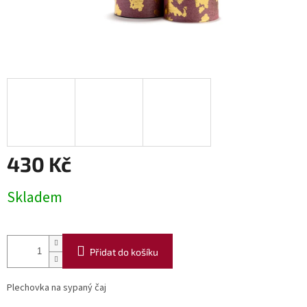
430 Kč
Měrná
Skladem
cena:
Přidat do košíku
Plechovka na sypaný čaj