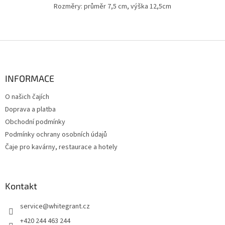
Rozměry: průměr 7,5 cm, výška 12,5cm
Z
á
p
a
INFORMACE
t
O našich čajích
í
Doprava a platba
Obchodní podmínky
Podmínky ochrany osobních údajů
Čaje pro kavárny, restaurace a hotely
Kontakt
service
@
whitegrant.cz
+420 244 463 244