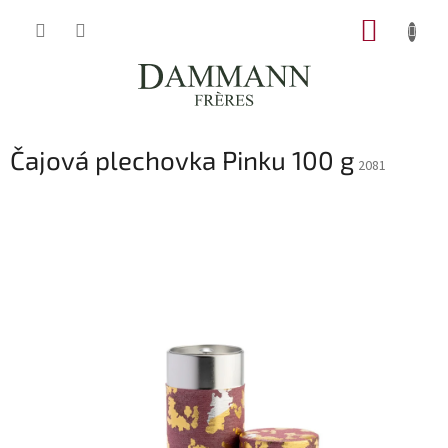
Přejít
NÁKUP
na
obsah
KOŠÍK
Čajová plechovka Pinku 100 g
2081