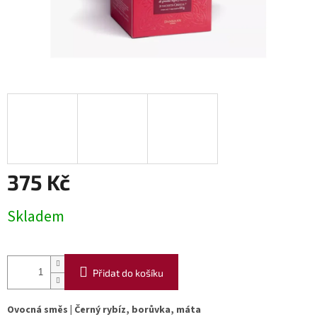
375 Kč
Měrná
Skladem
cena:
Přidat do košíku
Ovocná směs | Černý rybíz, borůvka, máta