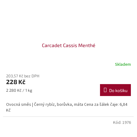
Carcadet Cassis Menthé
Skladem
203,57 Kč bez DPH
228 Kč
Měrná
2 280 Kč / 1 kg
Do košíku
cena:
Ovocná směs | Černý rybíz, borůvka, máta Cena za šálek čaje: 6,84
Kč
Kód:
1976