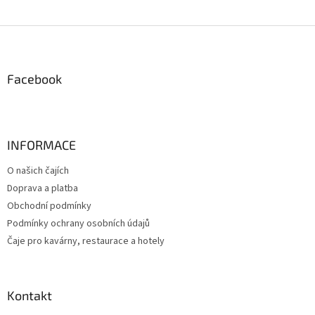
Z
á
p
a
Facebook
t
í
INFORMACE
O našich čajích
Doprava a platba
Obchodní podmínky
Podmínky ochrany osobních údajů
Čaje pro kavárny, restaurace a hotely
Kontakt