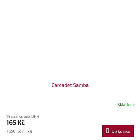
Carcadet Samba
Skladem
147,32 Kč bez DPH
165 Kč
Měrná
1 650 Kč / 1 kg
Do košíku
cena: