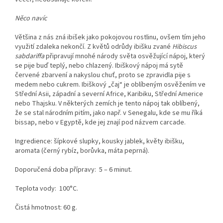
Něco navíc
Většina z nás zná ibišek jako pokojovou rostlinu, ovšem tím jeho
využití zdaleka nekončí. Z květů odrůdy ibišku zvané
Hibiscus
sabdariffa
připravují mnohé národy světa osvěžující nápoj, který
se pije buď teplý, nebo chlazený. Ibiškový nápoj má sytě
červené zbarvení a nakyslou chuť, proto se zpravidla pije s
medem nebo cukrem. Ibiškový „čaj“ je oblíbeným osvěžením ve
Střední Asii, západní a severní Africe, Karibiku, Střední Americe
nebo Thajsku. V některých zemích je tento nápoj tak oblíbený,
že se stal národním pitím, jako např. v Senegalu, kde se mu říká
bissap, nebo v Egyptě, kde jej znají pod názvem carcade.
Ingredience: šípkové slupky, kousky jablek, květy ibišku,
aromata (černý rybíz, borůvka, máta peprná).
Doporučená doba přípravy: 5 – 6 minut.
Teplota vody: 100°C.
Čistá hmotnost: 60 g.