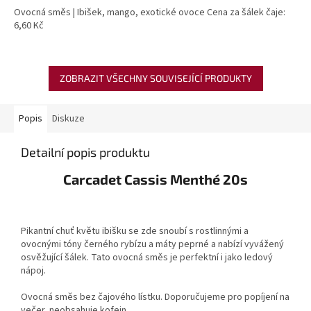
Ovocná směs | Ibišek, mango, exotické ovoce Cena za šálek čaje:
6,60 Kč
ZOBRAZIT VŠECHNY SOUVISEJÍCÍ PRODUKTY
Popis
Diskuze
Detailní popis produktu
Carcadet Cassis Menthé 20s
Pikantní chuť květu ibišku se zde snoubí s rostlinnými a
ovocnými tóny černého rybízu a máty peprné a nabízí vyvážený
osvěžující šálek. Tato ovocná směs je perfektní i jako ledový
nápoj.
Ovocná směs bez čajového lístku. Doporučujeme pro popíjení na
večer, neobsahuje kofein.