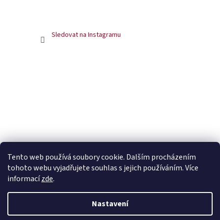
Sledovat na Instagramu
Tento web používá soubory cookie. Dalším procházením
tohoto webu vyjadřujete souhlas s jejich používáním. Více
informací
zde
.
Nastavení
Vytvořil Shoptet