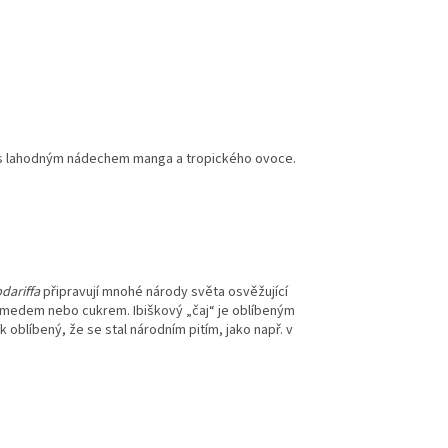
ry s lahodným nádechem manga a tropického ovoce.
dariffa
připravují mnohé národy světa osvěžující
 s medem nebo cukrem. Ibiškový „čaj“ je oblíbeným
 oblíbený, že se stal národním pitím, jako např. v