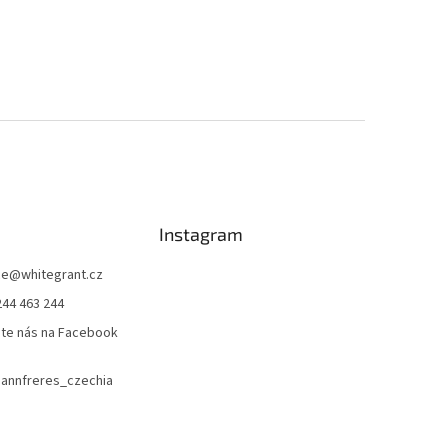
Instagram
ce
@
whitegrant.cz
244 463 244
jte nás na Facebook
nnfreres_czechia