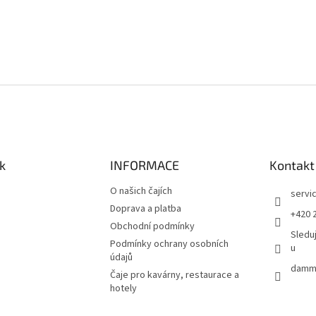
k
INFORMACE
Kontakt
O našich čajích
servi
Doprava a platba
+420 
Obchodní podmínky
Sledu
Podmínky ochrany osobních
u
údajů
damma
Čaje pro kavárny, restaurace a
hotely