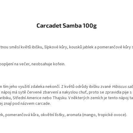
Carcadet Samba 100g
dostnou směsí květů ibišku, šípkové kůry, kousků jablek a pomerančové ků
opíjení na večer, neobsahuje kofein.
m tím jeho využití zdaleka nekončí. Z květů odrůdy ibišku zvané
Hibiscus sab
vý nápoj má sytě červené zbarvení a nakyslou chuť, proto se zpravidla pije
aribiku, Střední Americe nebo Thajsku. V některých zemích je tento nápoj tak
ej znají pod názvem carcade.
lek, pomerančová kůra, okvětní lístky, aromata (mango, tropické ovoce).