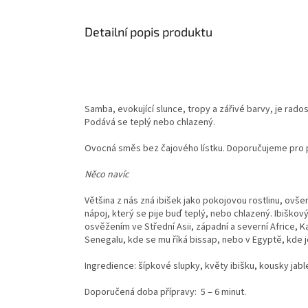
Detailní popis produktu
Samba, evokující slunce, tropy a zářivé barvy, je ra
Podává se teplý nebo chlazený.
Ovocná směs bez čajového lístku. Doporučujeme pro p
Něco navíc
Většina z nás zná ibišek jako pokojovou rostlinu, ovše
nápoj, který se pije buď teplý, nebo chlazený. Ibiško
osvěžením ve Střední Asii, západní a severní Africe, K
Senegalu, kde se mu říká bissap, nebo v Egyptě, kde j
Ingredience: šípkové slupky, květy ibišku, kousky jab
Doporučená doba přípravy: 5 – 6 minut.