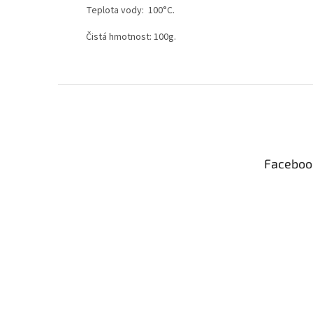
Teplota vody: 100°C.
Čistá hmotnost: 100g.
Z
á
p
a
t
Faceboo
í