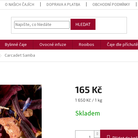
O NAŠICH ČAJÍCH
DOPRAVA A PLATBA
OBCHODNÍ PODMÍNKY
HLEDAT
Bylinné čaje
Ovocné infuze
Rooibos
Čaje dle příchutě
Carcadet Samba
165 Kč
Měrná
1 650 Kč / 1 kg
cena:
Skladem
Přidat do koš