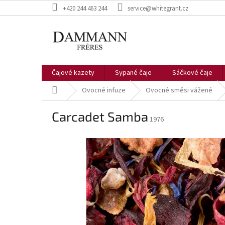
Přejít
+420 244 463 244
service@whitegrant.cz
na
obsah
Čajové kazety
Sypané čaje
Sáčkové čaje
Domů
Ovocné infuze
Ovocné směsi vážené
Carcadet Samba
1976