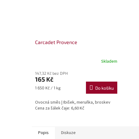
Carcadet Provence
Skladem
147,32 Kč bez DPH
165 Kč
Měrná
1 650 Kč / 1 kg
Do košíku
cena:
Ovocná směs | Ibišek, meruňka, broskev
Cena za šálek čaje: 6,60 Kč
Popis
Diskuze