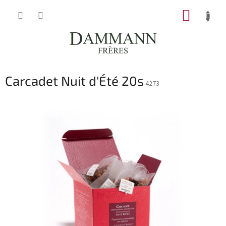
Přejít
NÁKUP
na
obsah
KOŠÍK
Carcadet Nuit d'Été 20s
4273