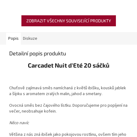
ZOBRAZIT VŠECHNY SOUVISEJÍCÍ PRODUKTY
Popis
Diskuze
Detailní popis produktu
Carcadet Nuit d'Eté 20 sáčků
Chuťově zajímavá směs namíchaná z květů ibišku, kousků jablek
a šípku s aromatem zralých malin, jahod a smetany.
Ovocná směs bez čajového lístku. Doporučujeme pro popíjení na
večer, neobsahuje kofein.
Něco navíc
Většina z nás zná ibišek jako pokojovou rostlinu, ovšem tím jeho