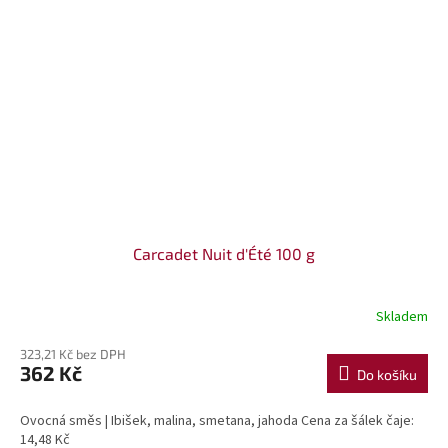
Carcadet Nuit d'Été 100 g
Skladem
323,21 Kč bez DPH
362 Kč
Do košíku
Ovocná směs | Ibišek, malina, smetana, jahoda Cena za šálek čaje:
14,48 Kč