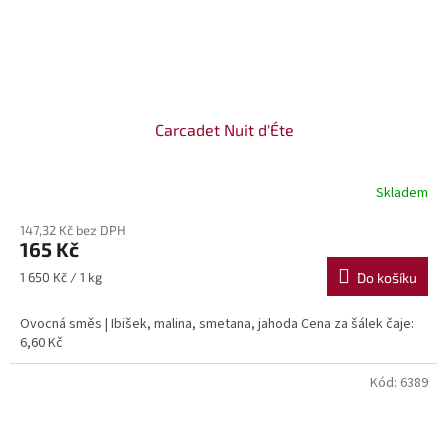
Carcadet Nuit d'Éte
Skladem
147,32 Kč bez DPH
165 Kč
Měrná
1 650 Kč / 1 kg
Do košíku
cena:
Ovocná směs | Ibišek, malina, smetana, jahoda Cena za šálek čaje:
6,60 Kč
Kód:
6389