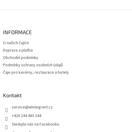
Z
á
p
a
INFORMACE
t
O našich čajích
í
Doprava a platba
Obchodní podmínky
Podmínky ochrany osobních údajů
Čaje pro kavárny, restaurace a hotely
Kontakt
service
@
whitegrant.cz
+420 244 463 244
Sledujte nás na Facebooku