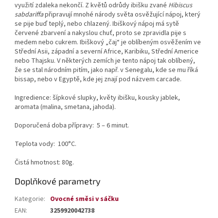
využití zdaleka nekončí. Z květů odrůdy ibišku zvané
Hibiscus
sabdariffa
připravují mnohé národy světa osvěžující nápoj, který
se pije buď teplý, nebo chlazený. Ibiškový nápoj má sytě
červené zbarvení a nakyslou chuť, proto se zpravidla pije s
medem nebo cukrem. Ibiškový „čaj“ je oblíbeným osvěžením ve
Střední Asii, západní a severní Africe, Karibiku, Střední Americe
nebo Thajsku. V některých zemích je tento nápoj tak oblíbený,
že se stal národním pitím, jako např. v Senegalu, kde se mu říká
bissap, nebo v Egyptě, kde jej znají pod názvem carcade.
Ingredience: šípkové slupky, květy ibišku, kousky jablek,
aromata (malina, smetana, jahoda).
Doporučená doba přípravy: 5 – 6 minut.
Teplota vody: 100°C.
Čistá hmotnost: 80g.
Doplňkové parametry
Kategorie
:
Ovocné směsi v sáčku
EAN
:
3259920042738