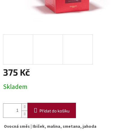
375 Kč
Měrná
Skladem
cena:
Přidat do košíku
Ovocná směs | Ibišek, malina, smetana, jahoda