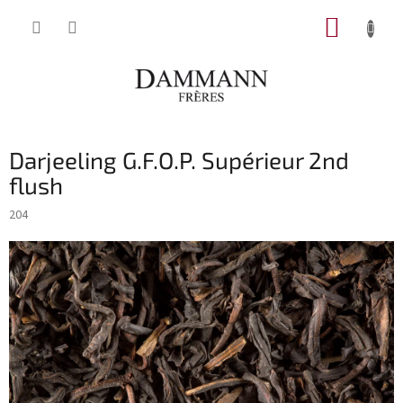
Přejít
NÁKUP
na
obsah
KOŠÍK
Darjeeling G.F.O.P. Supérieur 2nd
flush
204