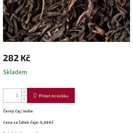
282 Kč
Měrná
Skladem
cena:
Přidat do košíku
Černý čaj | Indie
Cena za šálek čaje: 5,64 Kč