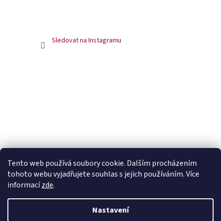
Sledovat na Instagramu
Tento web používá soubory cookie. Dalším procházením
tohoto webu vyjadřujete souhlas s jejich používáním. Více
informací
zde
.
Nastavení
Vytvořil Shoptet