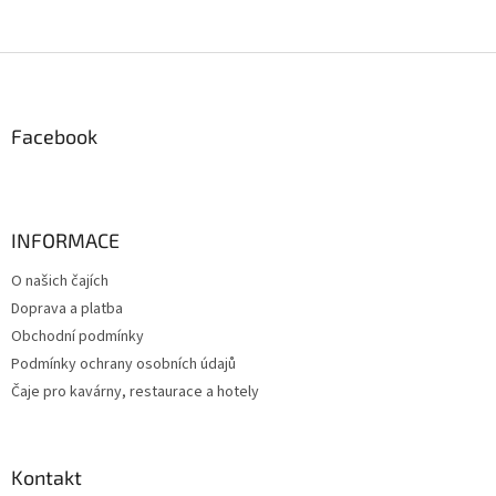
Z
á
p
a
Facebook
t
í
INFORMACE
O našich čajích
Doprava a platba
Obchodní podmínky
Podmínky ochrany osobních údajů
Čaje pro kavárny, restaurace a hotely
Kontakt