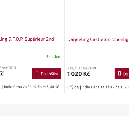
ing G.F.O.P. Supérieur 2nd
Darjeeling Castleton Moonlig
Skladem
č bez DPH
910,71 Kč bez DPH
Kč
1 020 Kč
Do košíku
Do 
j | Indie Cena za šálek čaje: 5,64 Kč
Bílý čaj | Indie Cena za šálek čaje: 2