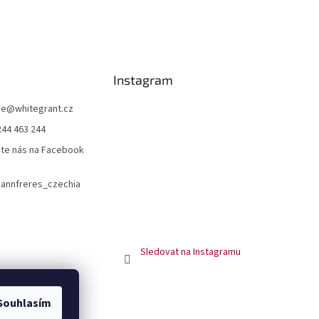
Instagram
ce
@
whitegrant.cz
244 463 244
jte nás na Facebook
nnfreres_czechia
Sledovat na Instagramu
Souhlasím