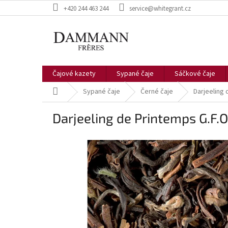
Přejít
+420 244 463 244
service@whitegrant.cz
na
obsah
Čajové kazety
Sypané čaje
Sáčkové čaje
Domů
Sypané čaje
Černé čaje
Darjeeling 
Darjeeling de Printemps G.F.O