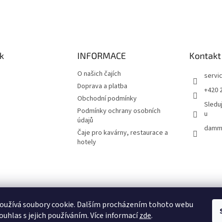
k
INFORMACE
Kontakt
O našich čajích
servi
Doprava a platba
+420 
Obchodní podmínky
Sledu
Podmínky ochrany osobních
u
údajů
damma
Čaje pro kavárny, restaurace a
hotely
oužívá soubory cookie. Dalším procházením tohoto webu
ouhlas s jejich používáním. Více informací
zde
.