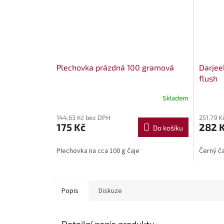
Plechovka prázdná 100 gramová
Darjeel
flush
Skladem
144,63 Kč bez DPH
251,79 K
175 Kč
282 
Do košíku
Plechovka na cca 100 g čaje
Černý ča
Popis
Diskuze
Detailní popis produktu