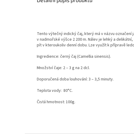
Tento výtečný indický čaj, který má v názvu označení ja
v nadmořské výšce 2 200 m. Nálev je lehký a delikátní, 
pít v kteroukoliv denní dobu. Lze využít k přípravě le
Ingredience: černý čaj (Camellia sinensis).
Množství čaje: 2 – 3 g na 2 dcl.
Doporučená doba louhování: 3 – 3,5 minuty.
Teplota vody: 80°C.
Čistá hmotnost: 100g.