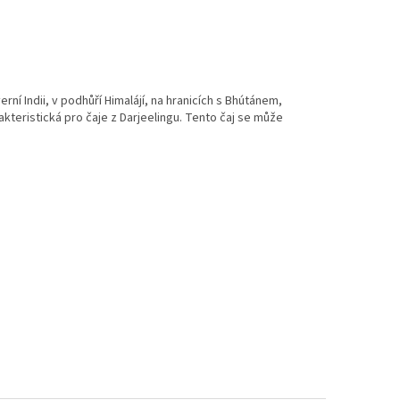
ní Indii, v podhůří Himalájí, na hranicích s Bhútánem,
akteristická pro čaje z Darjeelingu. Tento čaj se může