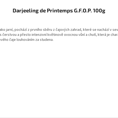
Darjeeling de Printemps G.F.O.P. 100g
ko jarní, pochází z prvního sběru z čajových zahrad, které se nachází v sever
s čerstvou a přesto intenzivní květinově ovocnou vůní a chutí, která je char
dového čaje louhováním za studena.