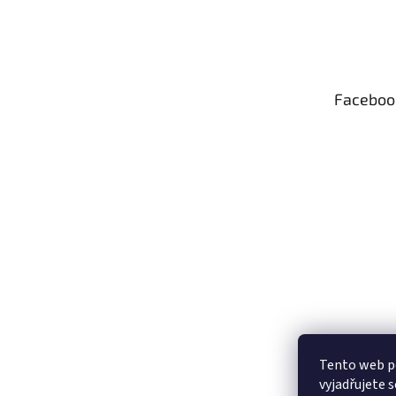
Z
á
p
a
t
Faceboo
í
Tento web p
vyjadřujete s