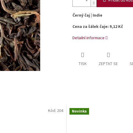
Černý čaj | Indie
Cena za šálek čaje: 9,12 Kč
Detailní informace
TISK
ZEPTAT SE
S
Kód:
204
Novinka