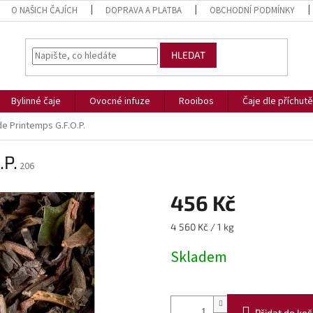
O NAŠICH ČAJÍCH
DOPRAVA A PLATBA
OBCHODNÍ PODMÍNKY
HLEDAT
Bylinné čaje
Ovocné infuze
Rooibos
Čaje dle příchutě
de Printemps G.F.O.P.
.P.
206
456 Kč
Měrná
4 560 Kč / 1 kg
cena:
Skladem
Přidat do koš