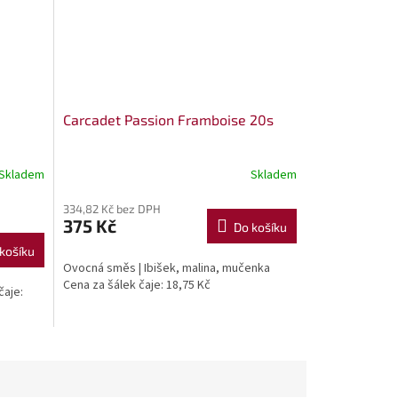
Carcadet Passion Framboise 20s
Skladem
Skladem
334,82 Kč bez DPH
375 Kč
Do košíku
košíku
Ovocná směs | Ibišek, malina, mučenka
Cena za šálek čaje: 18,75 Kč
čaje: