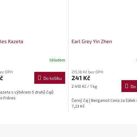
lles Kazeta
Earl Grey Yin Zhen
Skladem
bez DPH
215,18 Kč bez DPH
č
241 Kč
Do košíku
Měrná
2 410 Kč / 1 kg
Do 
cena:
azeta s výběrem 5 druhů čajů
 Fréres
Černý čaj | Bergamot Cena za šálek 
7,23 Kč