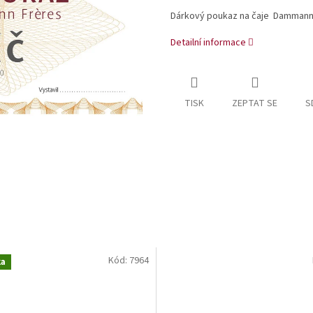
Dárkový poukaz na čaje Dammann
Detailní informace
TISK
ZEPTAT SE
S
Kód:
7964
ka