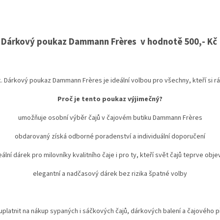
Dárkový poukaz Dammann Frères v hodnotě 500,- Kč
 Dárkový poukaz Dammann Frères je ideální volbou pro všechny, kteří si rád
Proč je tento poukaz výjimečný?
umožňuje osobní výběr čajů v čajovém butiku Dammann Frères
obdarovaný získá odborné poradenství a individuální doporučení
eální dárek pro milovníky kvalitního čaje i pro ty, kteří svět čajů teprve objev
elegantní a nadčasový dárek bez rizika špatné volby
uplatnit na nákup sypaných i sáčkových čajů, dárkových balení a čajového př