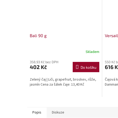
Bali 90 g
Versai
Skladem
358,93 Kč bez DPH
550 Kč 
402 Kč
616 K
Do košíku
Zelený čaj | Liči, grapefruit, broskev, růže,
Čajová k
jasmín Cena za šálek čaje: 13,40 Kč
Dammann
Popis
Diskuze