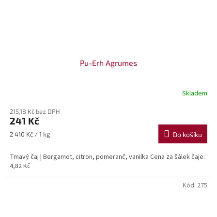
Pu-Erh Agrumes
Skladem
215,18 Kč bez DPH
241 Kč
Měrná
2 410 Kč / 1 kg
Do košíku
cena:
Tmavý čaj | Bergamot, citron, pomeranč, vanilka Cena za šálek čaje:
4,82 Kč
Kód:
275