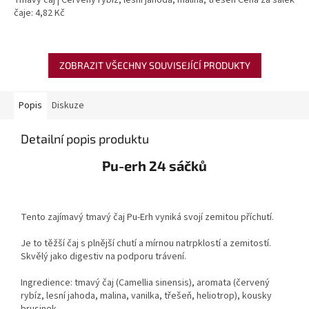
Tmavý čaj | Červený rybíz, lesní jahoda, malina, třešeň Cena za šálek
čaje: 4,82 Kč
ZOBRAZIT VŠECHNY SOUVISEJÍCÍ PRODUKTY
Popis
Diskuze
Detailní popis produktu
Pu-erh 24 sáčků
Tento zajímavý tmavý čaj Pu-Erh vyniká svojí zemitou příchutí.
Je to těžší čaj s plnější chutí a mírnou natrpklostí a zemitostí.
Skvělý jako digestiv na podporu trávení.
Ingredience: tmavý čaj (Camellia sinensis), aromata (červený
rybíz, lesní jahoda, malina, vanilka, třešeň, heliotrop), kousky
brusinek.