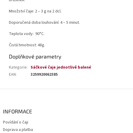
Množství čaje: 2 – 3 g na 2 dcl.
Doporučená doba louhování: 4 – 5 minut.
Teplota vody: 90°C.
Čistá hmotnost: 48g.
Doplňkové parametry
Kategorie
:
Sáčkové čaje jednotlivě balené
EAN
:
3259920062385
Z
á
p
a
INFORMACE
t
Povídání o čaji
í
Doprava a platba