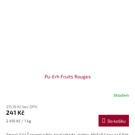
Pu-Erh Fruits Rouges
Skladem
215,18 Kč bez DPH
241 Kč
Měrná
2 410 Kč / 1 kg
Do košíku
cena: