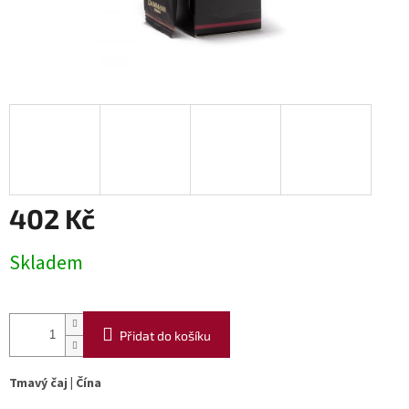
402 Kč
Měrná
Skladem
cena:
Přidat do košíku
Tmavý čaj | Čína