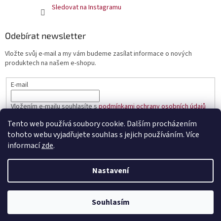
Sledovat na Instagramu
Odebírat newsletter
Vložte svůj e-mail a my vám budeme zasílat informace o nových
produktech na našem e-shopu.
E-mail
Vložením e-mailu souhlasíte s
podmínkami ochrany osobních údajů
Tento web používá soubory cookie. Dalším procházením
PŘIHLÁSIT SE
tohoto webu vyjadřujete souhlas s jejich používáním. Více
informací
zde
.
Nastavení
Vytvořil Shoptet
Souhlasím
Copyright 2026
Čaje Dammann Fréres
. Všechna práva vyhrazena.