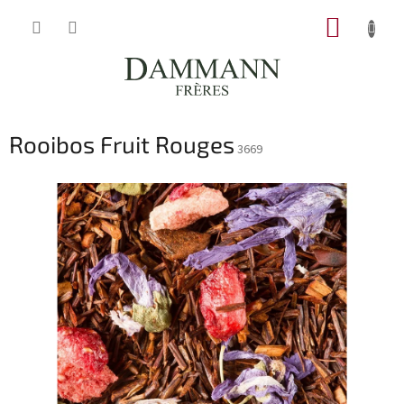
Přejít
NÁKUP
na
obsah
KOŠÍK
Rooibos Fruit Rouges
3669