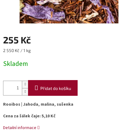
255 Kč
Měrná
2 550 Kč / 1 kg
cena:
Skladem
Přidat do košíku
Rooibos |
Jahoda, malina, sušenka
Cena za šálek čaje: 5,10 Kč
Detailní informace