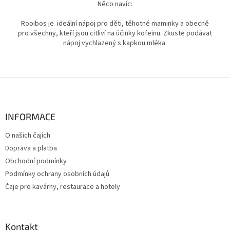
Něco navíc:
Rooibos je ideální nápoj pro děti, těhotné maminky a obecně
pro všechny, kteří jsou citliví na účinky kofeinu. Zkuste podávat
nápoj vychlazený s kapkou mléka.
Z
á
p
a
INFORMACE
t
O našich čajích
í
Doprava a platba
Obchodní podmínky
Podmínky ochrany osobních údajů
Čaje pro kavárny, restaurace a hotely
Kontakt