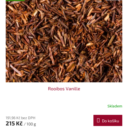
Rooibos Vanille
Skladem
191,96 Kč bez DPH
Do košíku
215 Kč
/ 100 g