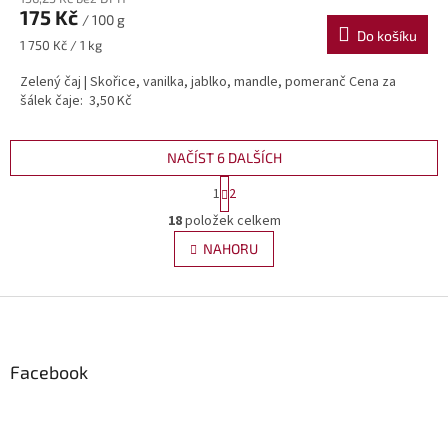
175 Kč
/ 100 g
Do košíku
Měrná
1 750 Kč / 1 kg
cena:
Zelený čaj | Skořice, vanilka, jablko, mandle, pomeranč Cena za
šálek čaje: 3,50 Kč
NAČÍST 6 DALŠÍCH
S
1
2
t
O
r
18
položek celkem
v
á
l
NAHORU
n
á
k
d
o
v
Z
a
á
c
á
n
í
p
í
p
a
Facebook
r
t
v
í
k
y