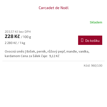
Carcadet de Noël
Skladem
203,57 Kč bez DPH
228 Kč
/ 100 g
Do košíku
Měrná
2 280 Kč / 1 kg
cena:
Ovocná směs | Ibišek, perník, růžový pepř, mandle, vanilka,
kardamom Cena za šálek čaje: 9,12 Kč
Kód:
960/100