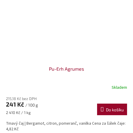
Pu-Erh Agrumes
Skladem
215,18 Kč bez DPH
241 Kč
/ 100 g
Do košíku
Měrná
2 410 Kč / 1 kg
cena:
Tmavý čaj | Bergamot, citron, pomeranč, vanilka Cena za šálek čaje:
4,82 Kč