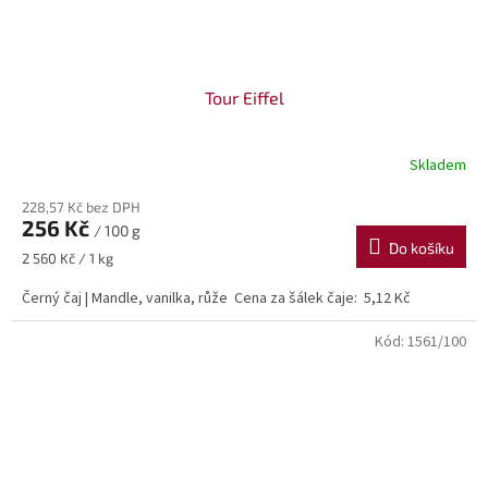
Tour Eiffel
Skladem
228,57 Kč bez DPH
256 Kč
/ 100 g
Do košíku
Měrná
2 560 Kč / 1 kg
cena:
Černý čaj | Mandle, vanilka, růže Cena za šálek čaje: 5,12 Kč
Kód:
1561/100