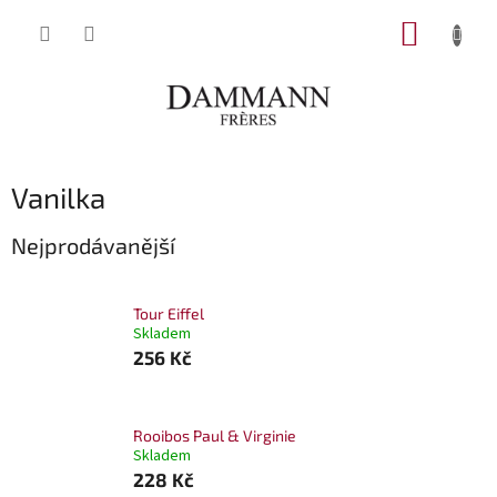
Přejít
NÁKUP
na
obsah
KOŠÍK
Vanilka
Nejprodávanější
Tour Eiffel
Skladem
256 Kč
Rooibos Paul & Virginie
Skladem
228 Kč