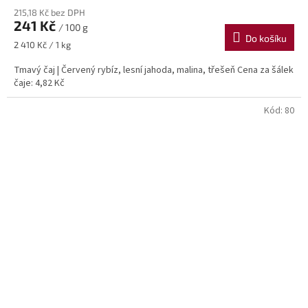
215,18 Kč bez DPH
241 Kč
/ 100 g
Do košíku
Měrná
2 410 Kč / 1 kg
cena:
Tmavý čaj | Červený rybíz, lesní jahoda, malina, třešeň Cena za šálek
čaje: 4,82 Kč
Kód:
80