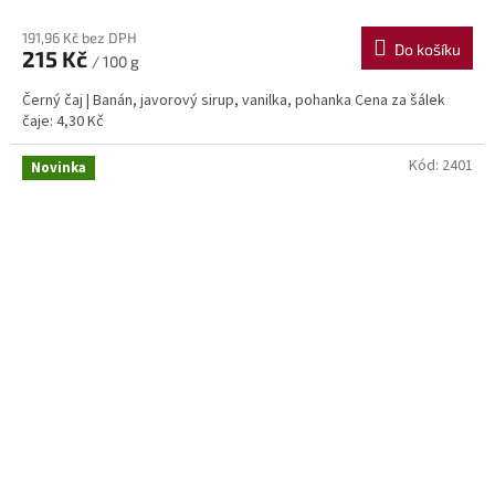
191,96 Kč bez DPH
Do košíku
215 Kč
/ 100 g
Černý čaj | Banán, javorový sirup, vanilka, pohanka Cena za šálek
čaje: 4,30 Kč
Kód:
2401
Novinka