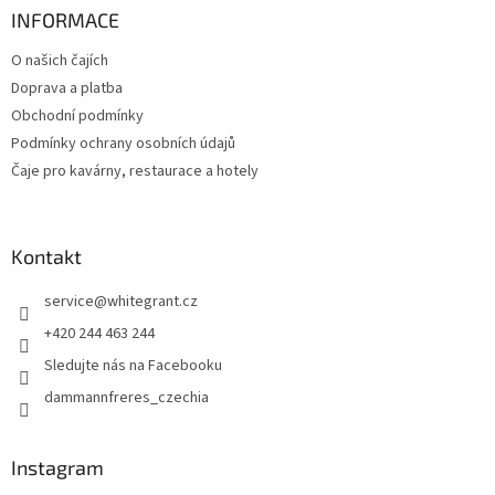
v
INFORMACE
ý
p
O našich čajích
i
Doprava a platba
s
u
Obchodní podmínky
Podmínky ochrany osobních údajů
Čaje pro kavárny, restaurace a hotely
Kontakt
service
@
whitegrant.cz
+420 244 463 244
Sledujte nás na Facebooku
dammannfreres_czechia
Instagram