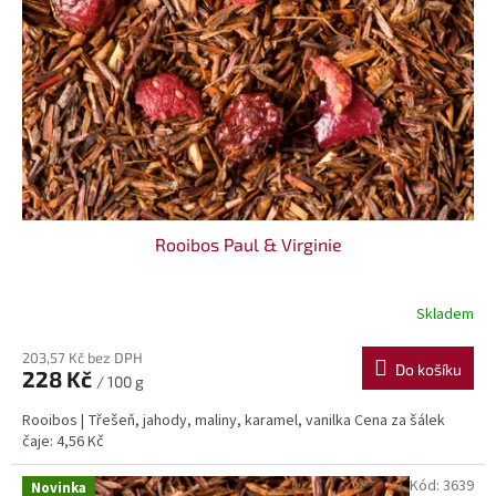
p
r
o
d
u
k
t
ů
Rooibos Paul & Virginie
Skladem
203,57 Kč bez DPH
Do košíku
228 Kč
/ 100 g
Rooibos | Třešeň, jahody, maliny, karamel, vanilka Cena za šálek
čaje: 4,56 Kč
Kód:
3639
Novinka