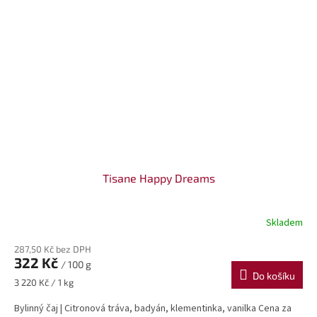
Tisane Happy Dreams
Skladem
287,50 Kč bez DPH
322 Kč
/ 100 g
Do košíku
Měrná
3 220 Kč / 1 kg
cena:
Bylinný čaj | Citronová tráva, badyán, klementinka, vanilka Cena za