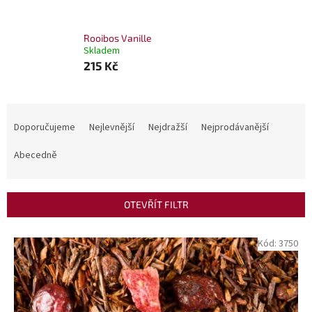
Rooibos Vanille
Skladem
215 Kč
Ř
a
Doporučujeme
Nejlevnější
Nejdražší
Nejprodávanější
z
e
Abecedně
n
í
p
OTEVŘÍT FILTR
r
o
V
Kód:
3750
d
ý
u
p
k
i
t
s
ů