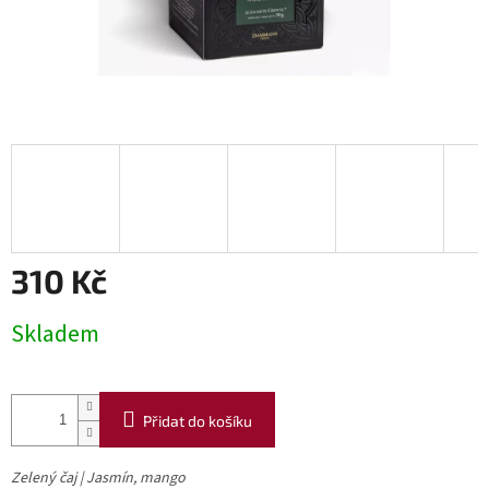
310 Kč
Měrná
Skladem
cena:
Přidat do košíku
Zelený čaj | Jasmín, mango