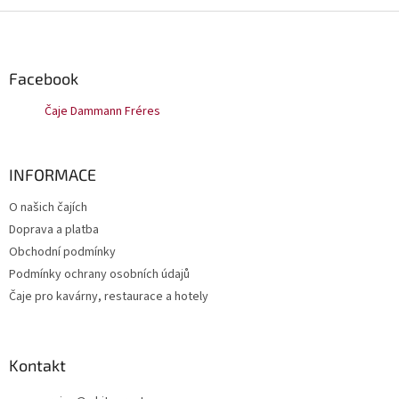
Z
á
p
a
Facebook
t
Čaje Dammann Fréres
í
INFORMACE
O našich čajích
Doprava a platba
Obchodní podmínky
Podmínky ochrany osobních údajů
Čaje pro kavárny, restaurace a hotely
Kontakt