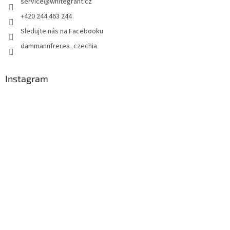
service
@
whitegrant.cz
+420 244 463 244
Sledujte nás na Facebooku
dammannfreres_czechia
Instagram