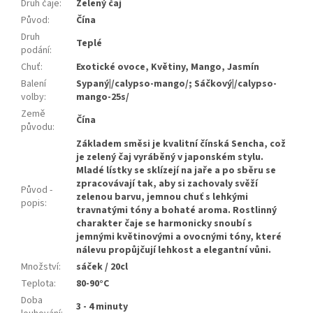
Druh čaje
:
Zelený čaj
Původ
:
Čína
Druh
Teplé
podání
:
Chuť
:
Exotické ovoce, Květiny, Mango, Jasmín
Balení
Sypaný|/calypso-mango/; Sáčkový|/calypso-
volby
:
mango-25s/
Země
Čína
původu
:
Základem směsi je kvalitní čínská Sencha, což
je zelený čaj vyráběný v japonském stylu.
Mladé lístky se sklízejí na jaře a po sběru se
zpracovávají tak, aby si zachovaly svěží
Původ -
zelenou barvu, jemnou chuť s lehkými
popis
:
travnatými tóny a bohaté aroma. Rostlinný
charakter čaje se harmonicky snoubí s
jemnými květinovými a ovocnými tóny, které
nálevu propůjčují lehkost a elegantní vůni.
Množství
:
sáček / 20cl
Teplota
:
80-90°C
Doba
3 - 4 minuty