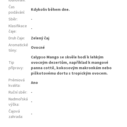
louhování
:
Čas
Kdykoliv během dne.
podávání
:
Sběr
:
-
Klasifikace
-
čaje
:
Druh čaje
:
Zelený čaj
Aromatické
Ovocné
tóny
:
Calypso Mango se skvěle hodí k lehkým
Tip
ovocným dezertům, například k mangové
přípravy
:
panna cottě, kokosovým makronkám nebo
piškotovému dortu s tropickým ovocem.
Prémiová
Ano
kvalita
:
Ruční sběr
:
-
Nadmořská
-
výška
:
Čajová
-
zahrada
: