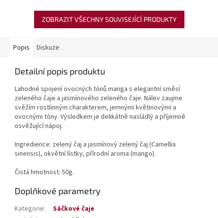
ZOBRAZIT VŠECHNY SOUVISEJÍCÍ PRODUKTY
Popis
Diskuze
Detailní popis produktu
Lahodné spojení ovocných tónů manga s elegantní směsí
zeleného čaje a jasmínového zeleného čaje. Nálev zaujme
svěžím rostlinným charakterem, jemnými květinovými a
ovocnými tóny. Výsledkem je delikátně nasládlý a příjemně
osvěžující nápoj.
Ingredience: z
elený čaj a jasmínový zelený čaj (Camellia
sinensis), okvětní lístky, přírodní aroma (mango).
Čistá hmotnost: 50g.
Doplňkové parametry
Kategorie
:
Sáčkové čaje