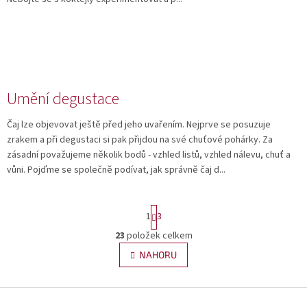
Umění degustace
Čaj lze objevovat ještě před jeho uvařením. Nejprve se posuzuje
zrakem a při degustaci si pak přijdou na své chuťové pohárky. Za
zásadní považujeme několik bodů - vzhled listů, vzhled nálevu, chuť a
vůni. Pojďme se společně podívat, jak správně čaj d...
S
1
3
t
r
23
položek celkem
O
á
v
NAHORU
n
l
k
á
o
v
Z
d
á
a