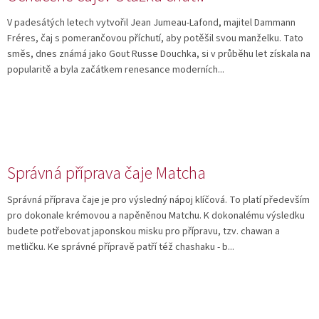
V padesátých letech vytvořil Jean Jumeau-Lafond, majitel Dammann
Fréres, čaj s pomerančovou příchutí, aby potěšil svou manželku. Tato
směs, dnes známá jako Gout Russe Douchka, si v průběhu let získala na
popularitě a byla začátkem renesance moderních...
Správná příprava čaje Matcha
Správná příprava čaje je pro výsledný nápoj klíčová. To platí především
pro dokonale krémovou a napěněnou Matchu. K dokonalému výsledku
budete potřebovat japonskou misku pro přípravu, tzv. chawan a
metličku. Ke správné přípravě patří též chashaku - b...