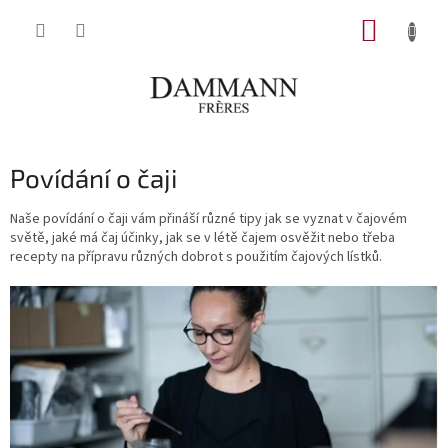
Přejít
NÁKUP
na
obsah
KOŠÍK
Povídání o čaji
Naše povídání o čaji vám přináší různé tipy jak se vyznat v čajovém
světě, jaké má čaj účinky, jak se v létě čajem osvěžit nebo třeba
recepty na přípravu různých dobrot s použitím čajových lístků.
V
ý
p
i
s
č
l