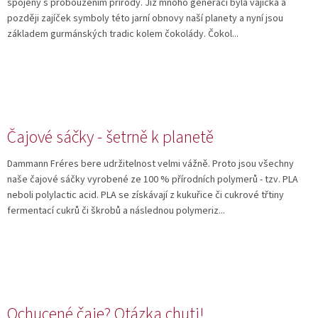
spojeny s probouzením přírody. Již mnoho generací byla vajíčka a
později zajíček symboly této jarní obnovy naší planety a nyní jsou
základem gurmánských tradic kolem čokolády. Čokol...
Čajové sáčky - šetrně k planetě
Dammann Fréres bere udržitelnost velmi vážně. Proto jsou všechny
naše čajové sáčky vyrobené ze 100 % přírodních polymerů - tzv. PLA
neboli polylactic acid. PLA se získávají z kukuřice či cukrové třtiny
fermentací cukrů či škrobů a následnou polymeriz...
Ochucené čaje? Otázka chuti!