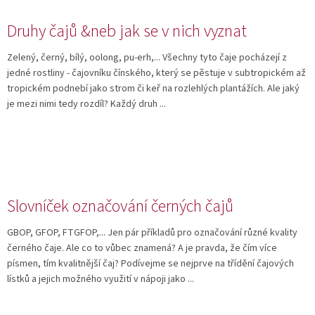
Druhy čajů &neb jak se v nich vyznat
Zelený, černý, bílý, oolong, pu-erh,... Všechny tyto čaje pocházejí z
jedné rostliny - čajovníku čínského, který se pěstuje v subtropickém až
tropickém podnebí jako strom či keř na rozlehlých plantážích. Ale jaký
je mezi nimi tedy rozdíl? Každý druh ...
Slovníček označování černých čajů
GBOP, GFOP, FTGFOP,... Jen pár příkladů pro označování různé kvality
černého čaje. Ale co to vůbec znamená? A je pravda, že čím více
písmen, tím kvalitnější čaj? Podívejme se nejprve na třídění čajových
lístků a jejich možného využití v nápoji jako ...