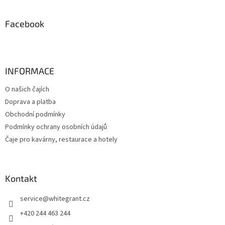
á
n
c
p
í
í
a
Facebook
p
t
r
í
v
k
y
INFORMACE
v
ý
O našich čajích
p
Doprava a platba
i
s
Obchodní podmínky
u
Podmínky ochrany osobních údajů
Čaje pro kavárny, restaurace a hotely
Kontakt
service
@
whitegrant.cz
+420 244 463 244