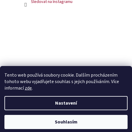
Sledovat na Instagramu
Tento web používá soubory cookie. Dalším procházením
tohoto webu vyjadřujete souhlas s jejich používáním. Více
informací
zde
.
Nastavení
Vytvořil Shoptet
Souhlasím
Copyright 2026
Čaje Dammann Fréres
. Všechna práva vyhrazena.