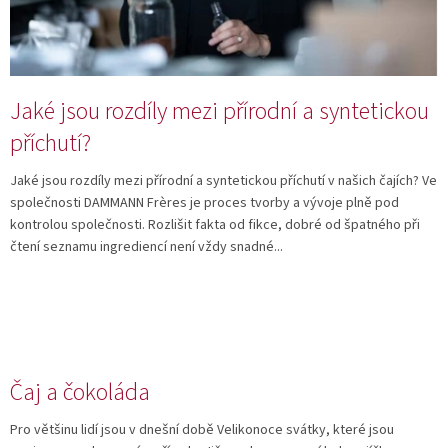
á
n
k
ů
Jaké jsou rozdíly mezi přírodní a syntetickou
příchutí?
Jaké jsou rozdíly mezi přírodní a syntetickou příchutí v našich čajích? Ve
společnosti DAMMANN Frères je proces tvorby a vývoje plně pod
kontrolou společnosti. Rozlišit fakta od fikce, dobré od špatného při
čtení seznamu ingrediencí není vždy snadné...
Čaj a čokoláda
Pro většinu lidí jsou v dnešní době Velikonoce svátky, které jsou