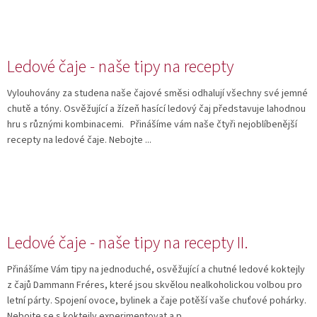
Ledové čaje - naše tipy na recepty
Vylouhovány za studena naše čajové směsi odhalují všechny své jemné
chutě a tóny. Osvěžující a žízeň hasící ledový čaj představuje lahodnou
hru s různými kombinacemi. Přinášíme vám naše čtyři nejoblíbenější
recepty na ledové čaje. Nebojte ...
Ledové čaje - naše tipy na recepty II.
Přinášíme Vám tipy na jednoduché, osvěžující a chutné ledové koktejly
z čajů Dammann Fréres, které jsou skvělou nealkoholickou volbou pro
letní párty. Spojení ovoce, bylinek a čaje potěší vaše chuťové pohárky.
Nebojte se s koktejly experimentovat a p...