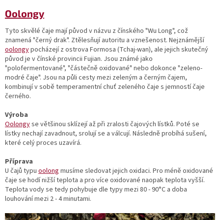
Oolongy
Tyto skvělé čaje mají původ v názvu z čínského "Wu Long", což
znamená "černý drak". Ztělesňují autoritu a vznešenost. Nejznámější
oolongy
pocházejí z ostrova Formosa (Tchaj-wan), ale jejich skutečný
původ je v čínské provincii Fujian. Jsou známé jako
"polofermentované", "částečně oxidované" nebo dokonce "zeleno-
modré čaje". Jsou na půli cesty mezi zeleným a černým čajem,
kombinují v sobě temperamentní chuť zeleného čaje s jemností čaje
černého.
Výroba
Oolongy
se většinou sklízejí až při zralosti čajových lístků. Poté se
lístky nechají zavadnout, srolují se a válcují. Následně probíhá sušení,
které celý proces uzavírá.
Příprava
U čajů typu
oolong
musíme sledovat jejich oxidaci. Pro méně oxidované
čaje se hodí nižší teplota a pro více oxidované naopak teplota vyšší.
Teplota vody se tedy pohybuje dle typy mezi 80 - 90°C a doba
louhování mezi 2 - 4 minutami.