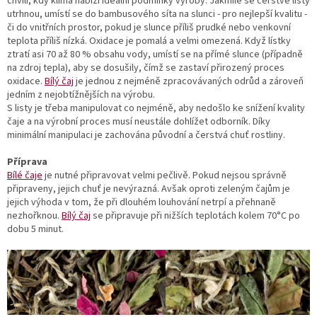
chvíli, kdy klima nabízí ideální podmínky výroby. Jakmile se čerstvé listy
utrhnou, umístí se do bambusového síta na slunci - pro nejlepší kvalitu -
či do vnitřních prostor, pokud je slunce příliš prudké nebo venkovní
teplota příliš nízká. Oxidace je pomalá a velmi omezená. Když lístky
ztratí asi 70 až 80 % obsahu vody, umístí se na přímé slunce (případně
na zdroj tepla), aby se dosušily, čímž se zastaví přirozený proces
oxidace.
Bílý čaj
je jednou z nejméně zpracovávaných odrůd a zároveň
jedním z nejobtížnějších na výrobu.
S listy je třeba manipulovat co nejméně, aby nedošlo ke snížení kvality
čaje a na výrobní proces musí neustále dohlížet odborník. Díky
minimální manipulaci je zachována původní a čerstvá chuť rostliny.
Příprava
Bílé čaje
je nutné připravovat velmi pečlivě. Pokud nejsou správně
připraveny, jejich chuť je nevýrazná. Avšak oproti zeleným čajům je
jejich výhoda v tom, že při dlouhém louhování netrpí a přehnaně
nezhořknou.
Bílý čaj
se připravuje při nižších teplotách kolem 70°C po
dobu 5 minut.