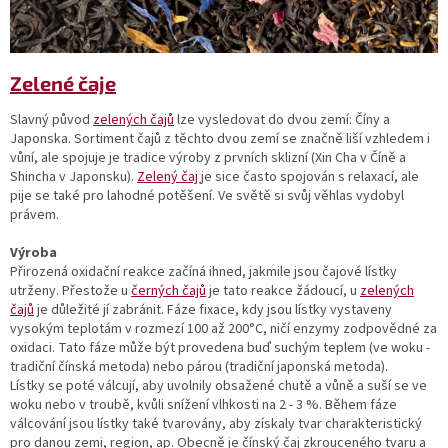
Zelené čaje
Slavný původ
zelených čajů
lze vysledovat do dvou zemí: Číny a
Japonska. Sortiment čajů z těchto dvou zemí se značně liší vzhledem i
vůní, ale spojuje je tradice výroby z prvních sklizní
(Xin Cha v Číně a
Shincha v Japonsku).
Zelený čaj
je sice často spojován s relaxací, ale
pije se také pro lahodné potěšení. Ve světě si svůj věhlas vydobyl
právem.
Výroba
Přirozená oxidační reakce začíná ihned, jakmile jsou čajové lístky
utrženy. Přestože u
černých čajů
je tato reakce žádoucí, u
zelených
čajů
je důležité jí zabránit. Fáze fixace, kdy jsou lístky vystaveny
vysokým teplotám v rozmezí 100 až 200°C, ničí enzymy zodpovědné za
oxidaci. Tato fáze může být provedena buď suchým teplem (ve woku -
tradiční čínská metoda) nebo párou (tradiční japonská metoda).
Lístky se poté válcují, aby uvolnily obsažené chutě a vůně a suší se ve
woku nebo v troubě, kvůli snížení vlhkosti na 2 - 3 %. Během fáze
válcování jsou lístky také tvarovány, aby získaly tvar charakteristický
pro danou zemi, region, ap. Obecně je čínský čaj zkrouceného tvaru a