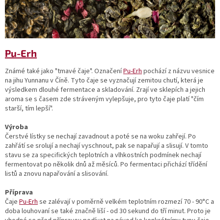
Pu-Erh
Známé také jako "tmavé čaje". Označení
Pu-Erh
pochází z názvu vesnice
na jihu Yunnanu v Číně. Tyto čaje se vyznačují zemitou chutí, která je
výsledkem dlouhé fermentace a skladování. Zrají ve sklepích a jejich
aroma se s časem zde stráveným vylepšuje, pro tyto čaje platí "čím
starší, tím lepší".
Výroba
Čerstvé lístky se nechají zavadnout a poté se na woku zahřejí. Po
zahřátí se srolují a nechají vyschnout, pak se napařují a slisují. V tomto
stavu se za specifických teplotních a vlhkostních podmínek nechají
fermentovat po několik dnů až měsíců. Po fermentaci přichází třídění
listů a znovu napařování a slisování.
Příprava
Čaje
Pu-Erh
se zalévají v poměrně velkém teplotním rozmezí 70 - 90°C a
doba louhovaní se také značně liší - od 30 sekund do tří minut. Proto je