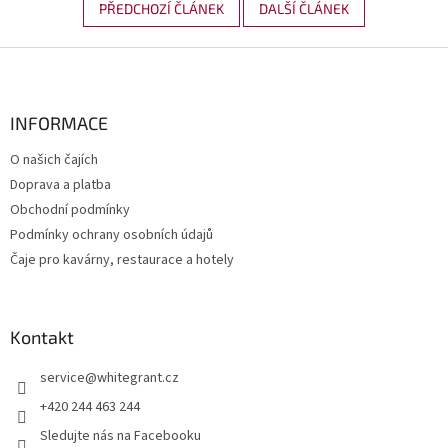
PŘEDCHOZÍ ČLÁNEK
DALŠÍ ČLÁNEK
Z
á
p
a
INFORMACE
t
O našich čajích
í
Doprava a platba
Obchodní podmínky
Podmínky ochrany osobních údajů
Čaje pro kavárny, restaurace a hotely
Kontakt
service
@
whitegrant.cz
+420 244 463 244
Sledujte nás na Facebooku