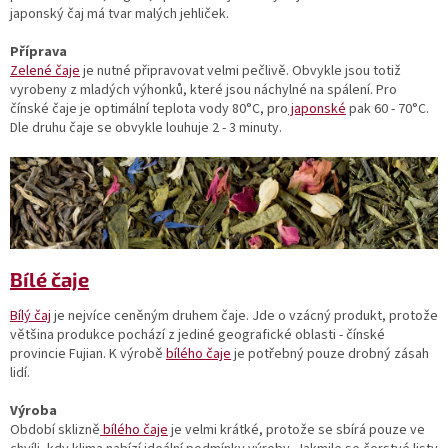
japonský čaj má tvar malých jehliček.
Příprava
Zelené čaje
je nutné připravovat velmi pečlivě. Obvykle jsou totiž
vyrobeny z mladých výhonků, které jsou náchylné na spálení. Pro
čínské čaje je optimální teplota vody 80°C, pro
japonské
pak 60 - 70°C.
Dle druhu čaje se obvykle louhuje 2 - 3 minuty.
Bílé čaje
Bílý čaj
je nejvíce ceněným druhem čaje. Jde o vzácný produkt, protože
většina produkce pochází z jediné geografické oblasti - čínské
provincie Fujian. K výrobě
bílého čaje
je potřebný pouze drobný zásah
lidí.
Výroba
Období sklizně
bílého čaje
je velmi krátké, protože se sbírá pouze ve