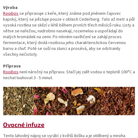
Výroba
Rooibos
se připravuje z keře, který známe pod jménem čajovec
kapský, který se pěstuje pouze v oblasti Cederberg. Tato až metr a půl
vysoká rostlina se sklízí v létě během prvních třech měsíců roku. Listy a
větve se nařežou, nadrobno nasekají, rozemelou a uspořádají do
malých hromádek na zemi. Po mírném navlhčení se zahájí proces
fermentace, který dodá rooibosu jeho charakteristickou červenou
barvu a chuť. Poté se suší na slunci a prosévá, aby se odstranily
všechny nečistoty.
Příprava
Rooibos
není náročný na přípravu. Stačí jej zalít vodou o teplotě 100°C a
nechat louhovat 3 - 5 minut.
Ovocné infuze
Tento lahodný nápoj se vyrábí z květů ibišku a je oblíbený u mnoha