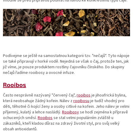
vhodné se před přípravou podívat na návod ke konkrétnímu typu čaje.
Podívejme se ještě na samostatnou kategorii tzv. "nečajů". Tyto nápoje
se také připravují v horké vodě. Nejedná se však o čaj, protože ten, jak
již víme, je pouze produktem rostliny čajovníku čínského. Do skupiny
nečajů řadíme rooibosy a ovocné infuze.
Rooibos
Často nesprávně nazývaný "červený čaj",
rooibos
je jihoafrická bylina,
která neobsahuje žádný kofein.
Nálev z
rooibosu
je tudíž vhodný pro
děti, těhotné či kojící ženy a osoby citlivé na kofein.
Jeho nálev je velmi
příjemný, kulatý a lehce nasládlý.
Rooibosy
se hodí zejména k přípravě
ochucených směsí.
Rooibos
se stal velmi populárním zvláště u
zákazníků, kteří kladou důraz na zdravý životní styl, pro svůj velký
obsah antioxidantů.