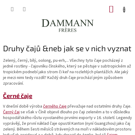
Přejít
NÁKUP
na
obsah
KOŠÍK
Druhy čajů &neb jak se v nich vyznat
Zelený, černý, bílý, oolong, pu-erh,... Všechny tyto čaje pocházejí z
jedné rostliny - čajovníku čínského, který se pěstuje v subtropickém až
tropickém podnebí jako strom či keř na rozlehlých plantážích. Ale jaký
je mezi nimi tedy rozdíl? Každý druh čaje prochází jiným způsobem
zpracování.
Černé čaje
V dnešní době výroba
černého čaje
převažuje nad ostatními druhy čaje.
Černý čaj
se však v Číně objevil dlouho po čaji zeleném a to v důsledku
hospodářského růstu vyvolaného prvními exporty v 16. století. Legendy
vyprávějí, že první náklad čaje opustil Kanton (nyní
Guangzhou) jako čaj
zelený. Během šesti měsíců strávených na moři v nákladovém prostoru