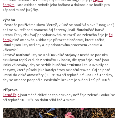
lodi však zoxidoval a v době, kdy dorazil do Anglie, byl již
čajem
černým
. Tato oxidace zmírnila jeho hořkost a dokonale se hodila pro
západní mlsné jazýčky.
Výroba
Přestože používáme slovo "černý", v Číně se používá slovo "Hong Cha",
což ve skutečnosti znamená čaj červený, kvůli žlutohnědé barvě
kterou lístky získávají po vylouhování. Na rozdíl od zeleného čaje je
čaj
černý
plně oxidován. Oxidace je přirozené hnědnutí, které začíná,
jakmile jsou listy utrženy a je podporována procesem vadnutí a
válcování.
Čerstvě natrhané listy se uloží na velké stojany a nechá se pod nimi
cirkulovat teplý vzduch v průměru 12 hodin, dle typu čaje. Poté jsou
lístky válcovány, aby se rozbila buněčná struktura listu a uvolnily se
enzymy, které působí jako katalyzátory oxidační reakce. Čaj se poté
umístí do vlhké atmosféry (90 - 95 %) při teplotě 22°C na 1 až 3 hodiny,
aby se oxidace podpořila. Posledním krokem je sušení listů při 100 °C.
Příprava
Černé čaje
jsou méně citlivé na teplotu vody než čaje zelené. Louhují se
při teplotě 90 - 95°C po dobu přibližně 4 minut.