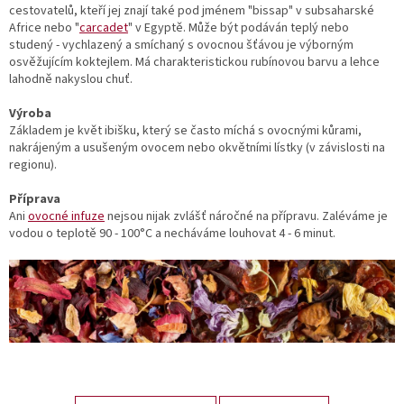
cestovatelů, kteří jej znají také pod jménem "bissap" v subsaharské
Africe nebo "
carcadet
" v Egyptě. Může být podáván teplý nebo
studený - vychlazený a smíchaný s ovocnou šťávou je výborným
osvěžujícím koktejlem. Má charakteristickou rubínovou barvu a lehce
lahodně nakyslou chuť.
Výroba
Základem je květ ibišku, který se často míchá s ovocnými kůrami,
nakrájeným a usušeným ovocem nebo okvětními lístky (v závislosti na
regionu).
Příprava
Ani
ovocné infuze
nejsou nijak zvlášť náročné na přípravu. Zaléváme je
vodou o teplotě 90 - 100°C a necháváme louhovat 4 - 6 minut.